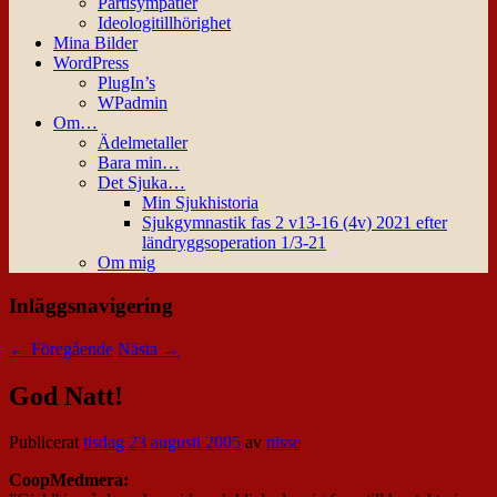
Partisympatier
Ideologitillhörighet
Mina Bilder
WordPress
PlugIn’s
WPadmin
Om…
Ädelmetaller
Bara min…
Det Sjuka…
Min Sjukhistoria
Sjukgymnastik fas 2 v13-16 (4v) 2021 efter
ländryggsoperation 1/3-21
Om mig
Inläggsnavigering
←
Föregående
Nästa
→
God Natt!
Publicerat
tisdag 23 augusti 2005
av
nisse
CoopMedmera: