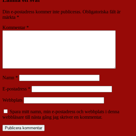
Din e-postadress kommer inte publiceras.
Obligatoriska fält är
märkta
*
Kommentar
*
Namn
*
E-postadress
*
Webbplats
Spara mitt namn, min e-postadress och webbplats i denna
webbläsare till nästa gång jag skriver en kommentar.