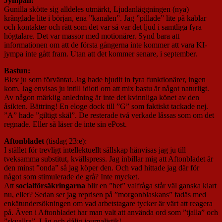
Jympan:
Gunilla skötte sig alldeles utmärkt, Ljudanläggningen (nya)
krånglade lite i början, ena ”kanalen”. Jag ”pillade” lite på kablar
och kontakter och rätt som det var så var det ljud i samtliga fyra
högtalare. Det var massor med motionärer. Synd bara att
informationen om att de första gångerna inte kommer att vara KI-
jympa inte gått fram. Utan att det kommer senare, i september.
Bastun:
Blev ju som förväntat. Jag hade bjudit in fyra funktionärer, ingen
kom. Jag envisas ju intill idioti om att mix bastu är något naturligt.
Av någon märklig anledning är inte det kvinnliga könet av den
åsikten. Bättring! En eloge dock till ”G” som faktiskt tackade nej.
”A” hade ”giltigt skäl”. De resterade två verkade låssas som om det
regnade. Eller så läser de inte sin ePost.
Aftonbladet
(tisdag 23:e):
I stället för trevligt intellektuellt sällskap hänvisas jag ju till
tveksamma substitut, kvällspress. Jag inbillar mig att Aftonbladet är
den minst ”onda” så jag köper den. Och vad hittade jag där för
något som stimulerade de grå? Inte mycket.
Att
socialförsäkringarna
blir en ”het” valfråga står väl ganska klart
nu, eller? Sedan ser jag reprisen på ”morgonblaskans” fadäs med
enkätundersökningen om vad arbetstagare tycker är värt att reagera
på. Även i Aftonbladet har man valt att använda ord som ”tjalla” och
”skvallra”. Låg och dålig journalistik!