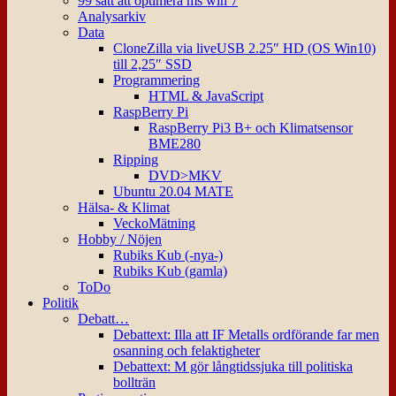
99 sätt att optimera ms win 7
Analysarkiv
Data
CloneZilla via liveUSB 2.25″ HD (OS Win10)
till 2,25″ SSD
Programmering
HTML & JavaScript
RaspBerry Pi
RaspBerry Pi3 B+ och Klimatsensor
BME280
Ripping
DVD>MKV
Ubuntu 20.04 MATE
Hälsa- & Klimat
VeckoMätning
Hobby / Nöjen
Rubiks Kub (-nya-)
Rubiks Kub (gamla)
ToDo
Politik
Debatt…
Debattext: Illa att IF Metalls ordförande far men
osanning och felaktigheter
Debattext: M gör långtidssjuka till politiska
bollträn