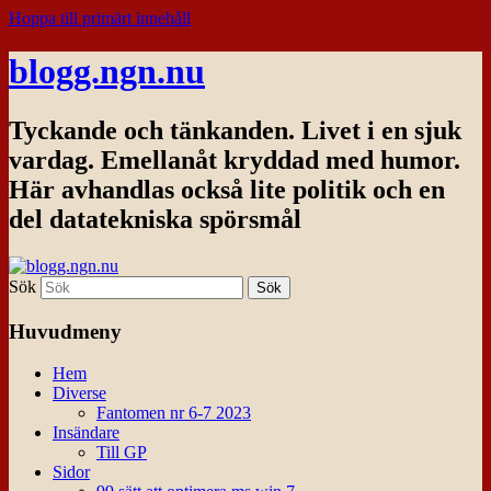
Hoppa till primärt innehåll
blogg.ngn.nu
Tyckande och tänkanden. Livet i en sjuk
vardag. Emellanåt kryddad med humor.
Här avhandlas också lite politik och en
del datatekniska spörsmål
Sök
Huvudmeny
Hem
Diverse
Fantomen nr 6-7 2023
Insändare
Till GP
Sidor