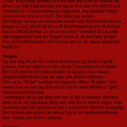
”Gick” in på deras hemsida och klickade mig fram till kontakt via
ePost. Jag ville fråga hur man bär sig att få in sina från OKQ8 och
Vattenfall in i Coop Medmera poängsystem. Jag skickade frågan
16:44:46 och fick svar 16:47. Det kallar jag snabbt!
Det tråkiga var bara att man måste handla med MedMerakortet (ha
pengar på det) på OKQ8 för att få MedMerapoäng och då förlorar
man ju OKQ8-poäng? Är det en bra deal? Vattenfall får jag kolla
upp noggrannare men det byggde också på att man hade pengar
inne på MedMerakontot. Och det har inte vi. Av någon anledning
tvekar vi?
Sängen:
Jag lade mig för att vila en liten stund innan jag skulle iväg till
jympan. Det var något som inte stämde? Jag tycket att det lutade
lite? Och efter en del undersökande så såg jag att den lånade
sängspiralfjäderbotten låg lite uppå min hustrus ribbotten.
Efter att ha ”flyttat” samtliga löst liggande ribbor ”åt sidan” samt
skruvat loss en som jag skruvat fast vid ett annat tillfälle så ”gled”
sängbotten ned på plats.
Anledningen till att jag skruvade fast en del av hustruns ribbotten
beror på att när jag någon gång satte mig där så skedde någon slags
fysikalisk grej och jag brakade ned i, mot golvet. Mycket obehagligt.
Det motverkades genom att skruva fast tre av sängbottenribborna.
Den i mitten och de två i ändarna.