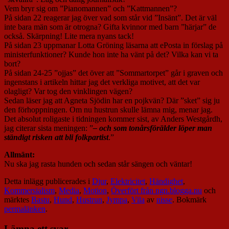
Vem bryr sig om ”Pianomannen” och ”Kattmannen”?
På sidan 22 reagerar jag över vad som står vid ”Insänt”. Det är väl
inte bara män som är otrogna? Gifta kvinnor med barn ”härjar” de
också. Skärpning! Lite mera nyans tack!
På sidan 23 uppmanar Lotta Gröning läsarna att ePosta in förslag på
ministerfunktioner? Kunde hon inte ha vänt på det? Vilka kan vi ta
bort?
På sidan 24-25 ”ojjas” det över att ”Sommartorpet” går i graven och
ingenstans i artikeln hittar jag det verkliga motivet, att det var
olagligt? Var tog den vinklingen vägen?
Sedan läser jag att Agneta Sjödin har en pojkvän? Där ”sket” sig ju
den förhoppningen. Om nu hustrun skulle lämna mig, menar jag.
Det absolut roligaste i tidningen kommer sist, av Anders Westgårdh,
jag citerar sista meningen: ”
– och som tonårsförälder löper man
ständigt risken att bli folkpartist
.”
Allmänt:
Nu ska jag rasta hunden och sedan står sängen och väntar!
Detta inlägg publicerades i
Djur
,
Elektricitet
,
Händighet
,
Kommersialism
,
Media
,
Motion
,
Överfört från ngn.blogga.nu
och
märktes
Bastu
,
Hund
,
Hustrun
,
Jympa
,
Vila
av
nisse
. Bokmärk
permalänken
.
Lämna ett svar