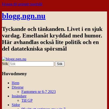
Hoppa till primärt innehåll
blogg.ngn.nu
Tyckande och tänkanden. Livet i en sjuk
vardag. Emellanåt kryddad med humor.
Här avhandlas också lite politik och en
del datatekniska spörsmål
Sök
Huvudmeny
Hem
Diverse
Fantomen nr 6-7 2023
Insändare
Till GP
Sidor