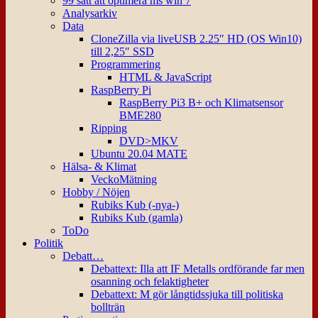
99 sätt att optimera ms win 7
Analysarkiv
Data
CloneZilla via liveUSB 2.25″ HD (OS Win10)
till 2,25″ SSD
Programmering
HTML & JavaScript
RaspBerry Pi
RaspBerry Pi3 B+ och Klimatsensor
BME280
Ripping
DVD>MKV
Ubuntu 20.04 MATE
Hälsa- & Klimat
VeckoMätning
Hobby / Nöjen
Rubiks Kub (-nya-)
Rubiks Kub (gamla)
ToDo
Politik
Debatt…
Debattext: Illa att IF Metalls ordförande far men
osanning och felaktigheter
Debattext: M gör långtidssjuka till politiska
bollträn