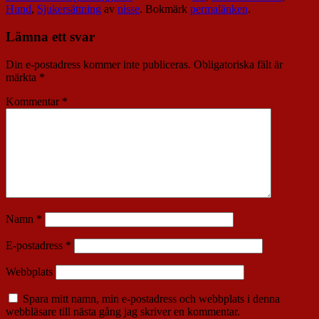
Hund
,
Sjukersättning
av
nisse
. Bokmärk
permalänken
.
Lämna ett svar
Din e-postadress kommer inte publiceras.
Obligatoriska fält är
märkta
*
Kommentar
*
Namn
*
E-postadress
*
Webbplats
Spara mitt namn, min e-postadress och webbplats i denna
webbläsare till nästa gång jag skriver en kommentar.