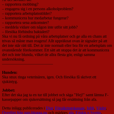
– rapportera mobbing?
– engagera sig i en persons alkoholproblem?
– rapportera arbetsplatsstölder?
– kommunicera hur medarbetar fungerar?
– rapportera sena ankomster?
– meddela vidare om någon inte utför sitt jobb?
– försöka förhindra baktaleri?
Ska vi nu få ordning på våra arbetsplatser och ge alla en chans att
trivas så måste man reagera! Allt uppräknat ovan är signaler på att
det inte står rätt till. Det är inte normalt eller bra för en arbetsplats om
ovanstående förekommer. Ett sätt att stoppa det är att kommunicera
det och inte blunda, vilket de allra flesta gör, enligt samma
undersökning.
————————————–
Hunden:
Ska strax ringa veterinären, igen. Och försöka få skrivet ett
sjukintyg.
Jobbet:
Efter det ska jag ta en tur till jobbet och säga "Hej!" samt lämna F-
kassepapper om sjukersättning så jag får ersättning från afa.
Detta inlägg publicerades i
Djur
,
Försäkringskassan
,
Jobb
,
Väder
,
Överfört från ngn.blogga.nu
och märktes
afa
,
Friskis o Svettis
,