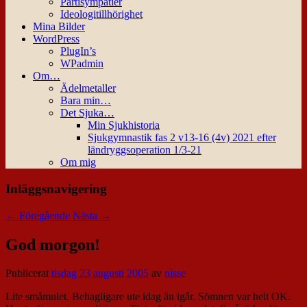
Partisympatier
Ideologitillhörighet
Mina Bilder
WordPress
PlugIn’s
WPadmin
Om…
Ädelmetaller
Bara min…
Det Sjuka…
Min Sjukhistoria
Sjukgymnastik fas 2 v13-16 (4v) 2021 efter
ländryggsoperation 1/3-21
Om mig
Inläggsnavigering
←
Föregående
Nästa
→
God morgon!
Publicerat
tisdag 23 augusti 2005
av
nisse
Lite småmulet. Behagligare ute idag än igår. Sömnen var helt OK.