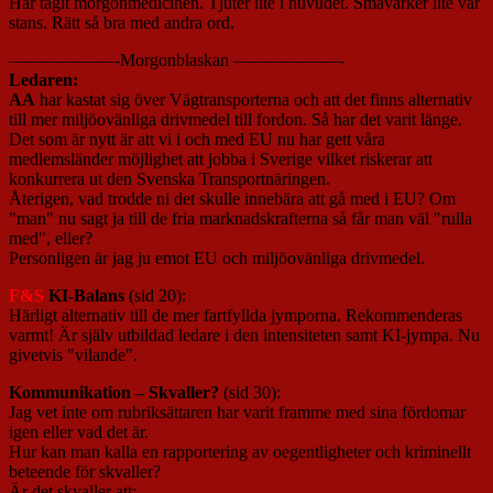
Har tagit morgonmedicinen. Tjuter lite i huvudet. Småvärker lite var
stans. Rätt så bra med andra ord.
——————-Morgonblaskan ——————-
Ledaren:
AA
har kastat sig över Vägtransporterna och att det finns alternativ
till mer miljöovänliga drivmedel till fordon. Så har det varit länge.
Det som är nytt är att vi i och med EU nu har gett våra
medlemsländer möjlighet att jobba i Sverige vilket riskerar att
konkurrera ut den Svenska Transportnäringen.
Återigen, vad trodde ni det skulle innebära att gå med i EU? Om
"man" nu sagt ja till de fria marknadskrafterna så får man väl "rulla
med", eller?
Personligen är jag ju emot EU och miljöovänliga drivmedel.
F&S
KI-Balans
(sid 20):
Härligt alternativ till de mer fartfyllda jymporna. Rekommenderas
varmt! Är själv utbildad ledare i den intensiteten samt KI-jympa. Nu
givetvis "vilande".
Kommunikation – Skvaller?
(sid 30):
Jag vet inte om rubriksättaren har varit framme med sina fördomar
igen eller vad det är.
Hur kan man kalla en rapportering av oegentligheter och kriminellt
beteende för skvaller?
Är det skvaller att: