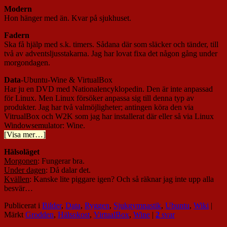
Modern
Hon hänger med än. Kvar på sjukhuset.
Fadern
Ska få hjälp med s.k. timers. Sådana där som släcker och tänder, till
två av adventsljusstakarna. Jag har lovat fixa det någon gång under
morgondagen.
Data
-Ubuntu-Wine & VirtualBox
Har ju en DVD med Nationalencyklopedin. Den är inte anpassad
för Linux. Men Linux försöker anpassa sig till denna typ av
produkter. Jag har två valmöjligheter; antingen köra den via
VitrualBox och W2K som jag har installerat där eller så via Linux
Windowsemulator: Wine.
[Visa mer…]
Hälsoläget
Morgonen
: Fungerar bra.
Under dagen
: Då dalar det.
Kvällen
: Kanske lite piggare igen? Och så räknar jag inte upp alla
besvär…
Publicerat i
Bilder
,
Data
,
Ryggen
,
Sjukgymnastik
,
Ubuntu
,
Wiki
|
Märkt
Grodden
,
Hälsokost
,
VirtualBox
,
Wine
|
2
svar