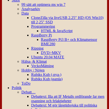
Sidor
99 sätt att optimera ms win 7
Analysarkiv
Data
CloneZilla via liveUSB 2.25″ HD (OS Win10)
till 2,25″ SSD
Programmering
HTML & JavaScript
RaspBerry Pi
RaspBerry Pi3 B+ och Klimatsensor
BME280
Ripping
DVD>MKV
Ubuntu 20.04 MATE
Hälsa- & Klimat
VeckoMätning
Hobby / Nöjen
Rubiks Kub (-nya-)
Rubiks Kub (gamla)
ToDo
Politik
Debatt…
Debattext: Illa att IF Metalls ordförande far men
osanning och felaktigheter
Debattext: M gör långtidssjuka till politiska