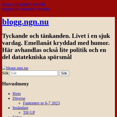
Hoppa till primärt innehåll
Hoppa till sekundärt innehåll
blogg.ngn.nu
Tyckande och tänkanden. Livet i en sjuk
vardag. Emellanåt kryddad med humor.
Här avhandlas också lite politik och en
del datatekniska spörsmål
Sök
Huvudmeny
Hem
Diverse
Fantomen nr 6-7 2023
Insändare
Till GP