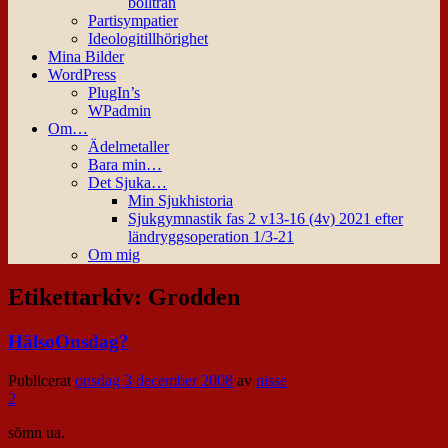
bollträn
Partisympatier
Ideologitillhörighet
Mina Bilder
WordPress
PlugIn’s
WPadmin
Om…
Ädelmetaller
Bara min…
Det Sjuka…
Min Sjukhistoria
Sjukgymnastik fas 2 v13-16 (4v) 2021 efter
ländryggsoperation 1/3-21
Om mig
Etikettarkiv:
Grodden
HälsoOnsdag?
Publicerat
onsdag 3 december 2008
av
nisse
2
sömn ua.