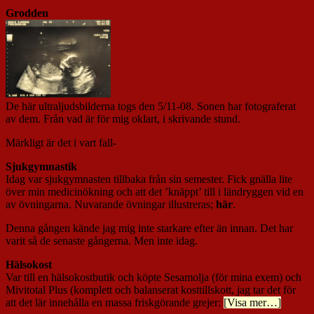
Grodden
De här ultraljudsbilderna togs den 5/11-08. Sonen har fotograferat
av dem. Från vad är för mig oklart, i skrivande stund.
Märkligt är det i vart fall-
Sjukgymnastik
Idag var sjukgymnasten tillbaka från sin semester. Fick gnälla lite
över min medicinökning och att det ’knäppt’ till i ländryggen vid en
av övningarna. Nuvarande övningar illustreras;
här
.
Denna gången kände jag mig inte starkare efter än innan. Det har
varit så de senaste gångerna. Men inte idag.
Hälsokost
Var till en hälsokostbutik och köpte Sesamolja (för mina exem) och
Mivitotal Plus (komplett och balanserat kosttillskott, jag tar det för
att det lär innehålla en massa friskgörande grejer:
[Visa mer…]