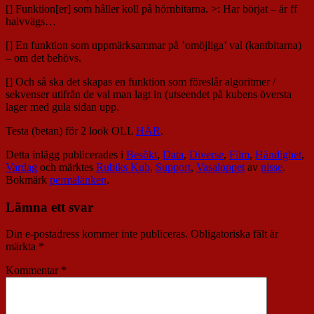
[] Funktion[er] som håller koll på hörnbitarna. >: Har börjat – är ff
halvvägs…
[] En funktion som uppmärksammar på ’omöjliga’ val (kantbitarna)
– om det behövs.
[] Och så ska det skapas en funktion som föreslår algoritmer /
sekvenser utifrån de val man lagt in (utseendet på kubens översta
lager med gula sidan upp.
Testa (betan) för 2 look OLL
HÄR
.
Detta inlägg publicerades i
Besökt
,
Data
,
Diverse
,
Film
,
Händighet
,
Vardag
och märktes
Rubiks Kub
,
Support
,
Vasaloppet
av
nisse
.
Bokmärk
permalänken
.
Lämna ett svar
Din e-postadress kommer inte publiceras.
Obligatoriska fält är
märkta
*
Kommentar
*