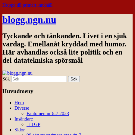
Hoppa till primärt innehåll
blogg.ngn.nu
Tyckande och tänkanden. Livet i en sjuk
vardag. Emellanåt kryddad med humor.
Här avhandlas också lite politik och en
del datatekniska spörsmål
Sök
Huvudmeny
Hem
Diverse
Fantomen nr 6-7 2023
Insändare
Till GP
Sidor