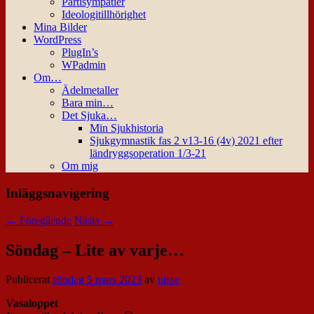
Partisympatier
Ideologitillhörighet
Mina Bilder
WordPress
PlugIn’s
WPadmin
Om…
Ädelmetaller
Bara min…
Det Sjuka…
Min Sjukhistoria
Sjukgymnastik fas 2 v13-16 (4v) 2021 efter
ländryggsoperation 1/3-21
Om mig
Inläggsnavigering
←
Föregående
Nästa
→
Söndag – Lite av varje…
Publicerat
söndag 5 mars 2023
av
nisse
Vasaloppet