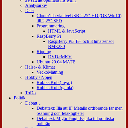
99 sätt att optimera ms win 7
Analysarkiv
Data
CloneZilla via liveUSB 2.25″ HD (OS Win10)
till 2,25″ SSD
Programmering
HTML & JavaScript
RaspBerry Pi
RaspBerry Pi3 B+ och Klimatsensor
BME280
Ripping
DVD>MKV
Ubuntu 20.04 MATE
Hälsa- & Klimat
VeckoMätning
Hobby / Nöjen
Rubiks Kub (-nya-)
Rubiks Kub (gamla)
ToDo
Politik
Debatt…
Debattext: Illa att IF Metalls ordförande far men
osanning och felaktigheter
Debattext: M gör långtidssjuka till politiska
bollträn