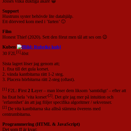
Jösses vilka duktiga åkare 😀
Support
Hustruns syster behövde lite datahjälp.
Ett dörrvred kom med i ’farten’ 🙂
Film
Honest Thief (2020). Sett den förut men tål att ses om 😉
Kuben
[1]
30 F2L
-löst
Sista lagret löser jag genom att;
1. fixa till det gula korset.
2. vända kantbitarna rätt 1-2 steg.
3. Placera hörbitarna rätt 2-steg (oftast).
[1]
F2L:
F
irst
2
L
ayer – man löser dem liksom ’samtidigt’ – efter att
[2]
ha fixat hela ’vita korset’
. Det gör jag mer på intuition och
’erfarenhet’ än att jag följer specifika algoritmer / sekvenser.
[2]
De vita kantbitarna ska alltså stämma överens med
centrumbitarna.
Programmering (HTML & JavaScript)
Det som ff är kvar;