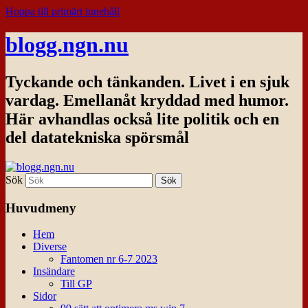
Hoppa till primärt innehåll
blogg.ngn.nu
Tyckande och tänkanden. Livet i en sjuk
vardag. Emellanåt kryddad med humor.
Här avhandlas också lite politik och en
del datatekniska spörsmål
Sök
Huvudmeny
Hem
Diverse
Fantomen nr 6-7 2023
Insändare
Till GP
Sidor