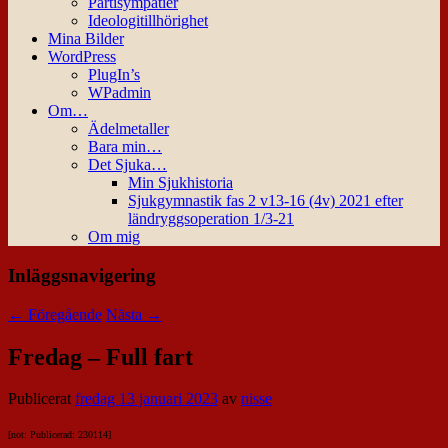
Partisympatier
Ideologitillhörighet
Mina Bilder
WordPress
PlugIn’s
WPadmin
Om…
Ädelmetaller
Bara min…
Det Sjuka…
Min Sjukhistoria
Sjukgymnastik fas 2 v13-16 (4v) 2021 efter
ländryggsoperation 1/3-21
Om mig
Inläggsnavigering
←
Föregående
Nästa
→
Fredag – Full fart
Publicerat
fredag 13 januari 2023
av
nisse
[not: Publicerad: 230114]