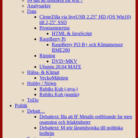
99 sätt att optimera ms win 7
Analysarkiv
Data
CloneZilla via liveUSB 2.25″ HD (OS Win10)
till 2,25″ SSD
Programmering
HTML & JavaScript
RaspBerry Pi
RaspBerry Pi3 B+ och Klimatsensor
BME280
Ripping
DVD>MKV
Ubuntu 20.04 MATE
Hälsa- & Klimat
VeckoMätning
Hobby / Nöjen
Rubiks Kub (-nya-)
Rubiks Kub (gamla)
ToDo
Politik
Debatt…
Debattext: Illa att IF Metalls ordförande far men
osanning och felaktigheter
Debattext: M gör långtidssjuka till politiska
bollträn