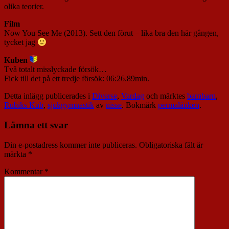
olika teorier.
Film
Now You See Me (2013). Sett den förut – lika bra den här gången,
tycket jag
Kuben
Två totalt misslyckade försök…
Fick till det på ett tredje försök: 06:26.89min.
Detta inlägg publicerades i
Diverse
,
Vardag
och märktes
barnbarn
,
Rubiks Kub
,
sjukgymnastik
av
nisse
. Bokmärk
permalänken
.
Lämna ett svar
Din e-postadress kommer inte publiceras.
Obligatoriska fält är
märkta
*
Kommentar
*