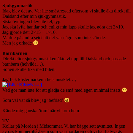
Sjukgymnastik
Idag blev det av. Var lite småstressad eftersom vi skulle åka direkt till
Dalsland efter min sjukgymnastik.
Sista övningen blev lite fel, typ.
Jag ska lyfta hantlar och enligt min lapp skulle jag göra det 3×10.
Jag gjorde det: 2×15 + 1×10.
Märkte på andra setet att det var något som inte stämde.
Men jag orkade
Barnbarnen
Direkt efter sjukgymnastiken åkte vi upp till Dalsland och passade
barnbarn (helvilda…).
Sonen skulle fixa med bilen.
Jag fick klistermärken i hela ansiktet…;
Vad gör man inte för att glädja de små med egen minimal insats
Som väl var så blev jag ’befriad’
Kände mig ganska ’tom’ när vi kom hem.
TV
Kollar på Morden i Midsommer. Vi har bägge sett avsnittet. Ingen
av oss kommer ihåg vem som var mördaren och vi har halvvägs