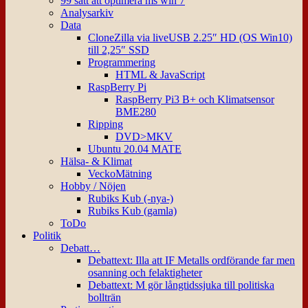
99 sätt att optimera ms win 7
Analysarkiv
Data
CloneZilla via liveUSB 2.25″ HD (OS Win10)
till 2,25″ SSD
Programmering
HTML & JavaScript
RaspBerry Pi
RaspBerry Pi3 B+ och Klimatsensor
BME280
Ripping
DVD>MKV
Ubuntu 20.04 MATE
Hälsa- & Klimat
VeckoMätning
Hobby / Nöjen
Rubiks Kub (-nya-)
Rubiks Kub (gamla)
ToDo
Politik
Debatt…
Debattext: Illa att IF Metalls ordförande far men
osanning och felaktigheter
Debattext: M gör långtidssjuka till politiska
bollträn