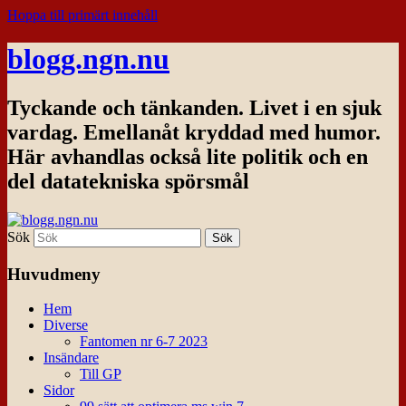
Hoppa till primärt innehåll
blogg.ngn.nu
Tyckande och tänkanden. Livet i en sjuk
vardag. Emellanåt kryddad med humor.
Här avhandlas också lite politik och en
del datatekniska spörsmål
Sök
Huvudmeny
Hem
Diverse
Fantomen nr 6-7 2023
Insändare
Till GP
Sidor