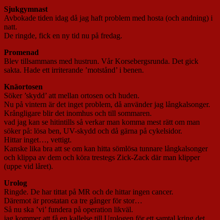
Sjukgymnast
Avbokade tiden idag då jag haft problem med hosta (och andning) i
natt.
De ringde, fick en ny tid nu på fredag.
Promenad
Blev tillsammans med hustrun. Vår Korsebergsrunda. Det gick
sakta. Hade ett irriterande ’motstånd’ i benen.
Knäortosen
Söker ’skydd’ att mellan ortosen och huden.
Nu på vintern är det inget problem, då använder jag långkalsonger.
Krångligare blir det inomhus och till sommaren.
vad jag kan se hitintills så verkar man komma mest rätt om man
söker på: lösa ben, UV-skydd och då gärna på cykelsidor.
Hittar inget…, vettigt.
Kanske lika bra att se om kan hitta sömlösa tunnare långkalsonger
och klippa av dem och köra trestegs Zick-Zack där man klipper
(uppe vid låret).
Urolog
Ringde. De har tittat på MR och de hittar ingen cancer.
Däremot är prostatan ca tre gånger för stor…
Så nu ska ’vi’ fundera på operation likväl.
jag kommer att få en kallelse till Urologen för ett samtal kring det