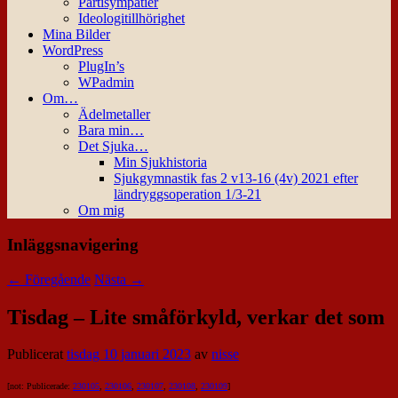
Partisympatier
Ideologitillhörighet
Mina Bilder
WordPress
PlugIn’s
WPadmin
Om…
Ädelmetaller
Bara min…
Det Sjuka…
Min Sjukhistoria
Sjukgymnastik fas 2 v13-16 (4v) 2021 efter
ländryggsoperation 1/3-21
Om mig
Inläggsnavigering
←
Föregående
Nästa
→
Tisdag – Lite småförkyld, verkar det som
Publicerat
tisdag 10 januari 2023
av
nisse
[not: Publicerade:
230105
,
230106
,
230107
,
230108
,
230109
]