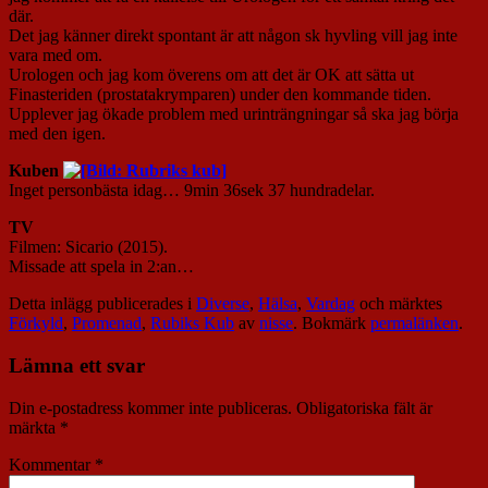
där.
Det jag känner direkt spontant är att någon sk hyvling vill jag inte
vara med om.
Urologen och jag kom överens om att det är OK att sätta ut
Finasteriden (prostatakrymparen) under den kommande tiden.
Upplever jag ökade problem med urinträngningar så ska jag börja
med den igen.
Kuben
Inget personbästa idag… 9min 36sek 37 hundradelar.
TV
Filmen: Sicario (2015).
Missade att spela in 2:an…
Detta inlägg publicerades i
Diverse
,
Hälsa
,
Vardag
och märktes
Förkyld
,
Promenad
,
Rubiks Kub
av
nisse
. Bokmärk
permalänken
.
Lämna ett svar
Din e-postadress kommer inte publiceras.
Obligatoriska fält är
märkta
*
Kommentar
*