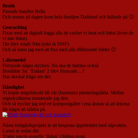
Besök
Passade hunden Bella
Och senare på dagen kom hela familjen Dalsland och hälsade på 🙂
Geocaching
Fixar med att digitalt logga alla de cacher vi letat och hittat (även de
vi inte hittat).
Det blev totalt: 94st (inkl sk DNF)
Och så hann jag med att fixa med alla tillhörande bilder 🙂
Läkemedel
Förnyade några stycken. Nu ska de hämtas också.
Beställde 3st. ’Endast’ 2 blev förnyade…?
Har skickat fråga om det.
Händighet
Vi köpte snigelskydd till vår (hustruns) planteringslåda. Mellan
regnskvättarna monterade jag den.
Och så tryckte jag ned ett kompostgaller i ena ändan så att ärtorna
får något att klättra på.
Nästa trädgårdsprojekt är att bespruta äppelträdet med såpvatten.
Lusen är redan där.
Trädet precis ovanför ’lådan’ i bilden ovan.