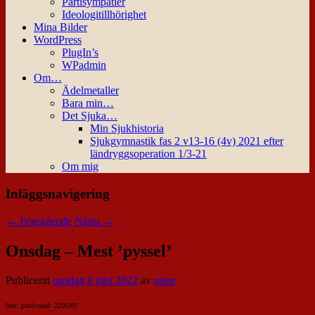
Partisympatier
Ideologitillhörighet
Mina Bilder
WordPress
PlugIn’s
WPadmin
Om…
Ädelmetaller
Bara min…
Det Sjuka…
Min Sjukhistoria
Sjukgymnastik fas 2 v13-16 (4v) 2021 efter
ländryggsoperation 1/3-21
Om mig
Inläggsnavigering
←
Föregående
Nästa
→
Onsdag – Mest ’pyssel’
Publicerat
onsdag 8 juni 2022
av
nisse
[not: publicerad: 220609]