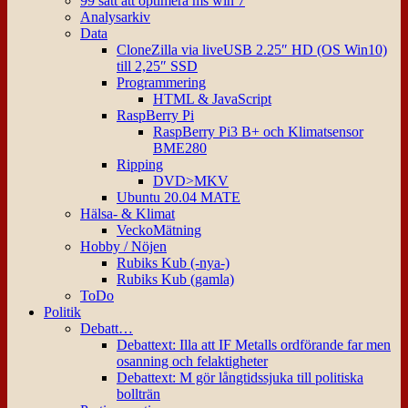
99 sätt att optimera ms win 7
Analysarkiv
Data
CloneZilla via liveUSB 2.25″ HD (OS Win10)
till 2,25″ SSD
Programmering
HTML & JavaScript
RaspBerry Pi
RaspBerry Pi3 B+ och Klimatsensor
BME280
Ripping
DVD>MKV
Ubuntu 20.04 MATE
Hälsa- & Klimat
VeckoMätning
Hobby / Nöjen
Rubiks Kub (-nya-)
Rubiks Kub (gamla)
ToDo
Politik
Debatt…
Debattext: Illa att IF Metalls ordförande far men
osanning och felaktigheter
Debattext: M gör långtidssjuka till politiska
bollträn