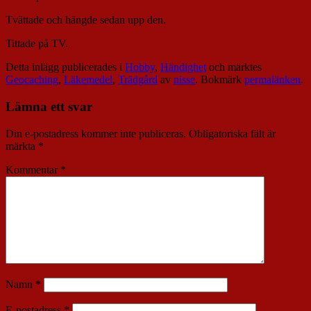
Tvättade och hängde sedan upp den.
Tittade på TV.
Detta inlägg publicerades i
Hobby
,
Händighet
och märktes
Geocaching
,
Läkemedel
,
Trädgård
av
nisse
. Bokmärk
permalänken
.
Lämna ett svar
Din e-postadress kommer inte publiceras.
Obligatoriska fält är
märkta
*
Kommentar
*
Namn
*
E-postadress
*