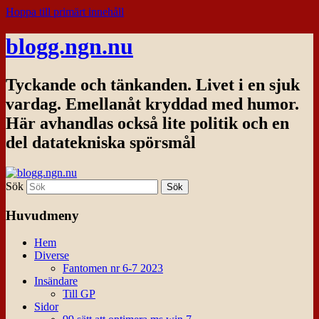
Hoppa till primärt innehåll
blogg.ngn.nu
Tyckande och tänkanden. Livet i en sjuk
vardag. Emellanåt kryddad med humor.
Här avhandlas också lite politik och en
del datatekniska spörsmål
Sök
Huvudmeny
Hem
Diverse
Fantomen nr 6-7 2023
Insändare
Till GP
Sidor