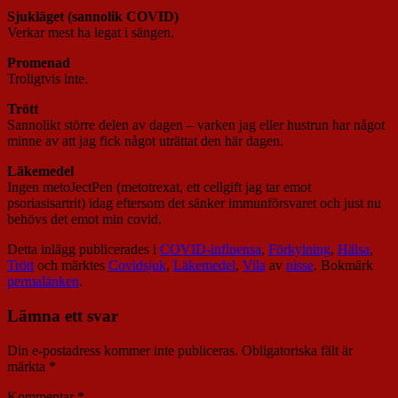
Sjukläget (sannolik COVID)
Verkar mest ha legat i sängen.
Promenad
Troligtvis inte.
Trött
Sannolikt större delen av dagen – varken jag eller hustrun har något
minne av att jag fick något uträttat den här dagen.
Läkemedel
Ingen metoJectPen (metotrexat, ett cellgift jag tar emot
psoriasisartrit) idag eftersom det sänker immunförsvaret och just nu
behövs det emot min covid.
Detta inlägg publicerades i
COVID-influensa
,
Förkylning
,
Hälsa
,
Trött
och märktes
Covidsjuk
,
Läkemedel
,
Vila
av
nisse
. Bokmärk
permalänken
.
Lämna ett svar
Din e-postadress kommer inte publiceras.
Obligatoriska fält är
märkta
*
Kommentar
*