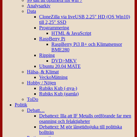
99 sätt att optimera ms win 7
Analysarkiv
Data
CloneZilla via liveUSB 2.25″ HD (OS Win10)
till 2,25″ SSD
Programmering
HTML & JavaScript
RaspBerry Pi
RaspBerry Pi3 B+ och Klimatsensor
BME280
Ripping
DVD>MKV
Ubuntu 20.04 MATE
Hälsa- & Klimat
VeckoMätning
Hobby / Nöjen
Rubiks Kub (-nya-)
Rubiks Kub (gamla)
ToDo
Politik
Debatt…
Debattext: Illa att IF Metalls ordförande far men
osanning och felaktigheter
Debattext: M gör långtidssjuka till politiska
bollträn