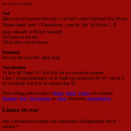
[not: publicerad: 220409]
Snö
Igår kom det massor med snö, i vart fall i södra Dalsland 8ca 20cm).
Nästan inget ’nere’ i Vänersborg – mer än ’här’ på Onsjö… ❓
Idag vaknade vi till mer snöande.
Det kom en hel del.
Till kvällen var det borta.
Dammat
Det var det som blev gjort idag.
Vaccination
Vi åkte till Torpa VC och fick vår 4:e covidvaccination.
Läste i morgontidningen att de hade vaccinationer för 65+ på på G
så vi bokade och fick tid samma dag 🙂
Detta inlägg publicerades i
Hälsa
,
Städa
,
Väder
och märktes
Damma
,
Snö
,
Vaccination
av
nisse
. Bokmärk
permalänken
.
Lämna ett svar
Din e-postadress kommer inte publiceras.
Obligatoriska fält är
märkta
*