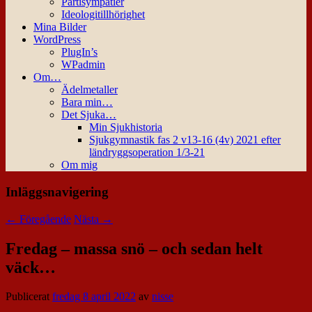
Partisympatier
Ideologitillhörighet
Mina Bilder
WordPress
PlugIn’s
WPadmin
Om…
Ädelmetaller
Bara min…
Det Sjuka…
Min Sjukhistoria
Sjukgymnastik fas 2 v13-16 (4v) 2021 efter
ländryggsoperation 1/3-21
Om mig
Inläggsnavigering
←
Föregående
Nästa
→
Fredag – massa snö – och sedan helt
väck…
Publicerat
fredag 8 april 2022
av
nisse