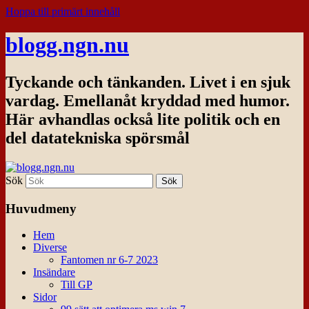
Hoppa till primärt innehåll
blogg.ngn.nu
Tyckande och tänkanden. Livet i en sjuk
vardag. Emellanåt kryddad med humor.
Här avhandlas också lite politik och en
del datatekniska spörsmål
Sök
Huvudmeny
Hem
Diverse
Fantomen nr 6-7 2023
Insändare
Till GP
Sidor