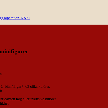
yggsoperation 1/3-21
 minifigurer
n.
-bitar/färger*, 63 olika kulörer.
ör
 oavsett färg eller inklusive kulörer.
likhet’.