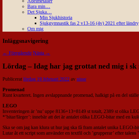
Ädelmetaller
Bara min…
Det Sjuka…
Min Sjukhistoria
Sjukgymnastik fas 2 v13-16 (4v) 2021 efter ländr
Om mig
Inläggsnavigering
←
Föregående
Nästa
→
Lördag – Idag har jag grottat ned mig i sk
Publicerat
lördag 19 februari 2022
av
nisse
Promenad
Runt kvarteret. Ingen avslappnande promenad, halkigt på en del ställe
LEGO
Inventeringen är ’nu’ uppe 8136+13=8149 st totalt, 2389 st olika LEGO
*’bitar/färger’: innebär att det är antalet olika LEGO-bitar med en kul
Ska se om jag kan klura ut hur jag ska få fram antalet unika LEGO-bitar
Lutar åt ett script som använder en textfil och ’grupperar’ efter talens ’