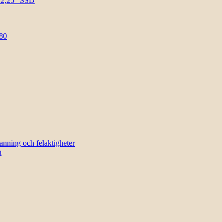
l 2,25″ SSD
80
sanning och felaktigheter
n