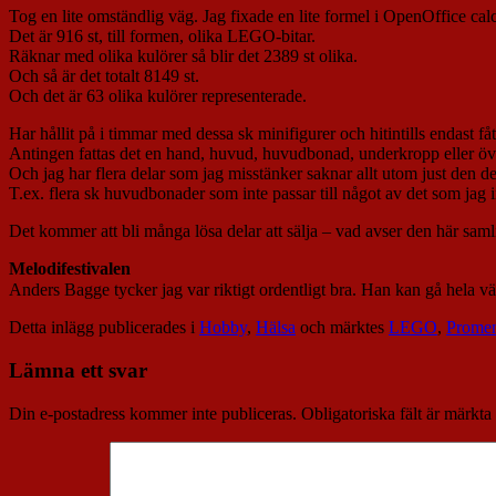
Tog en lite omständlig väg. Jag fixade en lite formel i OpenOffice calc
Det är 916 st, till formen, olika LEGO-bitar.
Räknar med olika kulörer så blir det 2389 st olika.
Och så är det totalt 8149 st.
Och det är 63 olika kulörer representerade.
Har hållit på i timmar med dessa sk minifigurer och hitintills endast fåt
Antingen fattas det en hand, huvud, huvudbonad, underkropp eller ö
Och jag har flera delar som jag misstänker saknar allt utom just den det
T.ex. flera sk huvudbonader som inte passar till något av det som jag i
Det kommer att bli många lösa delar att sälja – vad avser den här sam
Melodifestivalen
Anders Bagge tycker jag var riktigt ordentligt bra. Han kan gå hela v
Detta inlägg publicerades i
Hobby
,
Hälsa
och märktes
LEGO
,
Prome
Lämna ett svar
Din e-postadress kommer inte publiceras.
Obligatoriska fält är märkta