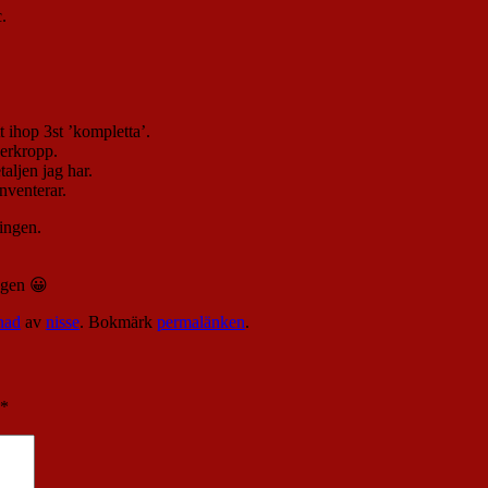
.
t ihop 3st ’kompletta’.
verkropp.
aljen jag har.
nventerar.
lingen.
ägen 😀
nad
av
nisse
. Bokmärk
permalänken
.
*