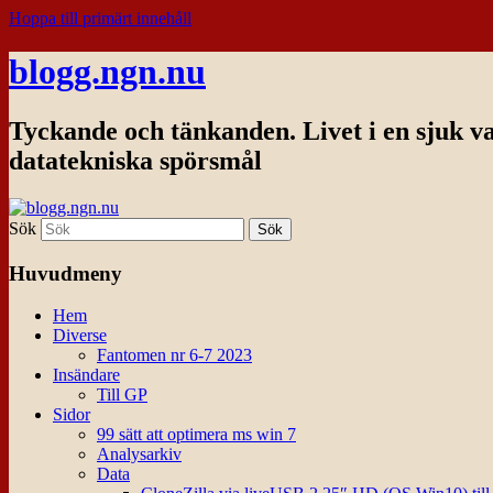
Hoppa till primärt innehåll
blogg.ngn.nu
Tyckande och tänkanden. Livet i en sjuk v
datatekniska spörsmål
Sök
Huvudmeny
Hem
Diverse
Fantomen nr 6-7 2023
Insändare
Till GP
Sidor
99 sätt att optimera ms win 7
Analysarkiv
Data