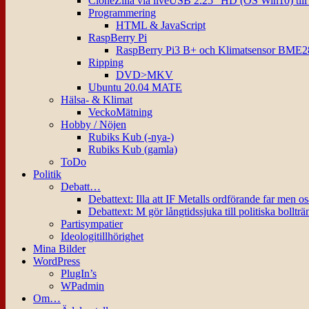
CloneZilla via liveUSB 2.25″ HD (OS Win10) til
Programmering
HTML & JavaScript
RaspBerry Pi
RaspBerry Pi3 B+ och Klimatsensor BME2
Ripping
DVD>MKV
Ubuntu 20.04 MATE
Hälsa- & Klimat
VeckoMätning
Hobby / Nöjen
Rubiks Kub (-nya-)
Rubiks Kub (gamla)
ToDo
Politik
Debatt…
Debattext: Illa att IF Metalls ordförande far men o
Debattext: M gör långtidssjuka till politiska bollträ
Partisympatier
Ideologitillhörighet
Mina Bilder
WordPress
PlugIn’s
WPadmin
Om…