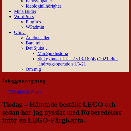
Partisympatier
Ideologitillhörighet
Mina Bilder
WordPress
PlugIn’s
WPadmin
Om…
Ädelmetaller
Bara min…
Det Sjuka…
Min Sjukhistoria
Sjukgymnastik fas 2 v13-16 (4v) 2021 efter
ländryggsoperation 1/3-21
Om mig
Inläggsnavigering
←
Föregående
Nästa
→
Tisdag – Hämtade beställt LEGO och
sedan har jag pysslat med förberedelser
inför en LEGO-FärgKarta.