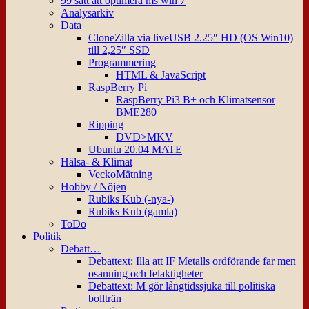
99 sätt att optimera ms win 7
Analysarkiv
Data
CloneZilla via liveUSB 2.25″ HD (OS Win10)
till 2,25″ SSD
Programmering
HTML & JavaScript
RaspBerry Pi
RaspBerry Pi3 B+ och Klimatsensor
BME280
Ripping
DVD>MKV
Ubuntu 20.04 MATE
Hälsa- & Klimat
VeckoMätning
Hobby / Nöjen
Rubiks Kub (-nya-)
Rubiks Kub (gamla)
ToDo
Politik
Debatt…
Debattext: Illa att IF Metalls ordförande far men
osanning och felaktigheter
Debattext: M gör långtidssjuka till politiska
bollträn