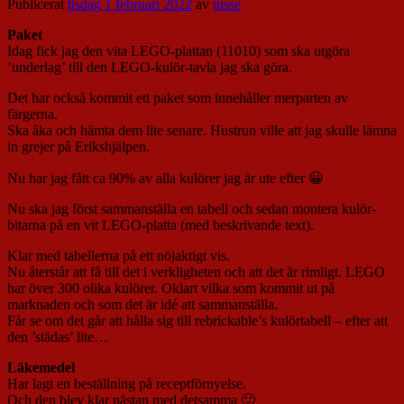
Publicerat
tisdag 1 februari 2022
av
nisse
Paket
Idag fick jag den vita LEGO-plattan (11010) som ska utgöra
’underlag’ till den LEGO-kulör-tavla jag ska göra.
Det har också kommit ett paket som innehåller merparten av
färgerna.
Ska åka och hämta dem lite senare. Hustrun ville att jag skulle lämna
in grejer på Erikshjälpen.
Nu har jag fått ca 90% av alla kulörer jag är ute efter 😀
Nu ska jag först sammanställa en tabell och sedan montera kulör-
bitarna på en vit LEGO-platta (med beskrivande text).
Klar med tabellerna på ett nöjaktigt vis.
Nu återstår att få till det i verkligheten och att det är rimligt. LEGO
har över 300 olika kulörer. Oklart vilka som kommit ut på
marknaden och som det är idé att sammanställa.
Får se om det går att hålla sig till rebrickable’s kulörtabell – efter att
den ’städas’ lite…
Läkemedel
Har lagt en beställning på receptförnyelse.
Och den blev klar nästan med detsamma 🙂