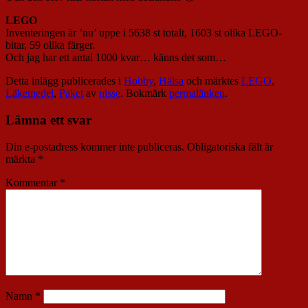
LEGO
Inventeringen är ’nu’ uppe i 5638 st totalt, 1603 st olika LEGO-
bitar, 59 olika färger.
Och jag har ett antal 1000 kvar… känns det som…
Detta inlägg publicerades i
Hobby
,
Hälsa
och märktes
LEGO
,
Läkemedel
,
Paket
av
nisse
. Bokmärk
permalänken
.
Lämna ett svar
Din e-postadress kommer inte publiceras.
Obligatoriska fält är
märkta
*
Kommentar
*
Namn
*