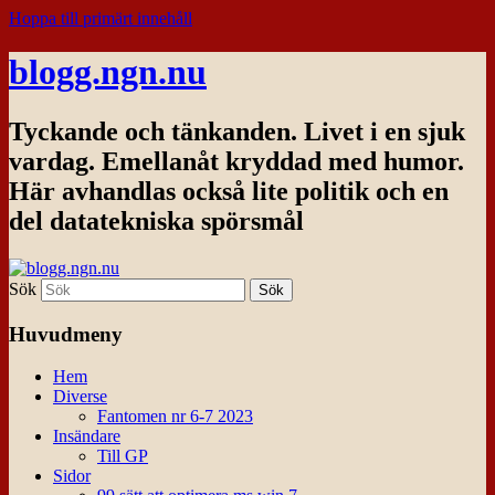
Hoppa till primärt innehåll
blogg.ngn.nu
Tyckande och tänkanden. Livet i en sjuk
vardag. Emellanåt kryddad med humor.
Här avhandlas också lite politik och en
del datatekniska spörsmål
Sök
Huvudmeny
Hem
Diverse
Fantomen nr 6-7 2023
Insändare
Till GP
Sidor