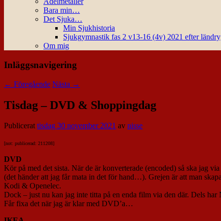
Ädelmetaller
Bara min…
Det Sjuka…
Min Sjukhistoria
Sjukgymnastik fas 2 v13-16 (4v) 2021 efter ländr
Om mig
Inläggsnavigering
←
Föregående
Nästa
→
Tisdag – DVD & Shoppingdag
Publicerat
tisdag 30 november 2021
av
nisse
[not: publicerad: 211208]
DVD
Kör på med det sista. När de är konverterade (encoded) så ska jag vi
(det händer att jag får mata in det för hand…). Grejen är att man ska
Kodi & Openelec.
Dock – just nu kan jag inte titta på en enda film via den där. Dels har
Får fixa det när jag är klar med DVD’a…
IKEA