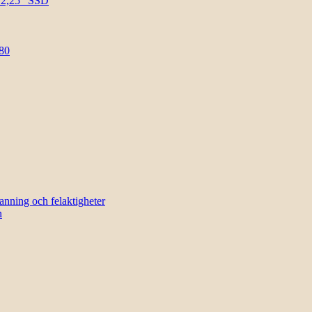
l 2,25″ SSD
80
sanning och felaktigheter
n