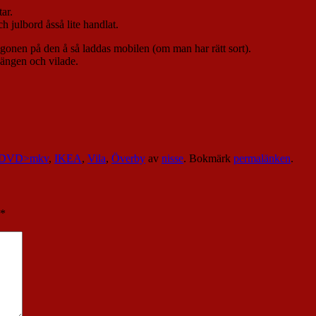
ar.
 julbord åsså lite handlat.
egonen på den å så laddas mobilen (om man har rätt sort).
sängen och vilade.
DVD>mkv
,
IKEA
,
Vila
,
Överby
av
nisse
. Bokmärk
permalänken
.
*