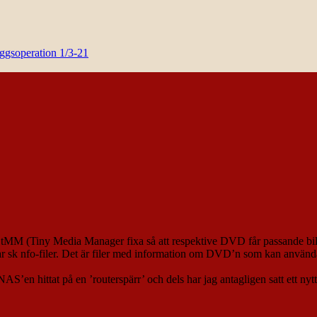
yggsoperation 1/3-21
a tMM (Tiny Media Manager fixa så att respektive DVD får passande bild
par sk nfo-filer. Det är filer med information om DVD’n som kan använd
 NAS’en hittat på en ’routerspärr’ och dels har jag antagligen satt ett n