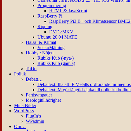
CloneZilla via liveUSB 2.25″ HD (OS Win10) til
Programmering
HTML & JavaScript
RaspBerry Pi
RaspBerry Pi3 B+ och Klimatsensor BME2
Ripping
DVD>MKV
Ubuntu 20.04 MATE
Hälsa- & Klimat
VeckoMätning
Hobby / Nöjen
Rubiks Kub (-nya-)
Rubiks Kub (gamla)
ToDo
Politik
Debatt…
Debattext: Illa att IF Metalls ordförande far men o
Debattext: M gör långtidssjuka till politiska bollträ
Partisympatier
Ideologitillhörighet
Mina Bilder
WordPress
PlugIn’s
WPadmin
Om…