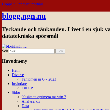
Hoppa till primärt innehåll
blogg.ngn.nu
Tyckande och tänkanden. Livet i en sjuk v
datatekniska spörsmål
Sök
Huvudmeny
Hem
Diverse
Fantomen nr 6-7 2023
Insändare
Till GP
Sidor
99 sätt att optimera ms win 7
Analysarkiv
Data