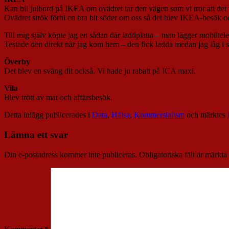
Kan bli julbord på IKEA om ovädret tar den vägen som vi tror att det t
Ovädret strök förbi en bra bit söder om oss så det blev IKEA-besök och
Till mig själv köpte jag en sådan där laddplatta – man lägger mobiltel
Testade den direkt när jag kom hem – den fick ladda medan jag låg i 
Överby
Det blev en sväng dit också. Vi hade ju rabatt på ICA maxi.
Vila
Blev trött av mat och affärsbesök.
Detta inlägg publicerades i
Data
,
Hälsa
,
Kommersialism
och märktes
Lämna ett svar
Din e-postadress kommer inte publiceras.
Obligatoriska fält är märkta