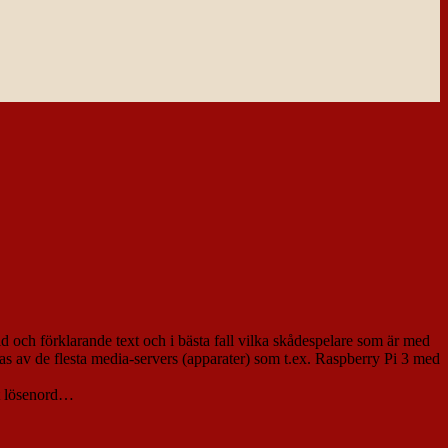
 och förklarande text och i bästa fall vilka skådespelare som är med
as av de flesta media-servers (apparater) som t.ex. Raspberry Pi 3 med
ytt lösenord…