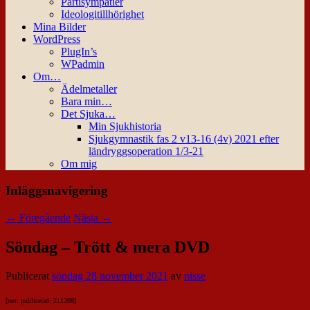
Partisympatier
Ideologitillhörighet
Mina Bilder
WordPress
PlugIn’s
WPadmin
Om…
Ädelmetaller
Bara min…
Det Sjuka…
Min Sjukhistoria
Sjukgymnastik fas 2 v13-16 (4v) 2021 efter
ländryggsoperation 1/3-21
Om mig
Inläggsnavigering
←
Föregående
Nästa
→
Söndag – Trött & mera DVD
Publicerat
söndag 28 november 2021
av
nisse
[not: publicerad: 211208]