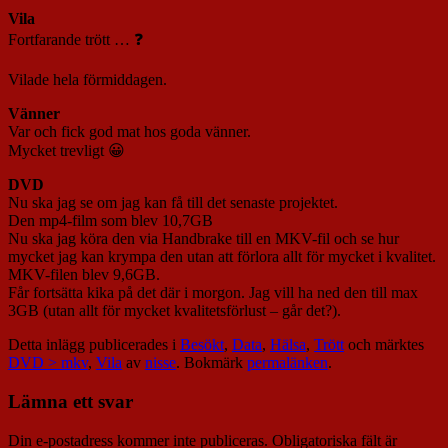
Vila
Fortfarande trött … ❓
Vilade hela förmiddagen.
Vänner
Var och fick god mat hos goda vänner.
Mycket trevligt 😀
DVD
Nu ska jag se om jag kan få till det senaste projektet.
Den mp4-film som blev 10,7GB
Nu ska jag köra den via Handbrake till en MKV-fil och se hur
mycket jag kan krympa den utan att förlora allt för mycket i kvalitet.
MKV-filen blev 9,6GB.
Får fortsätta kika på det där i morgon. Jag vill ha ned den till max
3GB (utan allt för mycket kvalitetsförlust – går det?).
Detta inlägg publicerades i
Besökt
,
Data
,
Hälsa
,
Trött
och märktes
DVD > mkv
,
Vila
av
nisse
. Bokmärk
permalänken
.
Lämna ett svar
Din e-postadress kommer inte publiceras.
Obligatoriska fält är