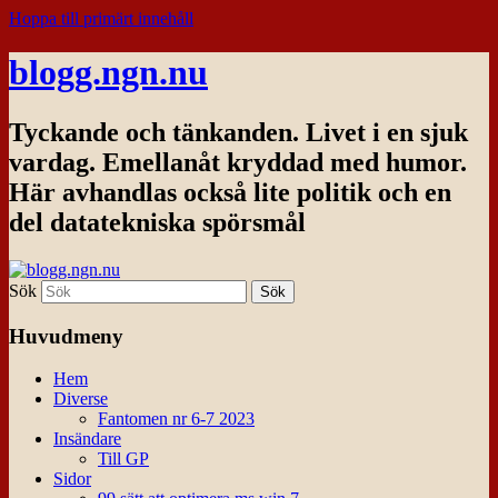
Hoppa till primärt innehåll
blogg.ngn.nu
Tyckande och tänkanden. Livet i en sjuk
vardag. Emellanåt kryddad med humor.
Här avhandlas också lite politik och en
del datatekniska spörsmål
Sök
Huvudmeny
Hem
Diverse
Fantomen nr 6-7 2023
Insändare
Till GP
Sidor