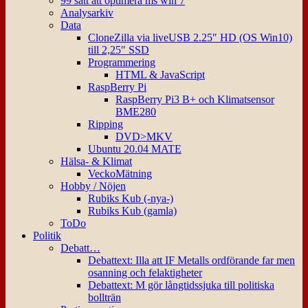
99 sätt att optimera ms win 7
Analysarkiv
Data
CloneZilla via liveUSB 2.25″ HD (OS Win10)
till 2,25″ SSD
Programmering
HTML & JavaScript
RaspBerry Pi
RaspBerry Pi3 B+ och Klimatsensor
BME280
Ripping
DVD>MKV
Ubuntu 20.04 MATE
Hälsa- & Klimat
VeckoMätning
Hobby / Nöjen
Rubiks Kub (-nya-)
Rubiks Kub (gamla)
ToDo
Politik
Debatt…
Debattext: Illa att IF Metalls ordförande far men
osanning och felaktigheter
Debattext: M gör långtidssjuka till politiska
bollträn