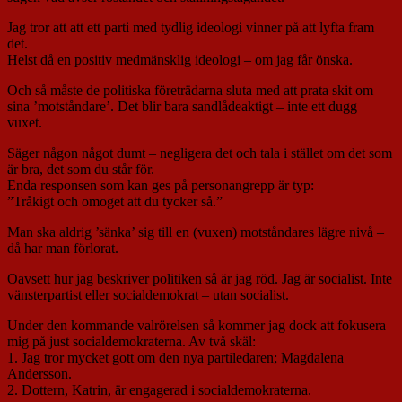
Jag tror att att ett parti med tydlig ideologi vinner på att lyfta fram
det.
Helst då en positiv medmänsklig ideologi – om jag får önska.
Och så måste de politiska företrädarna sluta med att prata skit om
sina ’motståndare’. Det blir bara sandlådeaktigt – inte ett dugg
vuxet.
Säger någon något dumt – negligera det och tala i stället om det som
är bra, det som du står för.
Enda responsen som kan ges på personangrepp är typ:
”Tråkigt och omoget att du tycker så.”
Man ska aldrig ’sänka’ sig till en (vuxen) motståndares lägre nivå –
då har man förlorat.
Oavsett hur jag beskriver politiken så är jag röd. Jag är socialist. Inte
vänsterpartist eller socialdemokrat – utan socialist.
Under den kommande valrörelsen så kommer jag dock att fokusera
mig på just socialdemokraterna. Av två skäl:
1. Jag tror mycket gott om den nya partiledaren; Magdalena
Andersson.
2. Dottern, Katrin, är engagerad i socialdemokraterna.