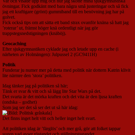
Var och visade upp mig och hur jag skötte mina sjukgymnastiska
övningar. Fick godkänt med bara några små justeringar och så fick
jag ett kraftigare (grönt) gummiband till en benövning jag har på
golvet.
Fick också tips om att sätta ett band strax ovanför knäna så hatt jag
’roterar’ ut, främst höger knä ordentligt när jag gör
trappstegsnedstigningen (knäböj).
Geocaching
Efter sjukgymnastiken cyklade jag och letade upp en cache (i
närheten av Holmängen): Julpussel 2 (GC9411H)
Politik
Funderar ju numer mer på detta med politik när dottern Katrin klivit
lite närmre den ’stora’ politiken.
Idag tänker jag på politiken så här;
Tänk er svar & vitt och så lägg lite Star Wars på det.
Det svarta är det mörka kraften och det vita är den ljusa kraften
(ondska – godhet)
Som jag ser det så ser det ut så här idag:
Det finns inget helt vitt och heller inget helt svart.
Att politiken idag är ’färglös’ och mer grå, gör att folket tappar
sugen vad avser röstandet och ställningstagandet.