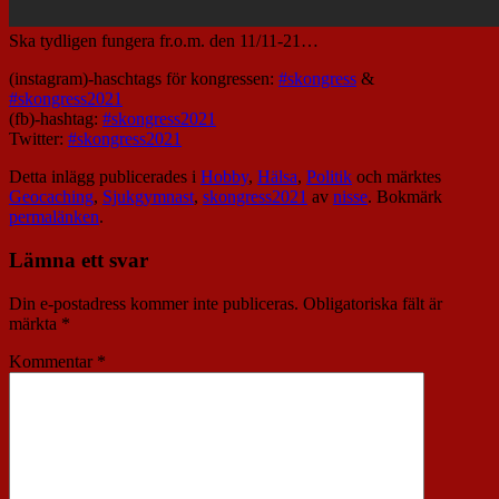
Ska tydligen fungera fr.o.m. den 11/11-21…
(instagram)-haschtags för kongressen:
#skongress
&
#skongress2021
(fb)-hashtag:
#skongress2021
Twitter:
#skongress2021
Detta inlägg publicerades i
Hobby
,
Hälsa
,
Politik
och märktes
Geocaching
,
Sjukgymnast
,
skongress2021
av
nisse
. Bokmärk
permalänken
.
Lämna ett svar
Din e-postadress kommer inte publiceras.
Obligatoriska fält är
märkta
*
Kommentar
*