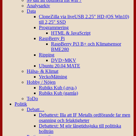
99 sätt att optimera ms win 7
Analysarkiv
Data
CloneZilla via liveUSB 2.25″ HD (OS Win10)
till 2,25″ SSD
Programmering
HTML & JavaScript
RaspBerry Pi
RaspBerry Pi3 B+ och Klimatsensor
BME280
Ripping
DVD>MKV
Ubuntu 20.04 MATE
Hälsa- & Klimat
VeckoMätning
Hobby / Nöjen
Rubiks Kub (-nya-)
Rubiks Kub (gamla)
ToDo
Politik
Debatt…
Debattext: Illa att IF Metalls ordförande far men
osanning och felaktigheter
Debattext: M gör långtidssjuka till politiska
bollträn