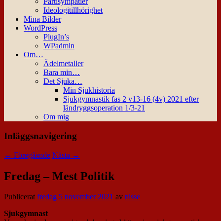
Partisympatier
Ideologitillhörighet
Mina Bilder
WordPress
PlugIn’s
WPadmin
Om…
Ädelmetaller
Bara min…
Det Sjuka…
Min Sjukhistoria
Sjukgymnastik fas 2 v13-16 (4v) 2021 efter
ländryggsoperation 1/3-21
Om mig
Inläggsnavigering
←
Föregående
Nästa
→
Fredag – Mest Politik
Publicerat
fredag 5 november 2021
av
nisse
Sjukgymnast