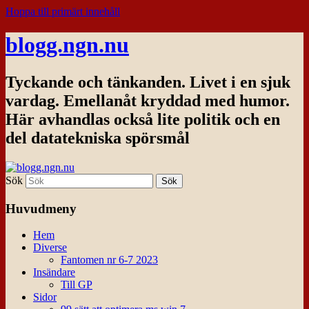
Hoppa till primärt innehåll
blogg.ngn.nu
Tyckande och tänkanden. Livet i en sjuk
vardag. Emellanåt kryddad med humor.
Här avhandlas också lite politik och en
del datatekniska spörsmål
Sök
Huvudmeny
Hem
Diverse
Fantomen nr 6-7 2023
Insändare
Till GP
Sidor