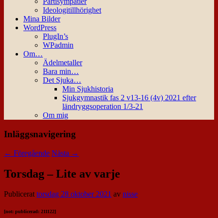
Partisympatier
Ideologitillhörighet
Mina Bilder
WordPress
PlugIn’s
WPadmin
Om…
Ädelmetaller
Bara min…
Det Sjuka…
Min Sjukhistoria
Sjukgymnastik fas 2 v13-16 (4v) 2021 efter
ländryggsoperation 1/3-21
Om mig
Inläggsnavigering
←
Föregående
Nästa
→
Torsdag – Lite av varje
Publicerat
torsdag 28 oktober 2021
av
nisse
[not: publicerad: 211122]