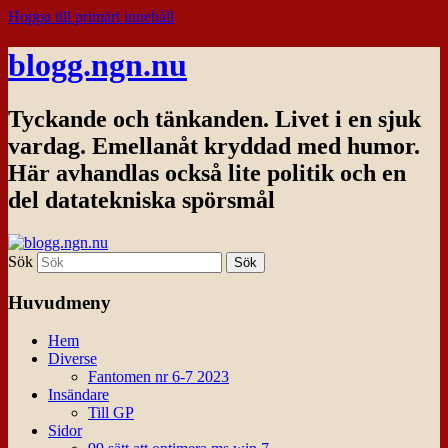
Hoppa till primärt innehåll
blogg.ngn.nu
Tyckande och tänkanden. Livet i en sjuk
vardag. Emellanåt kryddad med humor.
Här avhandlas också lite politik och en
del datatekniska spörsmål
Sök
Huvudmeny
Hem
Diverse
Fantomen nr 6-7 2023
Insändare
Till GP
Sidor