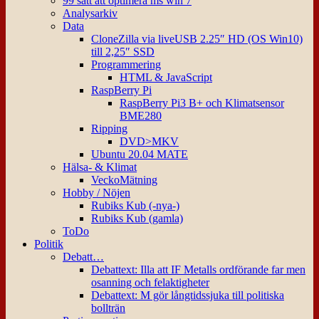
99 sätt att optimera ms win 7
Analysarkiv
Data
CloneZilla via liveUSB 2.25″ HD (OS Win10)
till 2,25″ SSD
Programmering
HTML & JavaScript
RaspBerry Pi
RaspBerry Pi3 B+ och Klimatsensor
BME280
Ripping
DVD>MKV
Ubuntu 20.04 MATE
Hälsa- & Klimat
VeckoMätning
Hobby / Nöjen
Rubiks Kub (-nya-)
Rubiks Kub (gamla)
ToDo
Politik
Debatt…
Debattext: Illa att IF Metalls ordförande far men
osanning och felaktigheter
Debattext: M gör långtidssjuka till politiska
bollträn