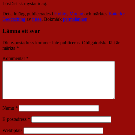
Löst 5st sk mystar idag.
Detta inlägg publicerades i
Hobby
,
Vardag
och märktes
Batterier
,
Geocaching
av
nisse
. Bokmärk
permalänken
.
Lämna ett svar
Din e-postadress kommer inte publiceras.
Obligatoriska fält är
märkta
*
Kommentar
*
Namn
*
E-postadress
*
Webbplats