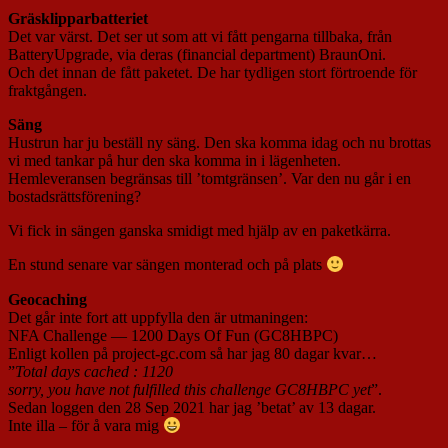
Gräsklipparbatteriet
Det var värst. Det ser ut som att vi fått pengarna tillbaka, från
BatteryUpgrade, via deras (financial department) BraunOni.
Och det innan de fått paketet. De har tydligen stort förtroende för
fraktgången.
Säng
Hustrun har ju beställ ny säng. Den ska komma idag och nu brottas
vi med tankar på hur den ska komma in i lägenheten.
Hemleveransen begränsas till ’tomtgränsen’. Var den nu går i en
bostadsrättsförening?
Vi fick in sängen ganska smidigt med hjälp av en paketkärra.
En stund senare var sängen monterad och på plats
Geocaching
Det går inte fort att uppfylla den är utmaningen:
NFA Challenge — 1200 Days Of Fun (GC8HBPC)
Enligt kollen på project-gc.com så har jag 80 dagar kvar…
”
Total days cached : 1120
sorry, you have not fulfilled this challenge GC8HBPC yet
”.
Sedan loggen den 28 Sep 2021 har jag ’betat’ av 13 dagar.
Inte illa – för å vara mig