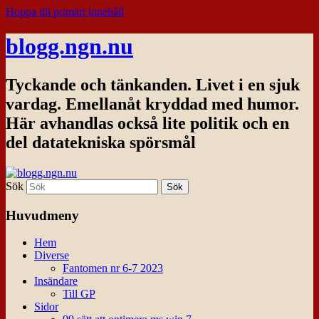
Hoppa till primärt innehåll
blogg.ngn.nu
Tyckande och tänkanden. Livet i en sjuk
vardag. Emellanåt kryddad med humor.
Här avhandlas också lite politik och en
del datatekniska spörsmål
Sök
Huvudmeny
Hem
Diverse
Fantomen nr 6-7 2023
Insändare
Till GP
Sidor