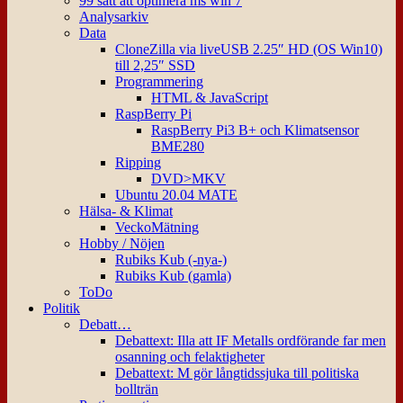
99 sätt att optimera ms win 7
Analysarkiv
Data
CloneZilla via liveUSB 2.25″ HD (OS Win10)
till 2,25″ SSD
Programmering
HTML & JavaScript
RaspBerry Pi
RaspBerry Pi3 B+ och Klimatsensor
BME280
Ripping
DVD>MKV
Ubuntu 20.04 MATE
Hälsa- & Klimat
VeckoMätning
Hobby / Nöjen
Rubiks Kub (-nya-)
Rubiks Kub (gamla)
ToDo
Politik
Debatt…
Debattext: Illa att IF Metalls ordförande far men
osanning och felaktigheter
Debattext: M gör långtidssjuka till politiska
bollträn