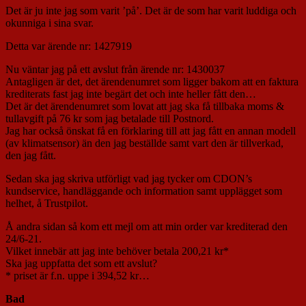
Det är ju inte jag som varit ’på’. Det är de som har varit luddiga och
okunniga i sina svar.
Detta var ärende nr: 1427919
Nu väntar jag på ett avslut från ärende nr: 1430037
Antagligen är det, det ärendenumret som ligger bakom att en faktura
krediterats fast jag inte begärt det och inte heller fått den…
Det är det ärendenumret som lovat att jag ska få tillbaka moms &
tullavgift på 76 kr som jag betalade till Postnord.
Jag har också önskat få en förklaring till att jag fått en annan modell
(av klimatsensor) än den jag beställde samt vart den är tillverkad,
den jag fått.
Sedan ska jag skriva utförligt vad jag tycker om CDON’s
kundservice, handläggande och information samt upplägget som
helhet, å Trustpilot.
Å andra sidan så kom ett mejl om att min order var krediterad den
24/6-21.
Vilket innebär att jag inte behöver betala 200,21 kr*
Ska jag uppfatta det som ett avslut?
* priset är f.n. uppe i 394,52 kr…
Bad