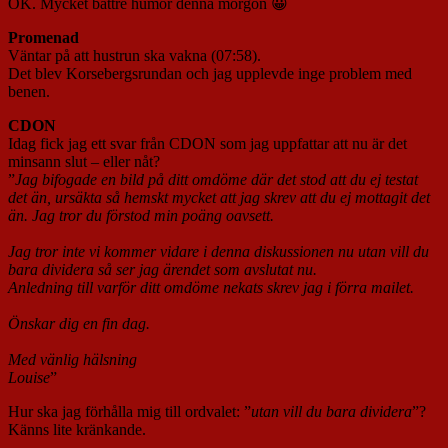
OK. Mycket bättre humör denna morgon 😀
Promenad
Väntar på att hustrun ska vakna (07:58).
Det blev Korsebergsrundan och jag upplevde inge problem med
benen.
CDON
Idag fick jag ett svar från CDON som jag uppfattar att nu är det
minsann slut – eller nåt?
”
Jag bifogade en bild på ditt omdöme där det stod att du ej testat
det än, ursäkta så hemskt mycket att jag skrev att du ej mottagit det
än. Jag tror du förstod min poäng oavsett.
Jag tror inte vi kommer vidare i denna diskussionen nu utan vill du
bara dividera så ser jag ärendet som avslutat nu.
Anledning till varför ditt omdöme nekats skrev jag i förra mailet.
Önskar dig en fin dag.
Med vänlig hälsning
Louise
”
Hur ska jag förhålla mig till ordvalet: ”
utan vill du bara dividera
”?
Känns lite kränkande.