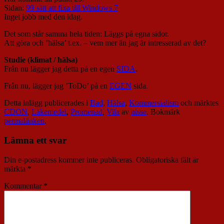
Sidan:
99 sätt att fixa till Windows 7
Inget jobb med den idag.
Det som står samma hela tiden: Läggs på egna sidor.
Att göra och ’hälsa’ t.ex. – vem mer än jag är intresserad av det?
Studie (klimat / hälsa)
Från nu lägger jag detta på en egen
SIDA
.
Från nu, lägger jag ’ToDo’ på en
EGEN
sida.
Detta inlägg publicerades i
Bad
,
Hälsa
,
Kommersialism
och märktes
CDON
,
Läkemedel
,
Promenad
,
Vila
av
nisse
. Bokmärk
permalänken
.
Lämna ett svar
Din e-postadress kommer inte publiceras.
Obligatoriska fält är
märkta
*
Kommentar
*