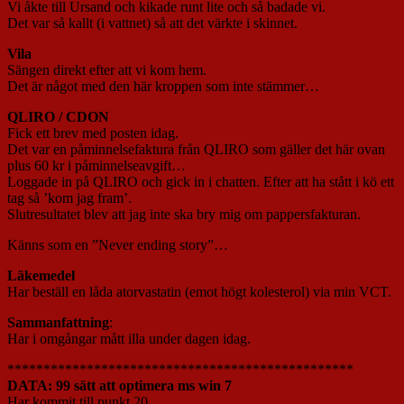
Vi åkte till Ursand och kikade runt lite och så badade vi.
Det var så kallt (i vattnet) så att det värkte i skinnet.
Vila
Sängen direkt efter att vi kom hem.
Det är något med den här kroppen som inte stämmer…
QLIRO / CDON
Fick ett brev med posten idag.
Det var en påminnelsefaktura från QLIRO som gäller det här ovan
plus 60 kr i påminnelseavgift…
Loggade in på QLIRO och gick in i chatten. Efter att ha stått i kö ett
tag så ’kom jag fram’.
Slutresultatet blev att jag inte ska bry mig om pappersfakturan.
Känns som en ”Never ending story”…
Läkemedel
Har beställ en låda atorvastatin (emot högt kolesterol) via min VCT.
Sammanfattning
:
Har i omgångar mått illa under dagen idag.
************************************************
DATA: 99 sätt att optimera ms win 7
Har kommit till punkt 20.