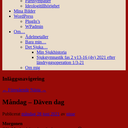
Partisympatier
Ideologitillhörighet
Mina Bilder
WordPress
PlugIn’s
WPadmin
Om…
Ädelmetaller
Bara min…
Det Sjuka…
Min Sjukhistoria
Sjukgymnastik fas 2 v13-16 (4v) 2021 efter
ländryggsoperation 1/3-21
Om mig
Inläggsnavigering
←
Föregående
Nästa
→
Måndag – Däven dag
Publicerat
måndag 28 juni 2021
av
nisse
Morgonen