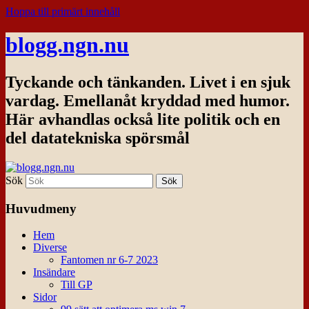
Hoppa till primärt innehåll
blogg.ngn.nu
Tyckande och tänkanden. Livet i en sjuk
vardag. Emellanåt kryddad med humor.
Här avhandlas också lite politik och en
del datatekniska spörsmål
Sök
Huvudmeny
Hem
Diverse
Fantomen nr 6-7 2023
Insändare
Till GP
Sidor