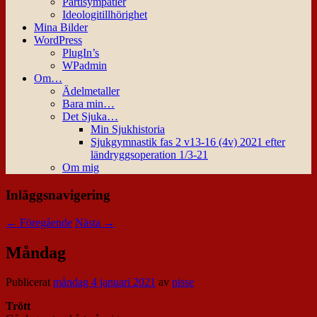
Partisympatier
Ideologitillhörighet
Mina Bilder
WordPress
PlugIn’s
WPadmin
Om…
Ädelmetaller
Bara min…
Det Sjuka…
Min Sjukhistoria
Sjukgymnastik fas 2 v13-16 (4v) 2021 efter
ländryggsoperation 1/3-21
Om mig
Inläggsnavigering
←
Föregående
Nästa
→
Måndag
Publicerat
måndag 4 januari 2021
av
nisse
Trött