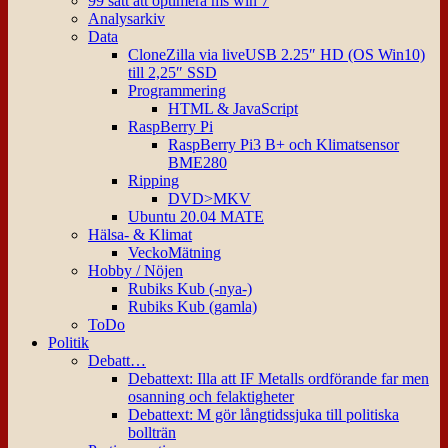
99 sätt att optimera ms win 7
Analysarkiv
Data
CloneZilla via liveUSB 2.25″ HD (OS Win10)
till 2,25″ SSD
Programmering
HTML & JavaScript
RaspBerry Pi
RaspBerry Pi3 B+ och Klimatsensor
BME280
Ripping
DVD>MKV
Ubuntu 20.04 MATE
Hälsa- & Klimat
VeckoMätning
Hobby / Nöjen
Rubiks Kub (-nya-)
Rubiks Kub (gamla)
ToDo
Politik
Debatt…
Debattext: Illa att IF Metalls ordförande far men
osanning och felaktigheter
Debattext: M gör långtidssjuka till politiska
bollträn