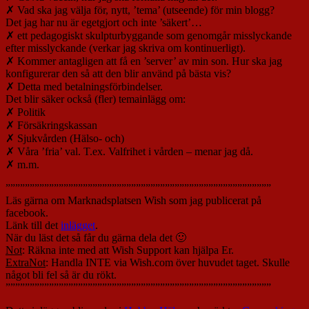
✗ Vad ska jag välja för, nytt, ’tema’ (utseende) för min blogg?
Det jag har nu är egetgjort och inte ’säkert’…
✗ ett pedagogiskt skulpturbyggande som genomgår misslyckande
efter misslyckande (verkar jag skriva om kontinuerligt).
✗ Kommer antagligen att få en ’server’ av min son. Hur ska jag
konfigurerar den så att den blir använd på bästa vis?
✗ Detta med betalningsförbindelser.
Det blir säker också (fler) temainlägg om:
✗ Politik
✗ Försäkringskassan
✗ Sjukvården (Hälso- och)
✗ Våra ’fria’ val. T.ex. Valfrihet i vården – menar jag då.
✗ m.m.
”””””””””””””””””””””””””””””””””””””””””””””””””””””””
Läs gärna om Marknadsplatsen Wish som jag publicerat på
facebook.
Länk till det
inlägget
.
När du läst det så får du gärna dela det 🙂
Not
: Räkna inte med att Wish Support kan hjälpa Er.
ExtraNot
: Handla INTE via Wish.com över huvudet taget. Skulle
något bli fel så är du rökt.
”””””””””””””””””””””””””””””””””””””””””””””””””””””””