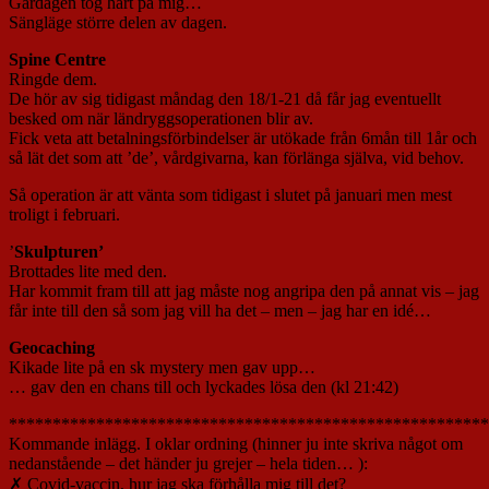
Gårdagen tog hårt på mig…
Sängläge större delen av dagen.
Spine Centre
Ringde dem.
De hör av sig tidigast måndag den 18/1-21 då får jag eventuellt
besked om när ländryggsoperationen blir av.
Fick veta att betalningsförbindelser är utökade från 6mån till 1år och
så lät det som att ’de’, vårdgivarna, kan förlänga själva, vid behov.
Så operation är att vänta som tidigast i slutet på januari men mest
troligt i februari.
’
Skulpturen’
Brottades lite med den.
Har kommit fram till att jag måste nog angripa den på annat vis – jag
får inte till den så som jag vill ha det – men – jag har en idé…
Geocaching
Kikade lite på en sk mystery men gav upp…
… gav den en chans till och lyckades lösa den (kl 21:42)
*******************************************************
Kommande inlägg. I oklar ordning (hinner ju inte skriva något om
nedanstående – det händer ju grejer – hela tiden… ):
✗ Covid-vaccin, hur jag ska förhålla mig till det?