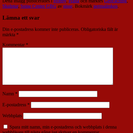
Detta inlägg publicerades i
Hobby
,
Hälsa
och märktes
Geocaching
,
Skulptur
,
Spine Center GBG
av
nisse
. Bokmärk
permalänken
.
Lämna ett svar
Din e-postadress kommer inte publiceras.
Obligatoriska fält är
märkta
*
Kommentar
*
Namn
*
E-postadress
*
Webbplats
Spara mitt namn, min e-postadress och webbplats i denna
webbläsare till nästa gång jag skriver en kommentar.