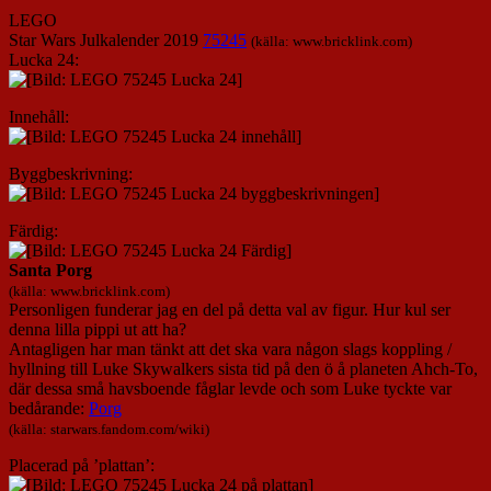
LEGO
Star Wars Julkalender 2019
75245
(källa: www.bricklink.com)
Lucka 24:
Innehåll:
Byggbeskrivning:
Färdig:
Santa Porg
(källa: www.bricklink.com)
Personligen funderar jag en del på detta val av figur. Hur kul ser
denna lilla pippi ut att ha?
Antagligen har man tänkt att det ska vara någon slags koppling /
hyllning till Luke Skywalkers sista tid på den ö å planeten Ahch-To,
där dessa små havsboende fåglar levde och som Luke tyckte var
bedårande:
Porg
(källa: starwars.fandom.com/wiki)
Placerad på ’plattan’: