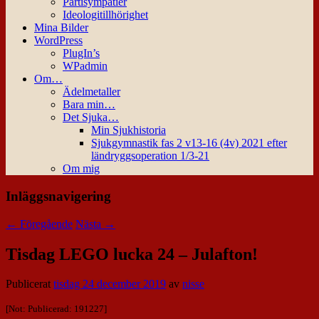
Partisympatier
Ideologitillhörighet
Mina Bilder
WordPress
PlugIn’s
WPadmin
Om…
Ädelmetaller
Bara min…
Det Sjuka…
Min Sjukhistoria
Sjukgymnastik fas 2 v13-16 (4v) 2021 efter
ländryggsoperation 1/3-21
Om mig
Inläggsnavigering
←
Föregående
Nästa
→
Tisdag LEGO lucka 24 – Julafton!
Publicerat
tisdag 24 december 2019
av
nisse
[Not: Publicerad: 191227]