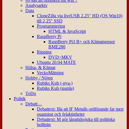
99 sätt att optimera ms win 7
Analysarkiv
Data
CloneZilla via liveUSB 2.25″ HD (OS Win10)
till 2,25″ SSD
Programmering
HTML & JavaScript
RaspBerry Pi
RaspBerry Pi3 B+ och Klimatsensor
BME280
Ripping
DVD>MKV
Ubuntu 20.04 MATE
Hälsa- & Klimat
VeckoMätning
Hobby / Nöjen
Rubiks Kub (-nya-)
Rubiks Kub (gamla)
ToDo
Politik
Debatt…
Debattext: Illa att IF Metalls ordförande far men
osanning och felaktigheter
Debattext: M gör långtidssjuka till politiska
bollträn