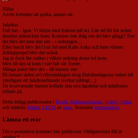
Hälsa
Axeln fortsätter att spöka, annars ok.
Julafton
Full fart – igen. Vi börjar med frukost (all in). Lite tid för lek sedan
dundrar jullunchen fram. Kommer inte ihåg om det blev glögg? Tror
det blev det men inte när – i ordningen…
Efter lunch blev det God Jul med Kalle Anka och hans vänner.
Julklappsspel blev det också.
Jag är dock lite osäker i vilken ordning dessa två kom.
Men till slut så kom i vart fall vår Tomte.
Många paket blev det – till barnen :me:
På (senare delen av) eftermiddagen drog Dalslänningarna vidare till
ytterligare ett Julaftonsfirande (verkar jobbigt…)
De kvarvarande barnen kollade sina nya ägodelar och julaftonen
rullade på.
Detta inlägg publicerades i
Besök
,
Helgdagsfirande
,
Hobby
,
Hälsa
och märktes
Julmat
,
LEGO
av
nisse
. Bokmärk
permalänken
.
Lämna ett svar
Din e-postadress kommer inte publiceras.
Obligatoriska fält är
märkta
*