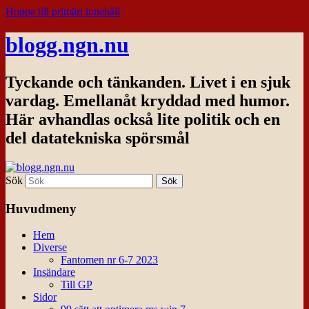
Hoppa till primärt innehåll
blogg.ngn.nu
Tyckande och tänkanden. Livet i en sjuk
vardag. Emellanåt kryddad med humor.
Här avhandlas också lite politik och en
del datatekniska spörsmål
Sök
Huvudmeny
Hem
Diverse
Fantomen nr 6-7 2023
Insändare
Till GP
Sidor