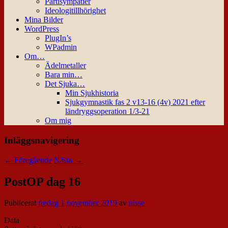
Partisympatier
Ideologitillhörighet
Mina Bilder
WordPress
PlugIn’s
WPadmin
Om…
Ädelmetaller
Bara min…
Det Sjuka…
Min Sjukhistoria
Sjukgymnastik fas 2 v13-16 (4v) 2021 efter
ländryggsoperation 1/3-21
Om mig
Inläggsnavigering
←
Föregående
Nästa
→
PostOP dag 16
Publicerat
fredag 1 november 2019
av
nisse
Data