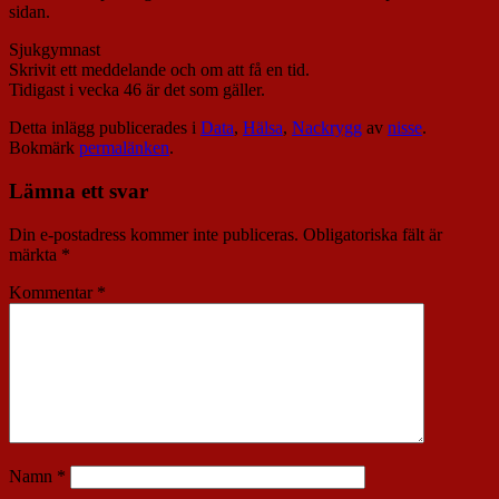
sidan.
Sjukgymnast
Skrivit ett meddelande och om att få en tid.
Tidigast i vecka 46 är det som gäller.
Detta inlägg publicerades i
Data
,
Hälsa
,
Nackrygg
av
nisse
.
Bokmärk
permalänken
.
Lämna ett svar
Din e-postadress kommer inte publiceras.
Obligatoriska fält är
märkta
*
Kommentar
*
Namn
*