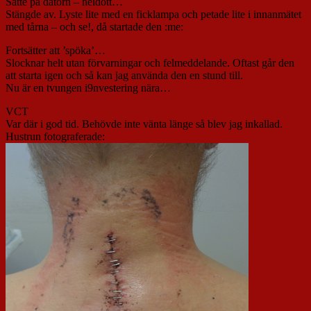
Satte på datorn – heldött…
Stängde av. Lyste lite med en ficklampa och petade lite i innanmätet
med tårna – och se!, då startade den :me:
Fortsätter att ’spöka’…
Slocknar helt utan förvarningar och felmeddelande. Oftast går den
att starta igen och så kan jag använda den en stund till.
Nu är en tvungen i9nvestering nära…
VCT
Var där i god tid. Behövde inte vänta länge så blev jag inkallad.
Hustrun fotograferade: