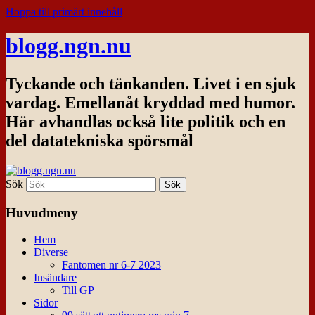
Hoppa till primärt innehåll
blogg.ngn.nu
Tyckande och tänkanden. Livet i en sjuk
vardag. Emellanåt kryddad med humor.
Här avhandlas också lite politik och en
del datatekniska spörsmål
Sök
Huvudmeny
Hem
Diverse
Fantomen nr 6-7 2023
Insändare
Till GP
Sidor