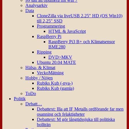
99 sätt att optimera ms win 7
Analysarkiv
Data
CloneZilla via liveUSB 2.25″ HD (OS Win10)
till 2,25″ SSD
Programmering
HTML & JavaScript
RaspBerry Pi
RaspBerry Pi3 B+ och Klimatsensor
BME280
Ripping
DVD>MKV
Ubuntu 20.04 MATE
Hälsa- & Klimat
VeckoMätning
Hobby / Nöjen
Rubiks Kub (-nya-)
Rubiks Kub (gamla)
ToDo
Politik
Debatt…
Debattext: Illa att IF Metalls ordförande far men
osanning och felaktigheter
Debattext: M gör långtidssjuka till politiska
bollträn