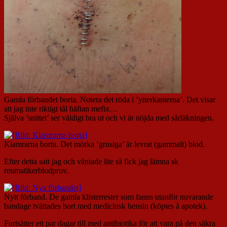
Gamla förbandet borta. Notera det röda i ’ytterkanterna’. Det visar
att jag inte riktigt tål häftan mefix…
Själva ’snittet’ ser väldigt bra ut och vi är nöjda med sårläkningen.
Klamrarna borta. Det mörka ’grusiga’ är levrat (gammalt) blod.
Efter detta satt jag och väntade lite så fick jag lämna sk
reumatikerblodprov.
Nytt förband. De gamla klisterrester som fanns utanför nuvarande
bandage tvättades bort med medicinsk bensin (köptes å apotek).
Fortsätter ett par dagar till med antibiotika för att vara på den säkra