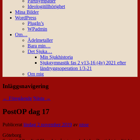
Partisympatier
Ideologitillhörighet
Mina Bilder
WordPress
PlugIn’s
WPadmin
Om…
Ädelmetaller
Bara min…
Det Sjuka…
Min Sjukhistoria
Sjukgymnastik fas 2 v13-16 (4v) 2021 efter
ländryggsoperation 1/3-21
Om mig
Inläggsnavigering
←
Föregående
Nästa
→
PostOP dag 17
Publicerat
lördag 2 november 2019
av
nisse
Göteborg