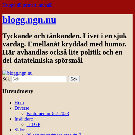
Hoppa till primärt innehåll
blogg.ngn.nu
Tyckande och tänkanden. Livet i en sjuk
vardag. Emellanåt kryddad med humor.
Här avhandlas också lite politik och en
del datatekniska spörsmål
Sök
Huvudmeny
Hem
Diverse
Fantomen nr 6-7 2023
Insändare
Till GP
Sidor