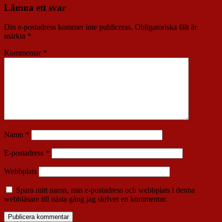
Lämna ett svar
Din e-postadress kommer inte publiceras.
Obligatoriska fält är
märkta
*
Kommentar
*
Namn
*
E-postadress
*
Webbplats
Spara mitt namn, min e-postadress och webbplats i denna
webbläsare till nästa gång jag skriver en kommentar.