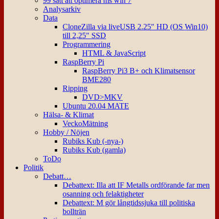
99 sätt att optimera ms win 7
Analysarkiv
Data
CloneZilla via liveUSB 2.25″ HD (OS Win10)
till 2,25″ SSD
Programmering
HTML & JavaScript
RaspBerry Pi
RaspBerry Pi3 B+ och Klimatsensor
BME280
Ripping
DVD>MKV
Ubuntu 20.04 MATE
Hälsa- & Klimat
VeckoMätning
Hobby / Nöjen
Rubiks Kub (-nya-)
Rubiks Kub (gamla)
ToDo
Politik
Debatt…
Debattext: Illa att IF Metalls ordförande far men
osanning och felaktigheter
Debattext: M gör långtidssjuka till politiska
bollträn