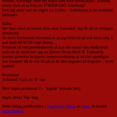
Seriöst! Allvarligt! Sker det något som helst byråkratiskt / politiskt
arbete med att ta fram en FÖRBIFART Göteborg?
Och jag anser inte att vägen via Gråbo > Sollebrunn är ett realistiskt
alternativ.
Hälsa
Ser fram emot att kunna sluta med Tramadol. Jag får då en vettigare
sömnrytm.
Är dock fortfarande besvärad av att jag behöver gå och kissa ofta. I
natt fram till 02:00 varje timma…
Förutom ett rent prostatabesvär så kan det också vara medicinskt
samt att de mediciner jag tar (främst Heracillin® & Tramadol)
kanske påverkar kroppens ämnesomsättning så att den egentligen
inte kommer till ro och då går ju de inre organen på högvarv – även
nattetid.
Promenad
Avklarad. Gick en ’8’ :me:
Blev ingen promenad 2 – ’fegade’ (orkade inte)
Ingen direkt ’hip’ dag…
Detta inlägg publicerades i
Fundering
,
Hälsa
av
nisse
. Bokmärk
permalänken
.