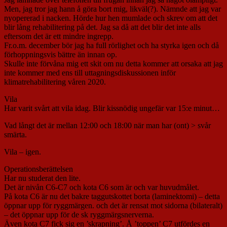
Men, jag tror jag hann å göra bort mig, likväl(?). Nämnde att jag var
nyopererad i nacken. Hörde hur hen mumlade och skrev om att det
blir lång rehabilitering på det. Jag sa då att det blir det inte alls
eftersom det är ett mindre ingrepp.
Fr.o.m. december bör jag ha full rörlighet och ha styrka igen och då
förhoppningsvis bättre än innan op.
Skulle inte förvåna mig ett skit om nu detta kommer att orsaka att jag
inte kommer med ens till uttagningsdiskussionen inför
klimatrehabilitering våren 2020.
Vila
Har varit svårt att vila idag. Blir kissnödig ungefär var 15:e minut…
Vad långt det är mellan 12:00 och 18:00 när man har (ont) > svår
smärta.
Vila – igen.
Operationsberättelsen
Har nu studerat den lite.
Det är nivån C6-C7 och kota C6 som är och var huvudmålet.
På kota C6 är nu det bakre taggutskottet borta (laminektomi) – detta
öppnar upp för ryggmärgen. och det är rensat mot sidorna (bilateralt)
– det öppnar upp för de sk ryggmärgsnerverna.
Även kota C7 fick sig en ’skrapning’. Å ’toppen’ C7 utfördes en