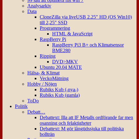
99 sätt att optimera ms win 7
Analysarkiv
Data
CloneZilla via liveUSB 2.25″ HD (OS Win10)
till 2,25″ SSD
Programmering
HTML & JavaScript
RaspBerry Pi
RaspBerry Pi3 B+ och Klimatsensor
BME280
Ripping
DVD>MKV
Ubuntu 20.04 MATE
Hälsa- & Klimat
VeckoMätning
Hobby / Nöjen
Rubiks Kub (-nya-)
Rubiks Kub (gamla)
ToDo
Politik
Debatt…
Debattext: Illa att IF Metalls ordförande far men
osanning och felaktigheter
Debattext: M gör långtidssjuka till politiska
bollträn