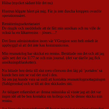
Hälsa (mycket sådant blir det nu)
Hustrun klippte håret på mig. Får ju inte duscha kroppen ovanför
operationssåret.
Remitteringssekretariatet
De ringde och meddelade att de fått min ansökan och nu ville de
också ha en läkarremiss – jösses…?
Det finns administration inom vår VGregion som helt enkelt är
uppbyggd så att det inte kan kommuniceras.
Min reumatolog har skickat en remiss. Berättade om det och att jag
själv sett det via 1177.se och min journal. (det var därför jag fick
ansökningsblanketter).
Nu hittade hen detta till slut men eftersom den låg på ’portalen’ så
kunde hen inte se vad det stod i den.
Så om jag kunde vara så snäll att kontakta reumatologmottagningen
(Sahlgrenska) och se till att den skickades rätt.
Av tidigare erfarenhet av denna människa så visste jag att det var
ingen idé att be hen kontakta sin kollega och be denne skicka min
remiss.
Jag lämnade över telefonen till frugan innan jag sa något olämpligt.