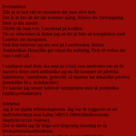
Peristaltiken
Slås ju ut helt vid en operation där man sövs helt.
Det är ju bra att det där kommer igång. Risken för förstoppning
finns ju där annars.
Därför får man t.ex. Laxoberal på kvällen.
Vis av erfarenhet så tänkte jag att det är bäst att komplettera med
Lunelax om morgonen.
Helt klar behöver jag dra ned på Laxoberalen, främst.
Antibiotikan Heracillin ger oftast lös avföring. Och så verkar det
vara i mitt fall…
I samband med detta ska man ju också vara medveten om att de
massiva doser med antibiotika jag nu får kommer att påverka
bakterierna i tarmfloran, generellt, så hustrun har inhandlat proviva
(innehåller bl.a. lactobaciller).
Ev kanske jag senare behöver komplettera med sk probiotika
(mjölksyrebakterier).
Infektion
Jag är en typisk infektionsperson. Jag har sk ryggacne av en
staffylokocktyp som kallas MRSA (MeticillinResistenta
Staphylococcus Aureus).
Det är därför jag får höga och långvarig dosering av sk
bredspektrumantibiotikum.