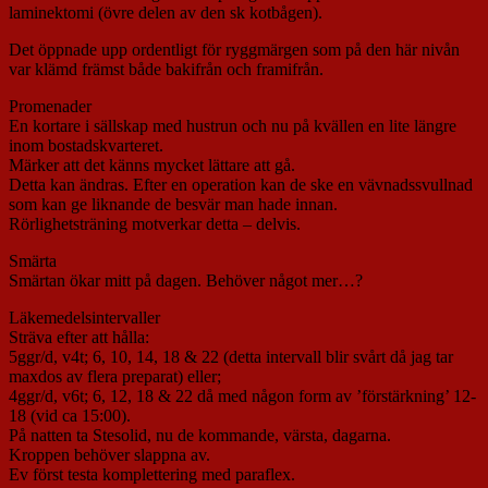
laminektomi (övre delen av den sk kotbågen).
Det öppnade upp ordentligt för ryggmärgen som på den här nivån
var klämd främst både bakifrån och framifrån.
Promenader
En kortare i sällskap med hustrun och nu på kvällen en lite längre
inom bostadskvarteret.
Märker att det känns mycket lättare att gå.
Detta kan ändras. Efter en operation kan de ske en vävnadssvullnad
som kan ge liknande de besvär man hade innan.
Rörlighetsträning motverkar detta – delvis.
Smärta
Smärtan ökar mitt på dagen. Behöver något mer…?
Läkemedelsintervaller
Sträva efter att hålla:
5ggr/d, v4t; 6, 10, 14, 18 & 22 (detta intervall blir svårt då jag tar
maxdos av flera preparat) eller;
4ggr/d, v6t; 6, 12, 18 & 22 då med någon form av ’förstärkning’ 12-
18 (vid ca 15:00).
På natten ta Stesolid, nu de kommande, värsta, dagarna.
Kroppen behöver slappna av.
Ev först testa komplettering med paraflex.