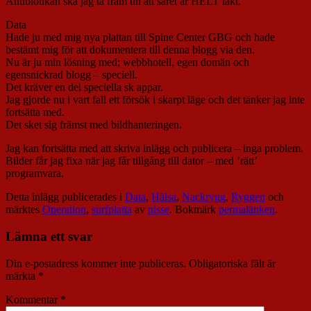
Antibiotikan ska jag ta fram till att såret är HELT läkt.
Data
Hade ju med mig nya plattan till Spine Center GBG och hade
bestämt mig för att dokumentera till denna blogg via den.
Nu är ju min lösning med; webbhotell, egen domän och
egensnickrad blogg – speciell.
Det kräver en del speciella sk appar.
Jag gjorde nu i vart fall ett försök i skarpt läge och det tänker jag inte
fortsätta med.
Det sket sig främst med bildhanteringen.
Jag kan fortsätta med att skriva inlägg och publicera – inga problem.
Bilder får jag fixa när jag får tillgång till dator – med ’rätt’
programvara.
Detta inlägg publicerades i
Data
,
Hälsa
,
Nackrygg
,
Ryggen
och
märktes
Operation
,
surfplatta
av
nisse
. Bokmärk
permalänken
.
Lämna ett svar
Din e-postadress kommer inte publiceras.
Obligatoriska fält är
märkta
*
Kommentar
*