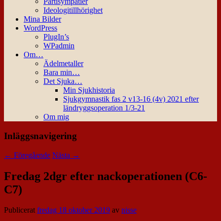
Partisympatier
Ideologitillhörighet
Mina Bilder
WordPress
PlugIn’s
WPadmin
Om…
Ädelmetaller
Bara min…
Det Sjuka…
Min Sjukhistoria
Sjukgymnastik fas 2 v13-16 (4v) 2021 efter
ländryggsoperation 1/3-21
Om mig
Inläggsnavigering
←
Föregående
Nästa
→
Fredag 2dgr efter nackoperationen (C6-
C7)
Publicerat
fredag 18 oktober 2019
av
nisse