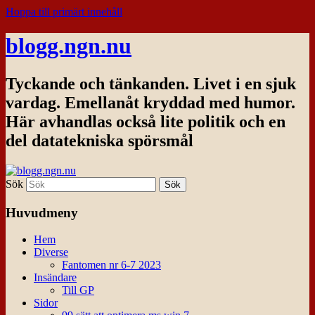
Hoppa till primärt innehåll
blogg.ngn.nu
Tyckande och tänkanden. Livet i en sjuk
vardag. Emellanåt kryddad med humor.
Här avhandlas också lite politik och en
del datatekniska spörsmål
Sök
Huvudmeny
Hem
Diverse
Fantomen nr 6-7 2023
Insändare
Till GP
Sidor