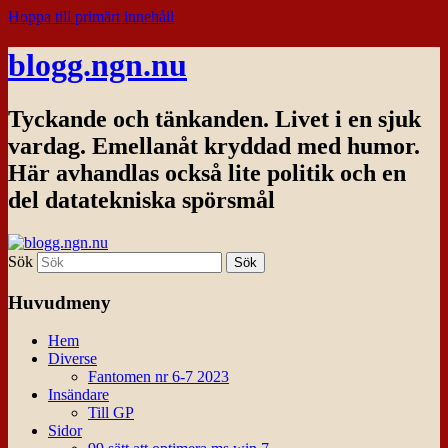
Hoppa till primärt innehåll
blogg.ngn.nu
Tyckande och tänkanden. Livet i en sjuk
vardag. Emellanåt kryddad med humor.
Här avhandlas också lite politik och en
del datatekniska spörsmål
Sök
Huvudmeny
Hem
Diverse
Fantomen nr 6-7 2023
Insändare
Till GP
Sidor