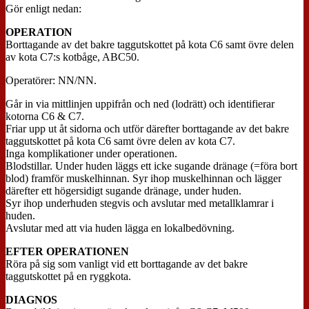
Gör enligt nedan:
OPERATION
Borttagande av det bakre taggutskottet på kota C6 samt övre delen
av kota C7:s kotbåge, ABC50.
Operatörer: NN/NN.
Går in via mittlinjen uppifrån och ned (lodrätt) och identifierar
kotorna C6 & C7.
Friar upp ut åt sidorna och utför därefter borttagande av det bakre
taggutskottet på kota C6 samt övre delen av kota C7.
Inga komplikationer under operationen.
Blodstillar. Under huden läggs ett icke sugande dränage (=föra bort
blod) framför muskelhinnan. Syr ihop muskelhinnan och lägger
därefter ett högersidigt sugande dränage, under huden.
Syr ihop underhuden stegvis och avslutar med metallklamrar i
huden.
Avslutar med att via huden lägga en lokalbedövning.
EFTER OPERATIONEN
Röra på sig som vanligt vid ett borttagande av det bakre
taggutskottet på en ryggkota.
DIAGNOS