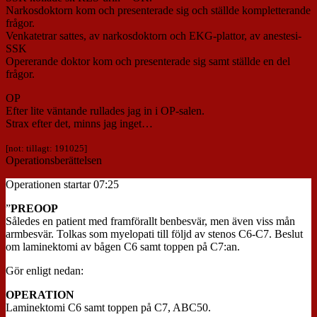
Narkosdoktorn kom och presenterade sig och ställde kompletterande
frågor.
Venkatetrar sattes, av narkosdoktorn och EKG-plattor, av anestesi-
SSK
Opererande doktor kom och presenterade sig samt ställde en del
frågor.
OP
Efter lite väntande rullades jag in i OP-salen.
Strax efter det, minns jag inget…
[not: tillagt: 191025]
Operationsberättelsen
Operationen startar 07:25
”
PREOOP
Således en patient med framförallt benbesvär, men även viss mån
armbesvär. Tolkas som myelopati till följd av stenos C6-C7. Beslut
om laminektomi av bågen C6 samt toppen på C7:an.
Gör enligt nedan:
OPERATION
Laminektomi C6 samt toppen på C7, ABC50.