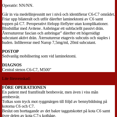
Operatör: NN/NN.
Går in via medellinjessnitt ner i nivå och identifierar C6-C7 området.
Friar upp bilateralt och utför därefter laminektomi av C6 samt
toppen på C7. Peroperativt förlopp förflyter utan komplikationer.
Blodstillar med Avitene. Anbringar ett subfaciellt passivt drän.
Återsuturerar fascian och anbringar” därefter ett högersidigt
subcutant aktivt drän. Återsuturerar etagevis subcutis och staples i
huden. Infiltererar med Narop 7,5mg/ml, 20ml subcutant.
POSTOP
Sedvanlig mobilisering som vid laminektomi.
DIAGNOS
Central stenos C6-C7, M500″
Lite försvenskad:
FÖRE OPERATIONEN
En patient med framförallt benbesvär, men även i viss mån
armbesvär.
Tolkas som tryck mot ryggmärgen till följd av bennybildning på
kotorna C6 och C7.
Beslut om borttagande av det bakre taggutskottet på kota C6 samt
övre delen av kota C7:s kotbåge.