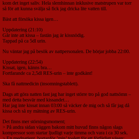
kom det inget saliv. Hela slemhinnan inklusive matstrupen var torr
så för att kunna svälja så fick jag dricka lite vatten till.
Bäst att försöka kissa igen…
Uppdatering (21:10)
Går inte att kissa – fastän jag är kissnödig.
Tappad på ca 5dl urin.
Nu väntar jag på besök av nattpersonalen. De börjar jobba 22:00.
Uppdatering (22:54)
Kissat, igen, känns bra…
Fortfarande ca 2,5dl RES-urin – inte godkänt!
Ska få nattmedicin (insomningstablett).
Dags att göra natten fast jag har inget större tro på god nattsömn –
med detta besvär med kissandet…
Har jag inte kissat innan 03:00 så väcker de mig och så får jag då
kissa och så ny mätning av RES-urin.
Det finns mer störningsmoment;
> På andra sidan väggen bakom mitt huvud finns någon slags
kompressor som startar ljudligt varje timma och vara i ca 30 sek.
> En medpatient, bortanför ’min’ toalett för ett förfärligt väsen: