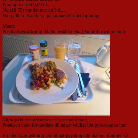
Före op var det 0,99 dl.
Nu (18:55) var det mer än 5 dl…
Här gäller det att kissa på, annars blir det tappning.
Maten
Positiv överraskning. Hade beställt detta (Pannbiff med potatis):
(klicka på bilden så visas den i något större format)
Potatisen hade förvandlats till något väldigt likt pytt-i-panna :me:
En liten överraskning var att när jag stoppade maten i munnen så