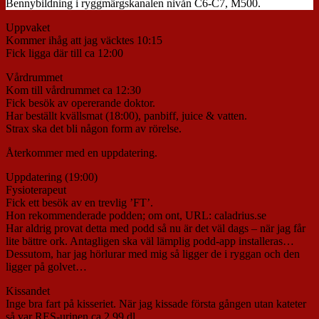
Bennybildning i ryggmärgskanalen nivån C6-C7, M500.
Uppvaket
Kommer ihåg att jag väcktes 10:15
Fick ligga där till ca 12:00
Vårdrummet
Kom till vårdrummet ca 12:30
Fick besök av opererande doktor.
Har beställt kvällsmat (18:00), panbiff, juice & vatten.
Strax ska det bli någon form av rörelse.
Återkommer med en uppdatering.
Uppdatering (19:00)
Fysioterapeut
Fick ett besök av en trevlig ’FT’.
Hon rekommenderade podden; om ont, URL: caladrius.se
Har aldrig provat detta med podd så nu är det väl dags – när jag får
lite bättre ork. Antagligen ska väl lämplig podd-app installeras…
Dessutom, har jag hörlurar med mig så ligger de i ryggan och den
ligger på golvet…
Kissandet
Inge bra fart på kisseriet. När jag kissade första gången utan kateter
så var RES-urinen ca 2,99 dl.