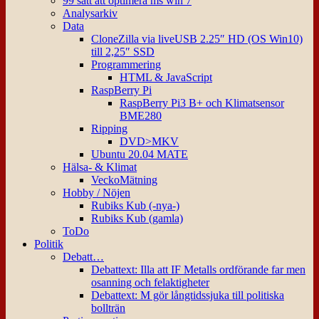
99 sätt att optimera ms win 7
Analysarkiv
Data
CloneZilla via liveUSB 2.25″ HD (OS Win10)
till 2,25″ SSD
Programmering
HTML & JavaScript
RaspBerry Pi
RaspBerry Pi3 B+ och Klimatsensor
BME280
Ripping
DVD>MKV
Ubuntu 20.04 MATE
Hälsa- & Klimat
VeckoMätning
Hobby / Nöjen
Rubiks Kub (-nya-)
Rubiks Kub (gamla)
ToDo
Politik
Debatt…
Debattext: Illa att IF Metalls ordförande far men
osanning och felaktigheter
Debattext: M gör långtidssjuka till politiska
bollträn