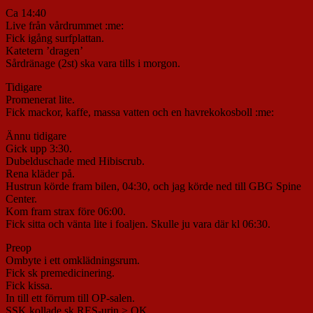
Ca 14:40
Live från vårdrummet :me:
Fick igång surfplattan.
Katetern ’dragen’
Sårdränage (2st) ska vara tills i morgon.
Tidigare
Promenerat lite.
Fick mackor, kaffe, massa vatten och en havrekokosboll :me:
Ännu tidigare
Gick upp 3:30.
Dubelduschade med Hibiscrub.
Rena kläder på.
Hustrun körde fram bilen, 04:30, och jag körde ned till GBG Spine
Center.
Kom fram strax före 06:00.
Fick sitta och vänta lite i foaljen. Skulle ju vara där kl 06:30.
Preop
Ombyte i ett omklädningsrum.
Fick sk premedicinering.
Fick kissa.
In till ett förrum till OP-salen.
SSK kollade sk RES-urin > OK.