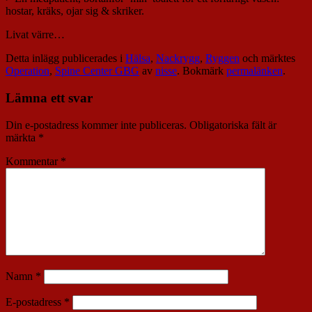
hostar, kräks, ojar sig & skriker.
Livat värre…
Detta inlägg publicerades i
Hälsa
,
Nackrygg
,
Ryggen
och märktes
Operation
,
Spine Center GBG
av
nisse
. Bokmärk
permalänken
.
Lämna ett svar
Din e-postadress kommer inte publiceras.
Obligatoriska fält är
märkta
*
Kommentar
*
Namn
*
E-postadress
*