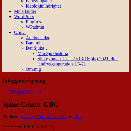
Partisympatier
Ideologitillhörighet
Mina Bilder
WordPress
PlugIn’s
WPadmin
Om…
Ädelmetaller
Bara min…
Det Sjuka…
Min Sjukhistoria
Sjukgymnastik fas 2 v13-16 (4v) 2021 efter
ländryggsoperation 1/3-21
Om mig
Inläggsnavigering
←
Föregående
Nästa
→
Spine Center GBG
Publicerat
onsdag 16 oktober 2019
av
nisse
[uppdaterad: 191018 & 191025]