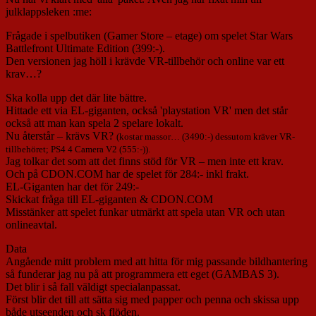
julklappsleken :me:
Frågade i spelbutiken (Gamer Store – etage) om spelet Star Wars
Battlefront Ultimate Edition (399:-).
Den versionen jag höll i krävde VR-tillbehör och online var ett
krav…?
Ska kolla upp det där lite bättre.
Hittade ett via EL-giganten, också 'playstation VR' men det står
också att man kan spela 2 spelare lokalt.
Nu återstår – krävs VR?
(kostar massor… (3490:-) dessutom kräver VR-
tillbehöret; PS4 4 Camera V2 (555:-)).
Jag tolkar det som att det finns stöd för VR – men inte ett krav.
Och på CDON.COM har de spelet för 284:- inkl frakt.
EL-Giganten har det för 249:-
Skickat fråga till EL-giganten & CDON.COM
Misstänker att spelet funkar utmärkt att spela utan VR och utan
onlineavtal.
Data
Angående mitt problem med att hitta för mig passande bildhantering
så funderar jag nu på att programmera ett eget (GAMBAS 3).
Det blir i så fall väldigt specialanpassat.
Först blir det till att sätta sig med papper och penna och skissa upp
både utseenden och sk flöden.