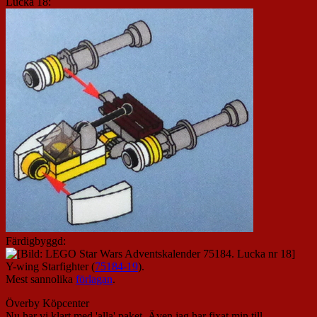
Lucka 18:
Färdigbyggd:
Y-wing Starfighter (
75184-19
).
Mest sannolika
förlagan
.
Överby Köpcenter
Nu har vi klart med 'alla' paket. Även jag har fixat min till