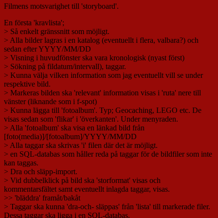
Filmens motsvarighet till 'storyboard'.
En första 'kravlista';
> Så enkelt gränssnitt som möjligt.
> Alla bilder lagras i en katalog (eventuellt i flera, valbara?) och
sedan efter YYYY/MM/DD
> Visning i huvudfönster ska vara kronologisk (nyast först)
> Sökning på fildatum/intervall), taggar.
> Kunna välja vilken information som jag eventuellt vill se under
respektive bild.
> Markeras bilden ska 'relevant' information visas i 'ruta' nere till
vänster (liknande som i f-spot)
> Kunna lägga till 'fotoalbum'. Typ; Geocaching, LEGO etc. De
visas sedan som 'flikar' i 'överkanten'. Under menyraden.
> Alla 'fotoalbum' ska visa en länkad bild från
[foto(media)]/[fotoalbum]/YYYY/MM/DD
> Alla taggar ska skrivas 'i' filen där det är möjligt.
> en SQL-databas som håller reda på taggar för de bildfiler som inte
kan taggas.
> Dra och släpp-import.
> Vid dubbelklick på bild ska 'storformat' visas och
kommentarsfältet samt eventuellt inlagda taggar, visas.
>> 'bläddra' framåt/bakåt
> Taggar ska kunna 'dra-och- släppas' från 'lista' till markerade filer.
Dessa taggar ska ligga i en SQL-databas.