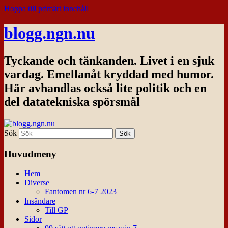
Hoppa till primärt innehåll
blogg.ngn.nu
Tyckande och tänkanden. Livet i en sjuk
vardag. Emellanåt kryddad med humor.
Här avhandlas också lite politik och en
del datatekniska spörsmål
Sök
Huvudmeny
Hem
Diverse
Fantomen nr 6-7 2023
Insändare
Till GP
Sidor