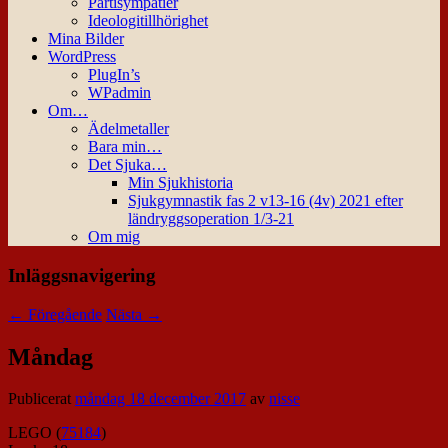
Partisympatier
Ideologitillhörighet
Mina Bilder
WordPress
PlugIn’s
WPadmin
Om…
Ädelmetaller
Bara min…
Det Sjuka…
Min Sjukhistoria
Sjukgymnastik fas 2 v13-16 (4v) 2021 efter
ländryggsoperation 1/3-21
Om mig
Inläggsnavigering
←
Föregående
Nästa
→
Måndag
Publicerat
måndag 18 december 2017
av
nisse
LEGO (
75184
)