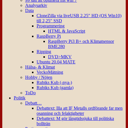
99 sätt att optimera ms win 7
Analysarkiv
Data
CloneZilla via liveUSB 2.25″ HD (OS Win10)
till 2,25″ SSD
Programmering
HTML & JavaScript
RaspBerry Pi
RaspBerry Pi3 B+ och Klimatsensor
BME280
Ripping
DVD>MKV
Ubuntu 20.04 MATE
Hälsa- & Klimat
VeckoMätning
Hobby / Nöjen
Rubiks Kub (-nya-)
Rubiks Kub (gamla)
ToDo
Politik
Debatt…
Debattext: Illa att IF Metalls ordförande far men
osanning och felaktigheter
Debattext: M gör långtidssjuka till politiska
bollträn