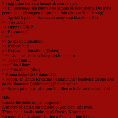
> Tagg-listan ska vara hierarkisk som i f-spot.
>> En undertagg ska kunna heta samma på flera ställen. Det löses
genom att undertaggen för prefixet från närmsta 'föräldertagg'.
> högerklick på bild ska visa en meny som bl.a. innehåller;
>> Visa EXIF
>> Öppna i GIMP
>> Exportera till …
>>> ?
>> Skapa nytt fotoalbum
>> Kopiera bild
>> Kopiera till fotoalbum (länken)…
>>> Lista med valbara (skapade) fotoalbum
>> Ta bort bild…
>>> Från Album
>>> Från Media (disk)
> Kunna ändra EXIF-datum/Tid
> 'koppla' en längre förklaring / beskrivning / berättelse till bild som
då får filnamnet: [bildfilnamn].[filändelse].txt
>> Sparas på samma plats som bildfilen och får samma datum/tid
Hälsa
Kanske lite bättre nu på morgonen?
Kan bero på att jag tog Stesolid & Zopiclon, igår kväll.
Tröttsamt att knalla omkring på Överby Köpcenter.
En paus på välsmakande buffén å Asian var inte fel :me: