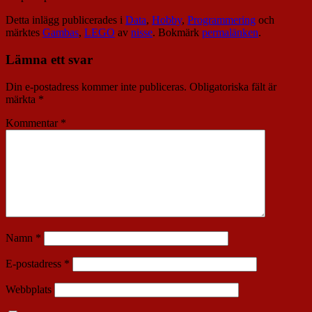
Detta inlägg publicerades i
Data
,
Hobby
,
Programmering
och
märktes
Gambas
,
LEGO
av
nisse
. Bokmärk
permalänken
.
Lämna ett svar
Din e-postadress kommer inte publiceras.
Obligatoriska fält är
märkta
*
Kommentar
*
Namn
*
E-postadress
*
Webbplats