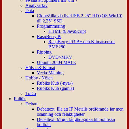
99 sätt att optimera ms win 7
Analysarkiv
Data
CloneZilla via liveUSB 2.25″ HD (OS Win10)
till 2,25″ SSD
Programmering
HTML & JavaScript
RaspBerry Pi
RaspBerry Pi3 B+ och Klimatsensor
BME280
Ripping
DVD>MKV
Ubuntu 20.04 MATE
Hälsa- & Klimat
VeckoMätning
Hobby / Nöjen
Rubiks Kub (-nya-)
Rubiks Kub (gamla)
ToDo
Politik
Debatt…
Debattext: Illa att IF Metalls ordförande far men
osanning och felaktigheter
Debattext: M gör långtidssjuka till politiska
bollträn