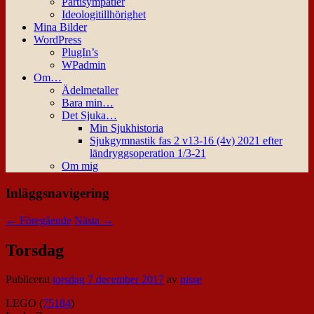
Partisympatier
Ideologitillhörighet
Mina Bilder
WordPress
PlugIn’s
WPadmin
Om…
Ädelmetaller
Bara min…
Det Sjuka…
Min Sjukhistoria
Sjukgymnastik fas 2 v13-16 (4v) 2021 efter
ländryggsoperation 1/3-21
Om mig
Inläggsnavigering
←
Föregående
Nästa
→
Torsdag
Publicerat
torsdag 7 december 2017
av
nisse
LEGO (
75184
)