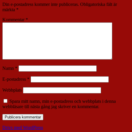
Din e-postadress kommer inte publiceras.
Obligatoriska fält är
märkta
*
Kommentar
*
Namn
*
E-postadress
*
Webbplats
Spara mitt namn, min e-postadress och webbplats i denna
webbläsare till nästa gång jag skriver en kommentar.
Drivs med WordPress