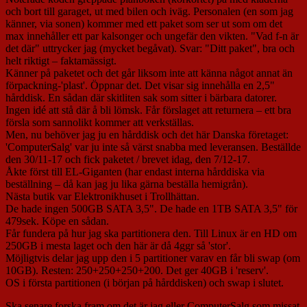
och bort till garaget, ut med bilen och iväg. Personalen (en som jag
känner, via sonen) kommer med ett paket som ser ut som om det
max innehåller ett par kalsonger och ungefär den vikten. "Vad f-n är
det där" uttrycker jag (mycket begåvat). Svar: "Ditt paket", bra och
helt riktigt – faktamässigt.
Känner på paketet och det går liksom inte att känna något annat än
förpackning-'plast'. Öppnar det. Det visar sig innehålla en 2,5"
hårddisk. En sådan där skitliten sak som sitter i bärbara datorer.
Ingen idé att stå där å bli lömsk. Får förslaget att returnera – ett bra
försla som sannolikt kommer att verkställas.
Men, nu behöver jag ju en hårddisk och det här Danska företaget:
'ComputerSalg' var ju inte så värst snabba med leveransen. Beställde
den 30/11-17 och fick paketet / brevet idag, den 7/12-17.
Åkte först till EL-Giganten (har endast interna hårddiska via
beställning – då kan jag ju lika gärna beställa hemigrån).
Nästa butik var Elektronikhuset i Trollhättan.
De hade ingen 500GB SATA 3,5". De hade en 1TB SATA 3,5" för
479sek. Köpe en sådan.
Får fundera på hur jag ska partitionera den. Till Linux är en HD om
250GB i mesta laget och den här är då 4ggr så 'stor'.
Möjligtvis delar jag upp den i 5 partitioner varav en får bli swap (om
10GB). Resten: 250+250+250+200. Det ger 40GB i 'reserv'.
OS i första partitionen (i början på hårddisken) och swap i slutet.
Ska senare forska fram om det är jag eller ComputerSalg som missat