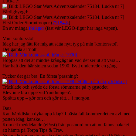
Lucka 7:
Färdigbyggd:
First Order Stormtrooper (
75184-8
).
En av många
förlagor
(fast vår LEGO-figur har inga vapen).
Min 'kontorsstol'
Idag har jag fått för mig att sätta nytt tyg på min 'kontorsstol'.
Det gamla är 'nött':
Hoppas att det är mindre krångligt än vad det ser ut att vara…
Har haft den här stolen sedan 1990. Bytt underrede en gång.
Tycker det går bra. En första 'passning':
Tråcklade och sydde de första sömmarna på ryggstödet.
Blev inte bra uppe vid 'rundningen'.
Sprätta upp – gör om och gör rätt… i morgon.
Data
Kan hårddisken dyka upp idag? I bästa fall kommer det en avi med
posten idag, kanske…
Kom ett meddelande (ePost) från postnord om att nu fanns paketet
att hämta på Torpa Tips & Trav.
Noterade koden greppade plånboken (körkortet) på med kläderna