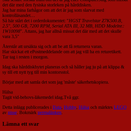
det där med den fysiska storleken på hårddisken.
Jag har mina farhågor om att det är jag som slarvat med
kontrolläsandet…
Så här stårt det i orderdokumentet: "
HGST Travelstar Z7K500.B,
2.5", 500 GB, 7200 RPM, Serial ATA III, 32 MB, HDD Modelnr.:
1W10098
". Attans, jag har alltså missat det där med att det skulle
vara 3,5"
Återstår att ursäkta sig och att be att få returnera varan.
Har skickat ett ePostmeddelande om att jag vill ha en returetikett.
Tar tag i resten i morgon.
Idag ska hårddiskbytet planeras och så håller jag ju på att klippa &
sy till ett nytt tyg till min kontorsstol.
Börjar med att samla det som jag 'måste' säkerhetskopiera.
Hälsa
Tagit vid-behovs-läkemedel idag.Två ggr.
Detta inlägg publicerades i
Data
,
Hobby
,
Hälsa
och märktes
LEGO
av
nisse
. Bokmärk
permalänken
.
Lämna ett svar