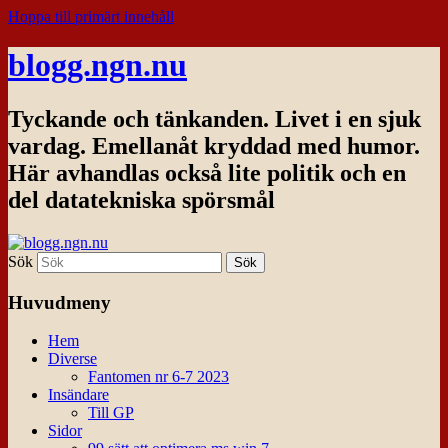
Hoppa till primärt innehåll
blogg.ngn.nu
Tyckande och tänkanden. Livet i en sjuk
vardag. Emellanåt kryddad med humor.
Här avhandlas också lite politik och en
del datatekniska spörsmål
Sök
Huvudmeny
Hem
Diverse
Fantomen nr 6-7 2023
Insändare
Till GP
Sidor