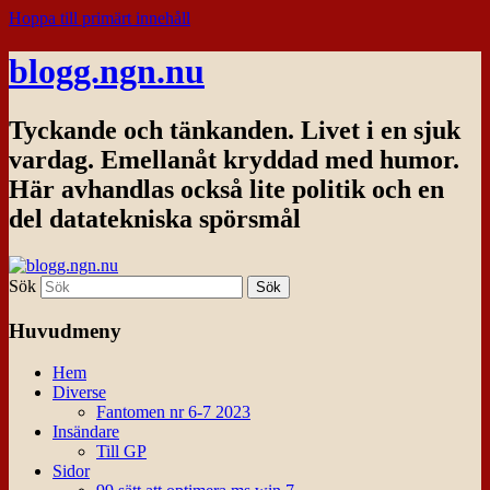
Hoppa till primärt innehåll
blogg.ngn.nu
Tyckande och tänkanden. Livet i en sjuk
vardag. Emellanåt kryddad med humor.
Här avhandlas också lite politik och en
del datatekniska spörsmål
Sök
Huvudmeny
Hem
Diverse
Fantomen nr 6-7 2023
Insändare
Till GP
Sidor