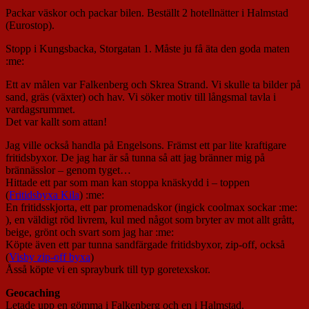
Packar väskor och packar bilen. Beställt 2 hotellnätter i Halmstad
(Eurostop).
Stopp i Kungsbacka, Storgatan 1. Måste ju få äta den goda maten
:me:
Ett av målen var Falkenberg och Skrea Strand. Vi skulle ta bilder på
sand, gräs (växter) och hav. Vi söker motiv till långsmal tavla i
vardagsrummet.
Det var kallt som attan!
Jag ville också handla på Engelsons. Främst ett par lite kraftigare
fritidsbyxor. De jag har är så tunna så att jag bränner mig på
brännässlor – genom tyget…
Hittade ett par som man kan stoppa knäskydd i – toppen
(
Fritidsbyxa Kila
) :me:
En fritidsskjorta, ett par promenadskor (ingick coolmax sockar :me:
), en väldigt röd livrem, kul med något som bryter av mot allt grått,
beige, grönt och svart som jag har :me:
Köpte även ett par tunna sandfärgade fritidsbyxor, zip-off, också
(
Visby zip-off byxa
)
Åsså köpte vi en sprayburk till typ goretexskor.
Geocaching
Letade upp en gömma i Falkenberg och en i Halmstad.