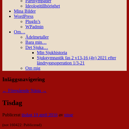
Partisympatier
Ideologitillhörighet
Mina Bilder
WordPress
PlugIn’s
WPadmin
Om…
Ädelmetaller
Bara min…
Det Sjuka…
Min Sjukhistoria
Sjukgymnastik fas 2 v13-16 (4v) 2021 efter
ländryggsoperation 1/3-21
Om mig
Inläggsnavigering
←
Föregående
Nästa
→
Tisdag
Publicerat
tisdag 19 april 2016
av
nisse
(not 160422: Publicerad)