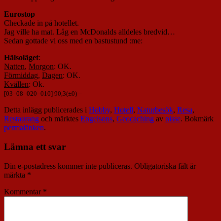
Eurostop
Checkade in på hotellet.
Jag ville ha mat. Låg en McDonalds alldeles bredvid…
Sedan gottade vi oss med en bastustund :me:
Hälsoläget
:
Natten
,
Morgon
: OK.
Förmiddag
,
Dagen
: OK.
Kvällen
: Ok.
[
03
–
08
–
020
–
010
] 90,3(±0) –
Detta inlägg publicerades i
Hobby
,
Hotell
,
Naturbesök
,
Resa
,
Restaurang
och märktes
Engelsons
,
Geocaching
av
nisse
. Bokmärk
permalänken
.
Lämna ett svar
Din e-postadress kommer inte publiceras.
Obligatoriska fält är
märkta
*
Kommentar
*