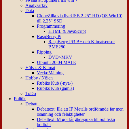
99 sätt att optimera ms win 7
Analysarkiv
Data
CloneZilla via liveUSB 2.25″ HD (OS Win10)
till 2,25″ SSD
Programmering
HTML & JavaScript
RaspBerry Pi
RaspBerry Pi3 B+ och Klimatsensor
BME280
Ripping
DVD>MKV
Ubuntu 20.04 MATE
Hälsa- & Klimat
VeckoMätning
Hobby / Nöjen
Rubiks Kub (-nya-)
Rubiks Kub (gamla)
ToDo
Politik
Debatt…
Debattext: Illa att IF Metalls ordförande far men
osanning och felaktigheter
Debattext: M gör långtidssjuka till politiska
bollträn