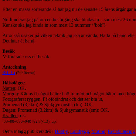
Efter en massa sorterande så har jag nu de senaste 15 årens årgånga
Nu funderar jag på om en hel årgång ska bindas in – som mest 26 numm
Kanske ska jag binda in som mest 13 nummer / 'bok'?
Är också osäker på vilken teknik jag ska använda; Häfta på band elle
Det lutar åt band.
Besök
M förärade oss ett besök.
Anteckning
8/1-16
(Publicerat)
Hälsoläget
:
Natten
: OK.
Morgon
: Känns ff något bättre i hö framfot och något bättre med hög
Fotograferat ryggen. Ff oförändrat och det ser bra ut.
Promenad (3,2km) & Sjukgymanstik (fm): OK.
Dagen
: Promenad (3,2km) & Sjukgymanstik (em): OK.
Kvällen
: ok.
[
03
–
08
–
080
–
040
] 82,8(-1,3) :up:
Detta inlägg publicerades i
Hobby
,
Ländrygg
,
Motion
,
Rehabilitering