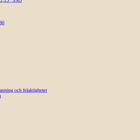
l 2,25″ SSD
80
sanning och felaktigheter
n