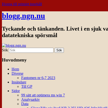
Hoppa till primärt innehåll
blogg.ngn.nu
Tyckande och tänkanden. Livet i en sjuk v
datatekniska spörsmål
Sök
Huvudmeny
Hem
Diverse
Fantomen nr 6-7 2023
Insändare
Till GP
Sidor
99 sätt att optimera ms win 7
Analysarkiv
Data