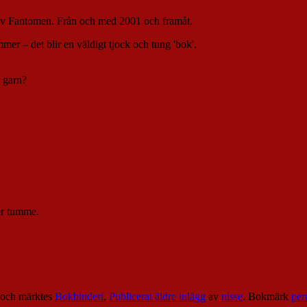
r av Fantomen. Från och med 2001 och framåt.
er – det blir en väldigt tjock och tung 'bok'.
r garn?
er tumme.
och märktes
Bokbinderi
,
Publicerat äldre inlägg
av
nisse
. Bokmärk
per