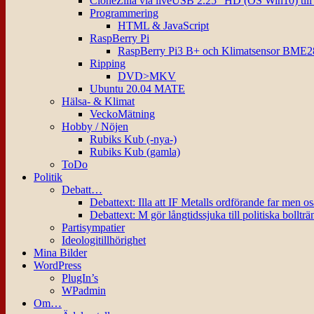
CloneZilla via liveUSB 2.25″ HD (OS Win10) til
Programmering
HTML & JavaScript
RaspBerry Pi
RaspBerry Pi3 B+ och Klimatsensor BME2
Ripping
DVD>MKV
Ubuntu 20.04 MATE
Hälsa- & Klimat
VeckoMätning
Hobby / Nöjen
Rubiks Kub (-nya-)
Rubiks Kub (gamla)
ToDo
Politik
Debatt…
Debattext: Illa att IF Metalls ordförande far men o
Debattext: M gör långtidssjuka till politiska bollträ
Partisympatier
Ideologitillhörighet
Mina Bilder
WordPress
PlugIn’s
WPadmin
Om…