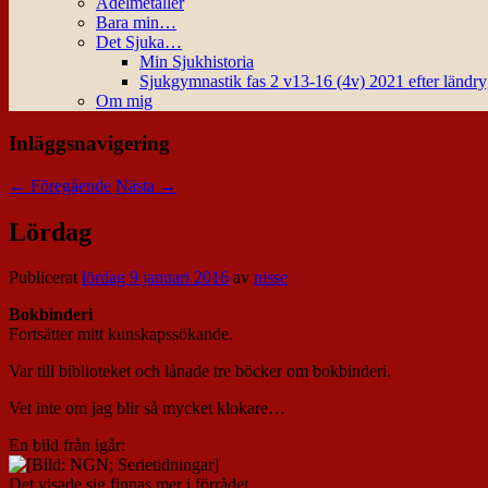
Ädelmetaller
Bara min…
Det Sjuka…
Min Sjukhistoria
Sjukgymnastik fas 2 v13-16 (4v) 2021 efter ländr
Om mig
Inläggsnavigering
←
Föregående
Nästa
→
Lördag
Publicerat
lördag 9 januari 2016
av
nisse
Bokbinderi
Fortsätter mitt kunskapssökande.
Var till biblioteket och lånade tre böcker om bokbinderi.
Vet inte om jag blir så mycket klokare…
En bild från igår:
Det visade sig finnas mer i förrådet…