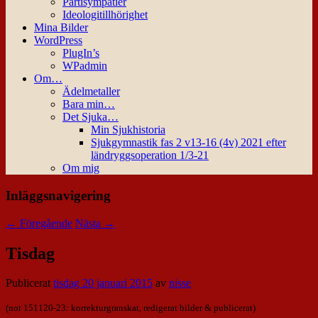
Partisympatier
Ideologitillhörighet
Mina Bilder
WordPress
PlugIn’s
WPadmin
Om…
Ädelmetaller
Bara min…
Det Sjuka…
Min Sjukhistoria
Sjukgymnastik fas 2 v13-16 (4v) 2021 efter
ländryggsoperation 1/3-21
Om mig
Inläggsnavigering
←
Föregående
Nästa
→
Tisdag
Publicerat
tisdag 20 januari 2015
av
nisse
(not 151120-23: korrekturgranskat, redigerat bilder
& publicerat)