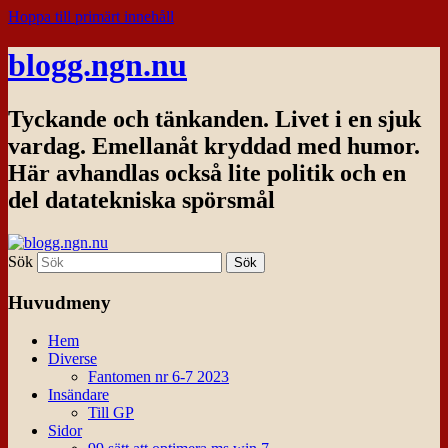
Hoppa till primärt innehåll
blogg.ngn.nu
Tyckande och tänkanden. Livet i en sjuk
vardag. Emellanåt kryddad med humor.
Här avhandlas också lite politik och en
del datatekniska spörsmål
Sök
Huvudmeny
Hem
Diverse
Fantomen nr 6-7 2023
Insändare
Till GP
Sidor