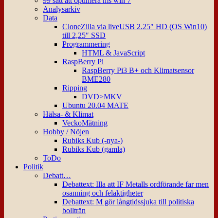
99 sätt att optimera ms win 7
Analysarkiv
Data
CloneZilla via liveUSB 2.25″ HD (OS Win10)
till 2,25″ SSD
Programmering
HTML & JavaScript
RaspBerry Pi
RaspBerry Pi3 B+ och Klimatsensor
BME280
Ripping
DVD>MKV
Ubuntu 20.04 MATE
Hälsa- & Klimat
VeckoMätning
Hobby / Nöjen
Rubiks Kub (-nya-)
Rubiks Kub (gamla)
ToDo
Politik
Debatt…
Debattext: Illa att IF Metalls ordförande far men
osanning och felaktigheter
Debattext: M gör långtidssjuka till politiska
bollträn