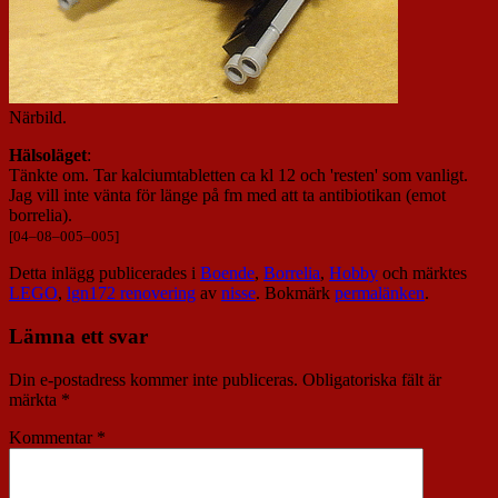
Närbild.
Hälsoläget
:
Tänkte om. Tar kalciumtabletten ca kl 12 och 'resten' som vanligt.
Jag vill inte vänta för länge på fm med att ta antibiotikan (emot
borrelia).
[
04
–
08
–
005
–
005
]
Detta inlägg publicerades i
Boende
,
Borrelia
,
Hobby
och märktes
LEGO
,
lgn172 renovering
av
nisse
. Bokmärk
permalänken
.
Lämna ett svar
Din e-postadress kommer inte publiceras.
Obligatoriska fält är
märkta
*
Kommentar
*