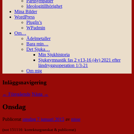
Partisympatier
Ideologitillhörighet
Mina Bilder
WordPress
PlugIn’s
WPadmin
Om…
Ädelmetaller
Bara min…
Det Sjuka…
Min Sjukhistoria
Sjukgymnastik fas 2 v13-16 (4v) 2021 efter
ländryggsoperation 1/3-21
Om mig
Inläggsnavigering
←
Föregående
Nästa
→
Onsdag
Publicerat
onsdag 7 januari 2015
av
nisse
(not 151116: korrekturgranskat & publicerat)