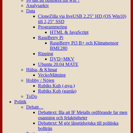
99 sätt att optimera ms win 7
Analysarkiv
Data
CloneZilla via liveUSB 2.25″ HD (OS Win10)
till 2,25″ SSD
Programmering
HTML & JavaScript
RaspBerry Pi
RaspBerry Pi3 B+ och Klimatsensor
BME280
Ripping
DVD>MKV
Ubuntu 20.04 MATE
Hälsa- & Klimat
VeckoMätning
Hobby / Nöjen
Rubiks Kub (-nya-)
Rubiks Kub (gamla)
ToDo
Politik
Debatt…
Debattext: Illa att IF Metalls ordförande far men
osanning och felaktigheter
Debattext: M gör långtidssjuka till politiska
bollträn