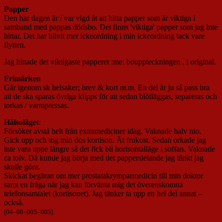
Papper
Den har dagen är / var vigd åt att hitta papper som är viktiga i
samband med pappas dödsbo. Det finns 'viktiga' papper som jag inte
hittar. Det har blivit mer ickeordning i min ickeordning tack vare
flytten.
Jag hittade det viktigaste papperet :me: bouppteckningen , i original.
Frimärken
Går igenom sk helsaker; brev & kort m.m. En del är ju så pass bra
att de ska sparas övriga klipps för att sedan blötläggas, separeras och
torkas / varmpressas.
Hälsoläget
:
Försöker avstå helt från extramediciner idag. Vaknade halv nio.
Gick upp och tog min dos kortison. Åt frukost. Sedan orkade jag
inte vara uppe längre så det fick bli horisontalläge i soffan. Vaknade
ca tolv. Då kunde jag börja med det pappersletande jag tänkt jag
skulle göra.
Skickat begäran om mer prostatakrymparmedicin till min doktor
samt en fråga när jag kan förvänta mig det överenskomna
telefonsamtalet (kortisonet). Jag tänker ta upp en hel del annat –
också.
[
04
–
08
–
005
–
005
]