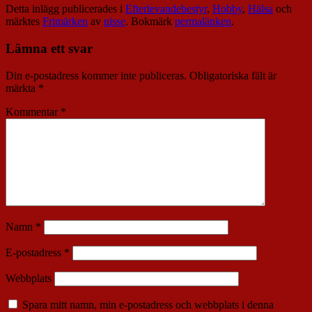
Detta inlägg publicerades i
Efterlevandebestyr
,
Hobby
,
Hälsa
och
märktes
Frimärken
av
nisse
. Bokmärk
permalänken
.
Lämna ett svar
Din e-postadress kommer inte publiceras.
Obligatoriska fält är
märkta
*
Kommentar
*
Namn
*
E-postadress
*
Webbplats
Spara mitt namn, min e-postadress och webbplats i denna