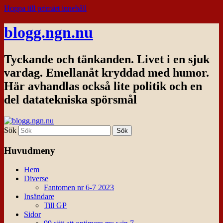
Hoppa till primärt innehåll
blogg.ngn.nu
Tyckande och tänkanden. Livet i en sjuk
vardag. Emellanåt kryddad med humor.
Här avhandlas också lite politik och en
del datatekniska spörsmål
Sök
Huvudmeny
Hem
Diverse
Fantomen nr 6-7 2023
Insändare
Till GP
Sidor