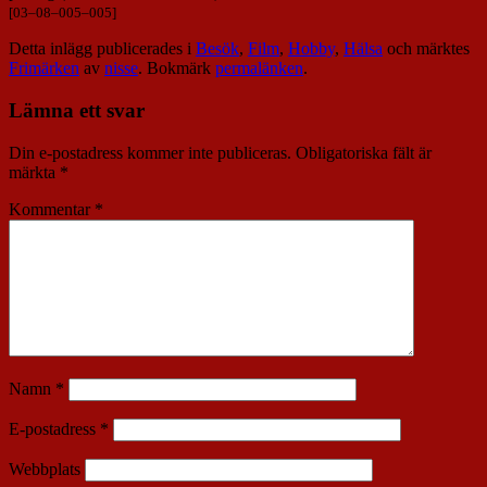
[
03
–
08
–
005
–
005
]
Detta inlägg publicerades i
Besök
,
Film
,
Hobby
,
Hälsa
och märktes
Frimärken
av
nisse
. Bokmärk
permalänken
.
Lämna ett svar
Din e-postadress kommer inte publiceras.
Obligatoriska fält är
märkta
*
Kommentar
*
Namn
*
E-postadress
*
Webbplats