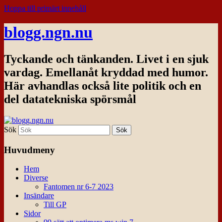
Hoppa till primärt innehåll
blogg.ngn.nu
Tyckande och tänkanden. Livet i en sjuk
vardag. Emellanåt kryddad med humor.
Här avhandlas också lite politik och en
del datatekniska spörsmål
Sök
Huvudmeny
Hem
Diverse
Fantomen nr 6-7 2023
Insändare
Till GP
Sidor