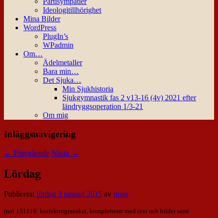
Partisympatier
Ideologitillhörighet
Mina Bilder
WordPress
PlugIn’s
WPadmin
Om…
Ädelmetaller
Bara min…
Det Sjuka…
Min Sjukhistoria
Sjukgymnastik fas 2 v13-16 (4v) 2021 efter
ländryggsoperation 1/3-21
Om mig
Inläggsnavigering
←
Föregående
Nästa
→
Lördag
Publicerat
lördag 3 januari 2015
av
nisse
(not 151116: korrekturgranskat, kompletterar med text och bilder samt