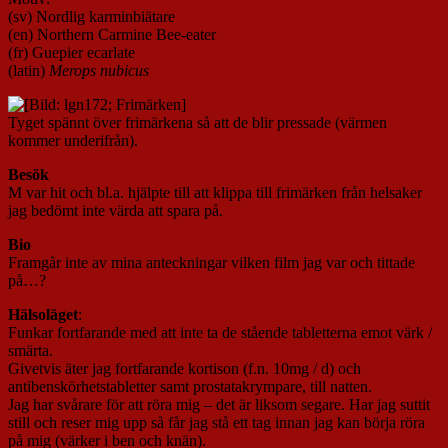
(sv) Nordlig karminbiätare
(en) Northern Carmine Bee-eater
(fr) Guepier ecarlate
(latin)
Merops nubicus
Tyget spännt över frimärkena så att de blir pressade (värmen
kommer underifrån).
Besök
M var hit och bl.a. hjälpte till att klippa till frimärken från helsaker
jag bedömt inte värda att spara på.
Bio
Framgår inte av mina anteckningar vilken film jag var och tittade
på…?
Hälsoläget
:
Funkar fortfarande med att inte ta de stående tabletterna emot värk /
smärta.
Givetvis äter jag fortfarande kortison (f.n. 10mg / d) och
antibenskörhetstabletter samt prostatakrympare, till natten.
Jag har svårare för att röra mig – det är liksom segare. Har jag suttit
still och reser mig upp så får jag stå ett tag innan jag kan börja röra
på mig (värker i ben och knän).