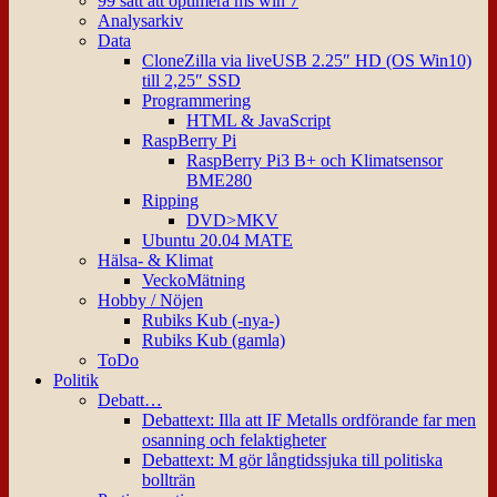
99 sätt att optimera ms win 7
Analysarkiv
Data
CloneZilla via liveUSB 2.25″ HD (OS Win10)
till 2,25″ SSD
Programmering
HTML & JavaScript
RaspBerry Pi
RaspBerry Pi3 B+ och Klimatsensor
BME280
Ripping
DVD>MKV
Ubuntu 20.04 MATE
Hälsa- & Klimat
VeckoMätning
Hobby / Nöjen
Rubiks Kub (-nya-)
Rubiks Kub (gamla)
ToDo
Politik
Debatt…
Debattext: Illa att IF Metalls ordförande far men
osanning och felaktigheter
Debattext: M gör långtidssjuka till politiska
bollträn