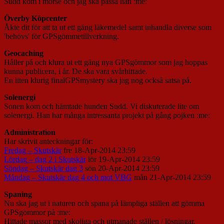
Sudd kom i morse och jag ska passa han :me:
Överby Köpcenter
Åkte dit för att ta ut ett gäng läkemedel samt inhandla diverse som
'behövs' för GPSgömmetillverkning.
Geocaching
Håller på och klura ut ett gäng nya GPSgömmor som jag hoppas
kunna publicera, i år. De ska vara svårhittade.
En liten klurig finalGPSmystery ska jag nog också satsa på.
Solenergi
Sonen kom och hämtade hunden Sudd. Vi diskuterade lite om
solenergi. Han har många intressanta projekt på gång pojken :me:
Administration
Har skrivit anteckningar för:
Fredag – Skutskär
fre 18-Apr-2014 23:59
Lördag – dag 2 i Skutskär
lör 19-Apr-2014 23:59
Söndag – Skutskär dag 3
sön 20-Apr-2014 23:59
Måndag – Skutskär dag 4 och mot VBG
mån 21-Apr-2014 23:59
Spaning
Nu ska jag ut i naturen och spana på lämpliga ställen att gömma
GPSgömmor på :me:
Hittade massor med skojiga och utmanade ställen / lösningar.