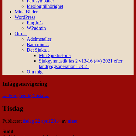
Partisympatier
Ideologitillhörighet
Mina Bilder
WordPress
PlugIn’s
WPadmin
Om…
Ädelmetaller
Bara min…
Det Sjuka…
Min Sjukhistoria
Sjukgymnastik fas 2 v13-16 (4v) 2021 efter
ländryggsoperation 1/3-21
Om mig
Inläggsnavigering
←
Föregående
Nästa
→
Tisdag
Publicerat
tisdag 22 april 2014
av
nisse
Sudd