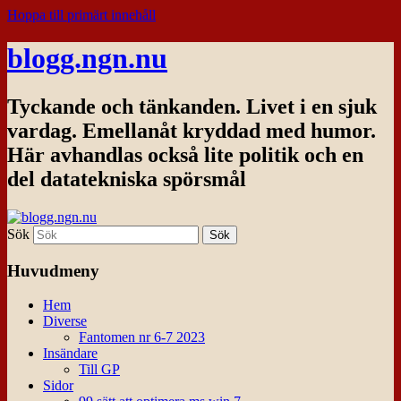
Hoppa till primärt innehåll
blogg.ngn.nu
Tyckande och tänkanden. Livet i en sjuk
vardag. Emellanåt kryddad med humor.
Här avhandlas också lite politik och en
del datatekniska spörsmål
Sök
Huvudmeny
Hem
Diverse
Fantomen nr 6-7 2023
Insändare
Till GP
Sidor