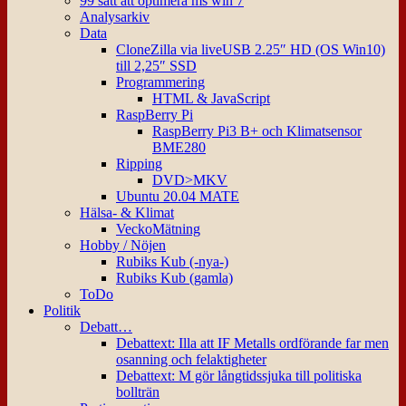
99 sätt att optimera ms win 7
Analysarkiv
Data
CloneZilla via liveUSB 2.25″ HD (OS Win10)
till 2,25″ SSD
Programmering
HTML & JavaScript
RaspBerry Pi
RaspBerry Pi3 B+ och Klimatsensor
BME280
Ripping
DVD>MKV
Ubuntu 20.04 MATE
Hälsa- & Klimat
VeckoMätning
Hobby / Nöjen
Rubiks Kub (-nya-)
Rubiks Kub (gamla)
ToDo
Politik
Debatt…
Debattext: Illa att IF Metalls ordförande far men
osanning och felaktigheter
Debattext: M gör långtidssjuka till politiska
bollträn