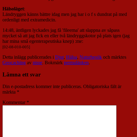
Hälsoläget
:
Ländryggen känns bättre idag men jag har i o f s dundrat på med
ordenligt med extramedicin.
14:48, äntligen lyckades jag få 'fileerna' att slappna av såpass
mycket så att jag fick en eller två ländryggskotor på plats igen (jag
har mina små egenterapeutiska knep) :me:
[02-08-010-005]
Detta inlägg publicerades i
Djur
,
Hälsa
,
Naturbesök
och märktes
Geocaching
av
nisse
. Bokmärk
permalänken
.
Lämna ett svar
Din e-postadress kommer inte publiceras.
Obligatoriska fält är
märkta
*
Kommentar
*