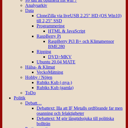
99 sätt att optimera ms win 7
Analysarkiv
Data
CloneZilla via liveUSB 2.25″ HD (OS Win10)
till 2,25″ SSD
Programmering
HTML & JavaScript
RaspBerry Pi
RaspBerry Pi3 B+ och Klimatsensor
BME280
Ripping
DVD>MKV
Ubuntu 20.04 MATE
Hälsa- & Klimat
VeckoMätning
Hobby / Nöjen
Rubiks Kub (-nya-)
Rubiks Kub (gamla)
ToDo
Politik
Debatt…
Debattext: Illa att IF Metalls ordförande far men
osanning och felaktigheter
Debattext: M gör långtidssjuka till politiska
bollträn