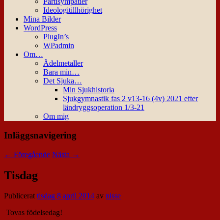
Partisympatier
Ideologitillhörighet
Mina Bilder
WordPress
PlugIn’s
WPadmin
Om…
Ädelmetaller
Bara min…
Det Sjuka…
Min Sjukhistoria
Sjukgymnastik fas 2 v13-16 (4v) 2021 efter
ländryggsoperation 1/3-21
Om mig
Inläggsnavigering
←
Föregående
Nästa
→
Tisdag
Publicerat
tisdag 8 april 2014
av
nisse
Tovas födelsedag!