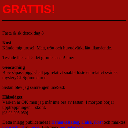
GRATTIS!
Fasta & sk detox dag 8
Kost
Kände mig urusel. Matt, trött och huvudvärk, lätt illamående.
Testade lite salt > det gjorde susen! :me:
Geocaching
Blev såpass pigg så att jag relativt snabbt löste en relativt svår sk
mysteryGPSgömma :me:
Sedan blev jag sämre igen :meSad:
Hälsoläget
:
Värken är OK men jag mår inte bra av fastan. I morgon börjar
upptrappningen – skönt.
[03-08-005-050]
Detta inlägg publicerades i
Bemärkelsedag
,
Hälsa
,
Kost
och märktes
Geocaching
av
nisse
. Bokmärk
permalänken
.