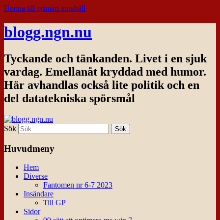
Hoppa till primärt innehåll
blogg.ngn.nu
Tyckande och tänkanden. Livet i en sjuk
vardag. Emellanåt kryddad med humor.
Här avhandlas också lite politik och en
del datatekniska spörsmål
Sök
Huvudmeny
Hem
Diverse
Fantomen nr 6-7 2023
Insändare
Till GP
Sidor