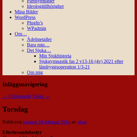
Partisympatier
Ideologitillhörighet
Mina Bilder
WordPress
PlugIn’s
WPadmin
Om…
Ädelmetaller
Bara min…
Det Sjuka…
Min Sjukhistoria
Sjukgymnastik fas 2 v13-16 (4v) 2021 efter
ländryggsoperation 1/3-21
Om mig
Inläggsnavigering
←
Föregående
Nästa
→
Torsdag
Publicerat
torsdag 20 februari 2014
av
nisse
Efterlevandebestyr