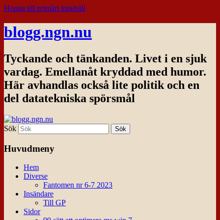
Hoppa till primärt innehåll
blogg.ngn.nu
Tyckande och tänkanden. Livet i en sjuk
vardag. Emellanåt kryddad med humor.
Här avhandlas också lite politik och en
del datatekniska spörsmål
Sök
Huvudmeny
Hem
Diverse
Fantomen nr 6-7 2023
Insändare
Till GP
Sidor