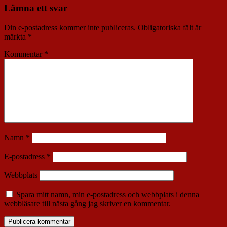
Lämna ett svar
Din e-postadress kommer inte publiceras.
Obligatoriska fält är
märkta
*
Kommentar
*
Namn
*
E-postadress
*
Webbplats
Spara mitt namn, min e-postadress och webbplats i denna
webbläsare till nästa gång jag skriver en kommentar.