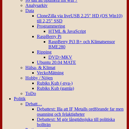
99 sätt att optimera ms win 7
Analysarkiv
Data
CloneZilla via liveUSB 2.25″ HD (OS Win10)
till 2,25″ SSD
Programmering
HTML & JavaScript
RaspBerry Pi
RaspBerry Pi3 B+ och Klimatsensor
BME280
Ripping
DVD>MKV
Ubuntu 20.04 MATE
Hälsa- & Klimat
VeckoMätning
Hobby / Nöjen
Rubiks Kub (-nya-)
Rubiks Kub (gamla)
ToDo
Politik
Debatt…
Debattext: Illa att IF Metalls ordförande far men
osanning och felaktigheter
Debattext: M gör långtidssjuka till politiska
bollträn