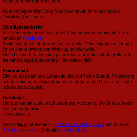
Skannar bilder från fotoalbum.
Kom ett papper från Coop MedMera om att det fanns 0,00 kr i
återbäring för Januari.
Myndighetstokerier
Fick kännedom om ett beslut FK fattat gentemot en bekant. Skrev
om det på
FaceBook
.
Beslutsfattaren hade formulerat sig så här: "
Den sökande är för sjuk
för att kunna arbeta men frisk nog att söka jobb
.
"
Detta besked fick personen på ansökan om sjukersättning (eller om
det var förlängd sjukpenning – lite osäker där?).
Prommenad
Blev en idag med :me: Lämnade bilen till Volvo Brandt, Vänersborg
och gick sedan, med stavarna, min vanliga runda. Det var bra segt i
lederna men det gick.
Hälsoläget
:
Har inte kunnat sänka medicineringen ytterligare. Det är mest höger
knä som begränsar.
[04-08-005-005]
Detta inlägg publicerades i
Efterlevandebestyr
,
Hälsa
och märktes
Promenad
av
nisse
. Bokmärk
permalänken
.