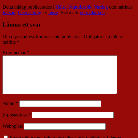
Detta inlägg publicerades i
Hälsa
,
Naturbesök
,
Vardag
och märktes
Farsan
,
Geocaching
av
nisse
. Bokmärk
permalänken
.
Lämna ett svar
Din e-postadress kommer inte publiceras.
Obligatoriska fält är
märkta
*
Kommentar
*
Namn
*
E-postadress
*
Webbplats
Spara mitt namn, min e-postadress och webbplats i denna