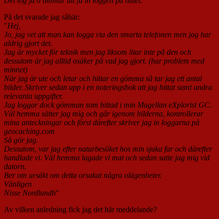
Det tog ju 6 timmar att få in loggen på nätet.
"
På det svarade jag såhär:
"
Hej,
Jo, jag vet att man kan logga via den smarta telefonen men jag har
aldrig gjort det.
Jag är mycket för teknik men jag liksom litar inte på den och
dessutom är jag alltid osäker på vad jag gjort. (har problem med
minnet)
När jag är ute och letar och hittar en gömma så tar jag ett antal
bilder. Skriver sedan upp i en noteringsbok att jag hittat samt andra
relevanta uppgifter.
Jag loggar dock gömman som hittad i min Magellan eXplorist GC.
Väl hemma sätter jag mig och går igenom bilderna, kontrollerar
mina anteckningar och först därefter skriver jag in loggarna på
geocaching.com
Så gör jag.
Dessutom, var jag efter naturbesöket hos min sjuka far och därefter
handlade vi. Väl hemma lagade vi mat och sedan satte jag mig vid
datorn.
Ber om ursäkt om detta orsakat några olägenheter.
Vänligen
Nisse Nordlundh
"
Av vilken anledning fick jag det här meddelande?