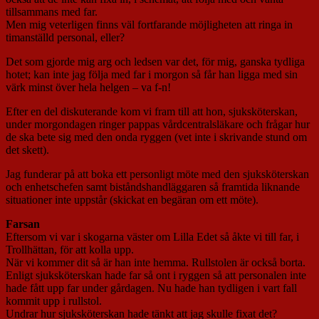
tillsammans med far.
Men mig veterligen finns väl fortfarande möjligheten att ringa in
timanställd personal, eller?
Det som gjorde mig arg och ledsen var det, för mig, ganska tydliga
hotet; kan inte jag följa med far i morgon så får han ligga med sin
värk minst över hela helgen – va f-n!
Efter en del diskuterande kom vi fram till att hon, sjuksköterskan,
under morgondagen ringer pappas vårdcentralsläkare och frågar hur
de ska bete sig med den onda ryggen (vet inte i skrivande stund om
det skett).
Jag funderar på att boka ett personligt möte med den sjuksköterskan
och enhetschefen samt biståndshandläggaren så framtida liknande
situationer inte uppstår (skickat en begäran om ett möte).
Farsan
Eftersom vi var i skogarna väster om Lilla Edet så åkte vi till far, i
Trollhättan, för att kolla upp.
När vi kommer dit så är han inte hemma. Rullstolen är också borta.
Enligt sjuksköterskan hade far så ont i ryggen så att personalen inte
hade fått upp far under gårdagen. Nu hade han tydligen i vart fall
kommit upp i rullstol.
Undrar hur sjuksköterskan hade tänkt att jag skulle fixat det?