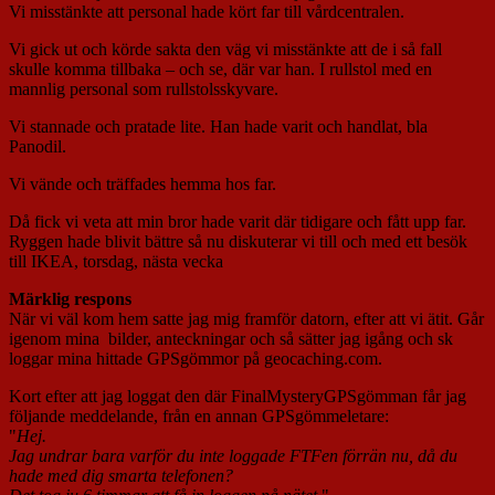
Vi misstänkte att personal hade kört far till vårdcentralen.
Vi gick ut och körde sakta den väg vi misstänkte att de i så fall
skulle komma tillbaka – och se, där var han. I rullstol med en
mannlig personal som rullstolsskyvare.
Vi stannade och pratade lite. Han hade varit och handlat, bla
Panodil.
Vi vände och träffades hemma hos far.
Då fick vi veta att min bror hade varit där tidigare och fått upp far.
Ryggen hade blivit bättre så nu diskuterar vi till och med ett besök
till IKEA, torsdag, nästa vecka
Märklig respons
När vi väl kom hem satte jag mig framför datorn, efter att vi ätit. Går
igenom mina bilder, anteckningar och så sätter jag igång och sk
loggar mina hittade GPSgömmor på geocaching.com.
Kort efter att jag loggat den där FinalMysteryGPSgömman får jag
följande meddelande, från en annan GPSgömmeletare:
"
Hej.
Jag undrar bara varför du inte loggade FTFen förrän nu, då du
hade med dig smarta telefonen?