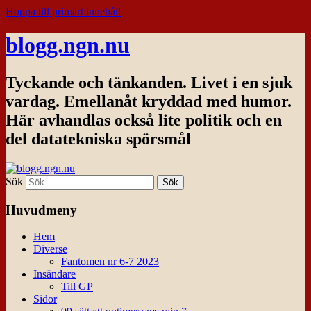
Hoppa till primärt innehåll
blogg.ngn.nu
Tyckande och tänkanden. Livet i en sjuk
vardag. Emellanåt kryddad med humor.
Här avhandlas också lite politik och en
del datatekniska spörsmål
Sök
Huvudmeny
Hem
Diverse
Fantomen nr 6-7 2023
Insändare
Till GP
Sidor