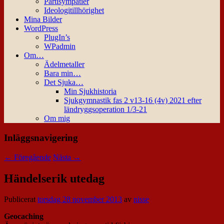
Partisympatier
Ideologitillhörighet
Mina Bilder
WordPress
PlugIn’s
WPadmin
Om…
Ädelmetaller
Bara min…
Det Sjuka…
Min Sjukhistoria
Sjukgymnastik fas 2 v13-16 (4v) 2021 efter
ländryggsoperation 1/3-21
Om mig
Inläggsnavigering
←
Föregående
Nästa
→
Händelserik utedag
Publicerat
torsdag 28 november 2013
av
nisse
Geocaching