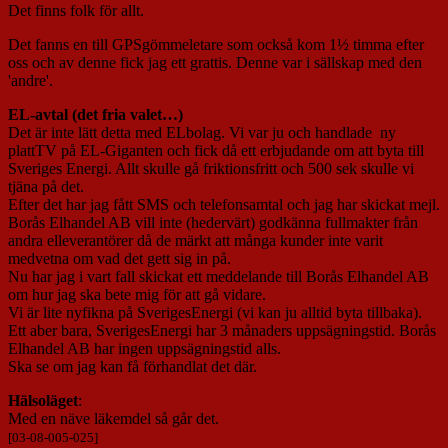
Det finns folk för allt.
Det fanns en till GPSgömmeletare som också kom 1½ timma efter
oss och av denne fick jag ett grattis. Denne var i sällskap med den
'andre'.
EL-avtal (det fria valet…)
Det är inte lätt detta med ELbolag. Vi var ju och handlade ny
plattTV på EL-Giganten och fick då ett erbjudande om att byta till
Sveriges Energi. Allt skulle gå friktionsfritt och 500 sek skulle vi
tjäna på det.
Efter det har jag fått SMS och telefonsamtal och jag har skickat mejl.
Borås Elhandel AB vill inte (hedervärt) godkänna fullmakter från
andra elleverantörer då de märkt att många kunder inte varit
medvetna om vad det gett sig in på.
Nu har jag i vart fall skickat ett meddelande till Borås Elhandel AB
om hur jag ska bete mig för att gå vidare.
Vi är lite nyfikna på SverigesEnergi (vi kan ju alltid byta tillbaka).
Ett aber bara, SverigesEnergi har 3 månaders uppsägningstid. Borås
Elhandel AB har ingen uppsägningstid alls.
Ska se om jag kan få förhandlat det där.
Hälsoläget
:
Med en näve läkemdel så går det.
[03-08-005-025]