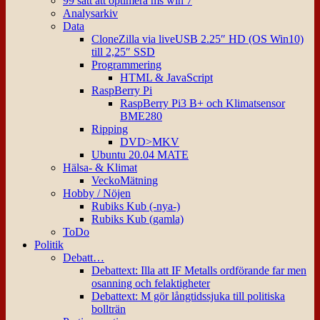
99 sätt att optimera ms win 7
Analysarkiv
Data
CloneZilla via liveUSB 2.25″ HD (OS Win10)
till 2,25″ SSD
Programmering
HTML & JavaScript
RaspBerry Pi
RaspBerry Pi3 B+ och Klimatsensor
BME280
Ripping
DVD>MKV
Ubuntu 20.04 MATE
Hälsa- & Klimat
VeckoMätning
Hobby / Nöjen
Rubiks Kub (-nya-)
Rubiks Kub (gamla)
ToDo
Politik
Debatt…
Debattext: Illa att IF Metalls ordförande far men
osanning och felaktigheter
Debattext: M gör långtidssjuka till politiska
bollträn