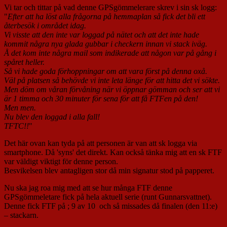
Vi tar och tittar på vad denne GPSgömmelerare skrev i sin sk logg:
"
Efter att ha löst alla frågorna på hemmaplan så fick det bli ett
återbesök i området idag.
Vi visste att den inte var loggad på nätet och att det inte hade
kommit några nya glada gubbar i checkern innan vi stack iväg.
Å det kom inte några mail som indikerade att någon var på gång i
spåret heller.
Så vi hade goda förhoppningar om att vara först på denna oxå.
Väl på platsen så behövde vi inte leta länge för att hitta det vi sökte.
Men döm om våran förvåning när vi öppnar gömman och ser att vi
är 1 timma och 30 minuter för sena för att få FTFen på den!
Men men.
Nu blev den loggad i alla fall!
TFTC!!
"
Det här ovan kan tyda på att personen är van att sk logga via
smartphone. Då 'syns' det direkt. Kan också tänka mig att en sk FTF
var väldigt viktigt för denne person.
Besvikelsen blev antagligen stor då min signatur stod på papperet.
Nu ska jag roa mig med att se hur många FTF denne
GPSgömmeletare fick på hela aktuell serie (runt Gunnarsvattnet).
Denne fick FTF på ; 9 av 10 och så missades då finalen (den 11:e)
– stackarn.