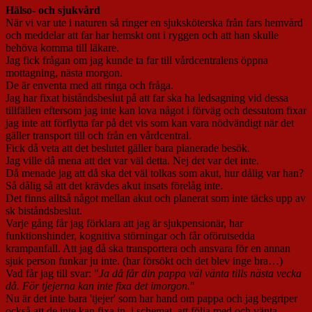
Hälso- och sjukvård
När vi var ute i naturen så ringer en sjuksköterska från fars hemvård
och meddelar att far har hemskt ont i ryggen och att han skulle
behöva komma till läkare.
Jag fick frågan om jag kunde ta far till vårdcentralens öppna
mottagning, nästa morgon.
De är enventa med att ringa och fråga.
Jag har fixat biståndsbeslut på att far ska ha ledsagning vid dessa
tillfällen eftersom jag inte kan lova något i förväg och dessutom fixar
jag inte att förflytta far på det vis som kan vara nödvändigt när det
gäller transport till och från en vårdcentral.
Fick då veta att det beslutet gäller bara planerade besök.
Jag ville då mena att det var väl detta. Nej det var det inte.
Då menade jag att då ska det väl tolkas som akut, hur dålig var han?
Så dålig så att det krävdes akut insats förelåg inte.
Det finns alltså något mellan akut och planerat som inte täcks upp av
sk biståndsbeslut.
Varje gång får jag förklara att jag är sjukpensionär, har
funktionshinder, kognitiva störningar och får oförutsedda
krampanfall. Att jag då ska transportera och ansvara för en annan
sjuk person funkar ju inte. (har försökt och det blev inge bra…)
Vad får jag till svar: "
Ja då får din pappa väl vänta tills nästa vecka
då. För tjejerna kan inte fixa det imorgon.
"
Nu är det inte bara 'tjejer' som har hand om pappa och jag begriper
också att de inte kan fixa in, i schemat, att följa med och vänta