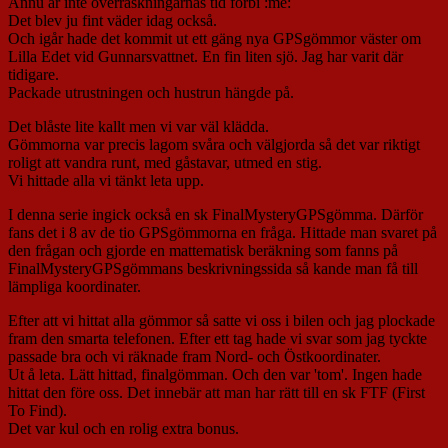
Ännu är inte överraskningarnas tid förbi :me:
Det blev ju fint väder idag också.
Och igår hade det kommit ut ett gäng nya GPSgömmor väster om
Lilla Edet vid Gunnarsvattnet. En fin liten sjö. Jag har varit där
tidigare.
Packade utrustningen och hustrun hängde på.
Det blåste lite kallt men vi var väl klädda.
Gömmorna var precis lagom svåra och välgjorda så det var riktigt
roligt att vandra runt, med gåstavar, utmed en stig.
Vi hittade alla vi tänkt leta upp.
I denna serie ingick också en sk FinalMysteryGPSgömma. Därför
fans det i 8 av de tio GPSgömmorna en fråga. Hittade man svaret på
den frågan och gjorde en mattematisk beräkning som fanns på
FinalMysteryGPSgömmans beskrivningssida så kande man få till
lämpliga koordinater.
Efter att vi hittat alla gömmor så satte vi oss i bilen och jag plockade
fram den smarta telefonen. Efter ett tag hade vi svar som jag tyckte
passade bra och vi räknade fram Nord- och Östkoordinater.
Ut å leta. Lätt hittad, finalgömman. Och den var 'tom'. Ingen hade
hittat den före oss. Det innebär att man har rätt till en sk FTF (First
To Find).
Det var kul och en rolig extra bonus.