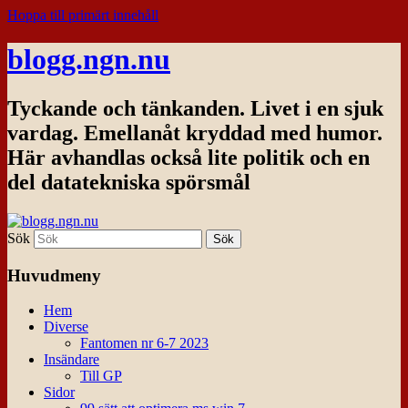
Hoppa till primärt innehåll
blogg.ngn.nu
Tyckande och tänkanden. Livet i en sjuk
vardag. Emellanåt kryddad med humor.
Här avhandlas också lite politik och en
del datatekniska spörsmål
Sök
Huvudmeny
Hem
Diverse
Fantomen nr 6-7 2023
Insändare
Till GP
Sidor