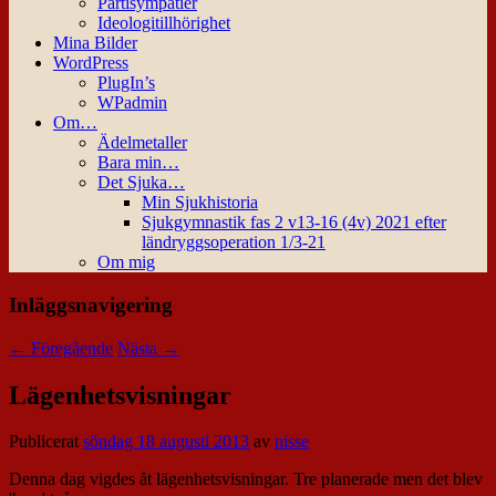
Partisympatier
Ideologitillhörighet
Mina Bilder
WordPress
PlugIn’s
WPadmin
Om…
Ädelmetaller
Bara min…
Det Sjuka…
Min Sjukhistoria
Sjukgymnastik fas 2 v13-16 (4v) 2021 efter
ländryggsoperation 1/3-21
Om mig
Inläggsnavigering
←
Föregående
Nästa
→
Lägenhetsvisningar
Publicerat
söndag 18 augusti 2013
av
nisse
Denna dag vigdes åt lägenhetsvisningar. Tre planerade men det blev