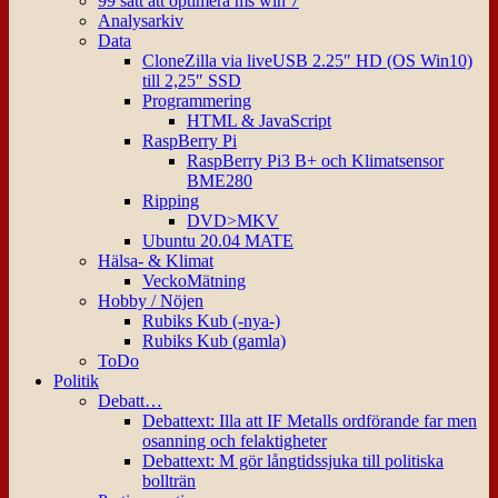
99 sätt att optimera ms win 7
Analysarkiv
Data
CloneZilla via liveUSB 2.25″ HD (OS Win10)
till 2,25″ SSD
Programmering
HTML & JavaScript
RaspBerry Pi
RaspBerry Pi3 B+ och Klimatsensor
BME280
Ripping
DVD>MKV
Ubuntu 20.04 MATE
Hälsa- & Klimat
VeckoMätning
Hobby / Nöjen
Rubiks Kub (-nya-)
Rubiks Kub (gamla)
ToDo
Politik
Debatt…
Debattext: Illa att IF Metalls ordförande far men
osanning och felaktigheter
Debattext: M gör långtidssjuka till politiska
bollträn