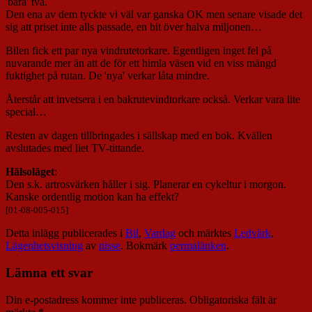
'bara' två.
Den ena av dem tyckte vi väl var ganska OK men senare visade det
sig att priset inte alls passade, en bit över halva miljonen…
Bilen fick ett par nya vindrutetorkare. Egentligen inget fel på
nuvarande mer än att de för ett himla väsen vid en viss mängd
fuktighet på rutan. De 'nya' verkar låta mindre.
Återstår att invetsera i en bakrutevindtorkare också. Verkar vara lite
special…
Resten av dagen tillbringades i sällskap med en bok. Kvällen
avslutades med liet TV-tittande.
Hälsoläget
:
Den s.k. artrosvärken håller i sig. Planerar en cykeltur i morgon.
Kanske ordentlig motion kan ha effekt?
[01-08-005-015]
Detta inlägg publicerades i
Bil
,
Vardag
och märktes
Ledvärk
,
Lägenhetsvisning
av
nisse
. Bokmärk
permalänken
.
Lämna ett svar
Din e-postadress kommer inte publiceras.
Obligatoriska fält är