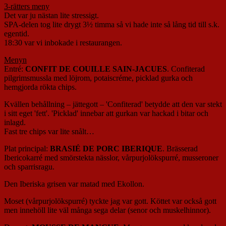
3-rätters meny
Det var ju nästan lite stressigt.
SPA-delen tog lite drygt 3½ timma så vi hade inte så lång tid till s.k.
egentid.
18:30 var vi inbokade i restaurangen.
Menyn
Entré:
CONFIT DE COUILLE SAIN-JACUES
. Confiterad
pilgrimsmussla med löjrom, potaiscréme, picklad gurka och
hemgjorda rökta chips.
Kvällen behållning – jättegott – 'Confiterad' betydde att den var stekt
i sitt eget 'fett'. 'Picklad' innebar att gurkan var hackad i bitar och
inlagd.
Fast tre chips var lite snålt…
Plat principal:
BRASIÉ DE PORC IBERIQUE
. Brässerad
Ibericokarré med smörstekta nässlor, vårpurjolökspurré, musseroner
och sparrisragu.
Den Iberiska grisen var matad med Ekollon.
Moset (vårpurjolökspurré) tyckte jag var gott. Köttet var också gott
men innehöll lite väl många sega delar (senor och muskelhinnor).