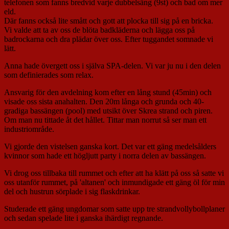
telefonen som fanns bredvid varje dubbelsäng (9st) och bad om mer
eld.
Där fanns också lite smått och gott att plocka till sig på en bricka.
Vi valde att ta av oss de blöta badkläderna och lägga oss på
badrockarna och dra plädar över oss. Efter tuggandet somnade vi
lätt.
Anna hade övergett oss i själva SPA-delen. Vi var ju nu i den delen
som definierades som relax.
Ansvarig för den avdelning kom efter en lång stund (45min) och
visade oss sista anahalten. Den 20m långa och grunda och 40-
gradiga bassängen (pool) med utsikt över Skrea strand och piren.
Om man nu tittade åt det hållet. Tittar man norrut så ser man ett
industriområde.
Vi gjorde den vistelsen ganska kort. Det var ett gäng medelsålders
kvinnor som hade ett högljutt party i norra delen av bassängen.
Vi drog oss tillbaka till rummet och efter att ha klätt på oss så satte vi
oss utanför rummet, på 'altanen' och inmundigade ett gäng öl för min
del och hustrun sörplade i sig flaskdrinkar.
Studerade ett gäng ungdomar som satte upp tre strandvollybollplaner
och sedan spelade lite i ganska ihärdigt regnande.