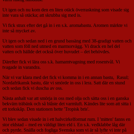
Ut igen och nu kom den en liten otäck överraskning som visade sig
inte vara så otäcka; att skrubba sig med is.
Vi fick strax efter det gå in i en s.k. aromabastu. Aromen märkte vi
inte så mycket av.
Ut igen och sedan ned i en grund bassäng med 38-gradigt vatten och
vatten som föll ned utmed en marmorvägg. Vi drack en hel del
vatten och hällde det också över huvudet – det behövdes.
Därefter fick vi lära oss s.k. hamamtvagning med rosentvål. Vi
tvagade in varandra.
När vi var klara med det fick vi komma in i en annan bastu, Rasul;
Nordafrikansk bastu, där vi smörde in oss i lera. Satt där en stund
och sedan fick vi duscha av oss.
Nästa anhalt var att smörja in oss med olja och sätta oss i en ganska
bekväm träbänk och så blåste det varmluft. Kändes lite som att sitta i
ett torkskåp. Den stationen hette 'Tropisk bris'.
Vi blev sedan visade in i ett halvcirkelformat rum. I 'mitten' fanns en
stor eldstad – med en väldigt liten eld i. En s.k. vedklabbe låg där
och pyrde. Snälla och fogliga Svenska som vi är så lyfte vi inte på