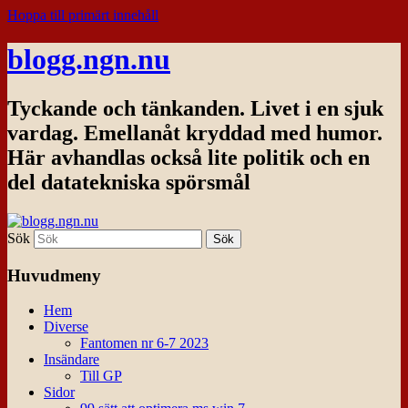
Hoppa till primärt innehåll
blogg.ngn.nu
Tyckande och tänkanden. Livet i en sjuk
vardag. Emellanåt kryddad med humor.
Här avhandlas också lite politik och en
del datatekniska spörsmål
Sök
Huvudmeny
Hem
Diverse
Fantomen nr 6-7 2023
Insändare
Till GP
Sidor