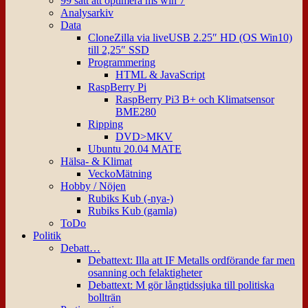
99 sätt att optimera ms win 7
Analysarkiv
Data
CloneZilla via liveUSB 2.25″ HD (OS Win10)
till 2,25″ SSD
Programmering
HTML & JavaScript
RaspBerry Pi
RaspBerry Pi3 B+ och Klimatsensor
BME280
Ripping
DVD>MKV
Ubuntu 20.04 MATE
Hälsa- & Klimat
VeckoMätning
Hobby / Nöjen
Rubiks Kub (-nya-)
Rubiks Kub (gamla)
ToDo
Politik
Debatt…
Debattext: Illa att IF Metalls ordförande far men
osanning och felaktigheter
Debattext: M gör långtidssjuka till politiska
bollträn