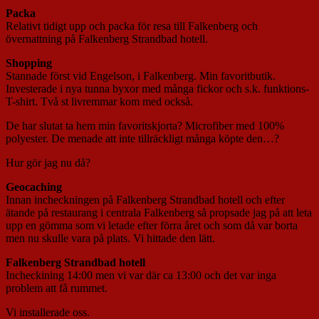
Packa
Relativt tidigt upp och packa för resa till Falkenberg och
övernattning på Falkenberg Strandbad hotell.
Shopping
Stannade först vid Engelson, i Falkenberg. Min favoritbutik.
Investerade i nya tunna byxor med många fickor och s.k. funktions-
T-shirt. Två st livremmar kom med också.
De har slutat ta hem min favoritskjorta? Microfiber med 100%
polyester. De menade att inte tillräckligt många köpte den…?
Hur gör jag nu då?
Geocaching
Innan incheckningen på Falkenberg Strandbad hotell och efter
ätande på restaurang i centrala Falkenberg så propsade jag på att leta
upp en gömma som vi letade efter förra året och som då var borta
men nu skulle vara på plats. Vi hittade den lätt.
Falkenberg Strandbad hotell
Incheckining 14:00 men vi var där ca 13:00 och det var inga
problem att få rummet.
Vi installerade oss.