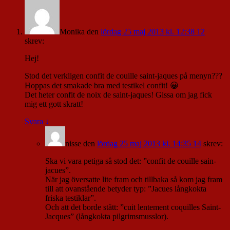
Monika
den
lördag 25 maj 2013 kl. 12:38 12
skrev:
Hej!
Stod det verkligen confit de couille saint-jaques på menyn???
Hoppas det smakade bra med testikel confit! 😀
Det heter confit de noix de saint-jaques! Gissa om jag fick
mig ett gott skratt!
Svara
↓
nisse
den
lördag 25 maj 2013 kl. 14:35 14
skrev:
Ska vi vara petiga så stod det: ”confit de couille sain-
jacues”.
När jag översatte lite fram och tillbaka så kom jag fram
till att ovanstående betyder typ: ”Jacues långkokta
friska testiklar”.
Och att det borde stått: ”cuit lentement coquilles Saint-
Jacques” (långkokta pilgrimsmusslor).