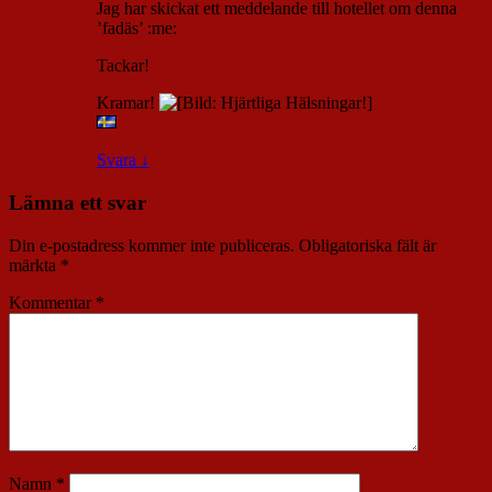
Jag har skickat ett meddelande till hotellet om denna
’fadäs’ :me:
Tackar!
Kramar!
Svara
↓
Lämna ett svar
Din e-postadress kommer inte publiceras.
Obligatoriska fält är
märkta
*
Kommentar
*
Namn
*