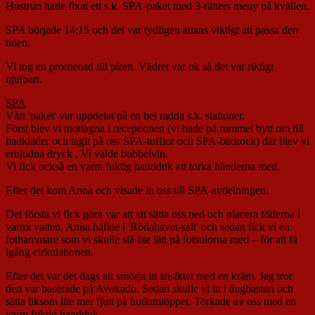
Hustrun hade fixat ett s.k. SPA-paket med 3-rätters meny på kvällen.
SPA började 14:15 och det var tydligen attans viktigt att passa den
tiden.
Vi tog en promenad till piren. Vädret var ok så det var riktigt
njutbart.
SPA
Vårt 'paket' var uppdelat på en hel radda s.k. stationer.
Först blev vi mottagna i receptionen (vi hade på rummet bytt om till
badkläder och tagit på oss SPA-tofflor och SPA-badrock) där blev vi
erbjudna dryck , Vi valde bubbelvin.
Vi fick också en varm fuktig handduk att torka händerna med.
Efter det kom Anna och visade in oss till SPA-avdelningen.
Det första vi fick göra var att att sätta oss ned och placera fötterna i
varmt vatten. Anna hällde i 'Rödahavet-salt' och sedan fick vi en
fothammare som vi skulle slå lite lätt på fotsulorna med – för att få
igång cirkulationen.
Efter det var det dags att smörja in ansiktet med en kräm. Jag tror
den var baserade på Avokado. Sedan skulle vi in i ångbastun och
sätta liksom lite mer fjutt på hudomloppet. Torkade av oss med en
varm fuktig handduk.