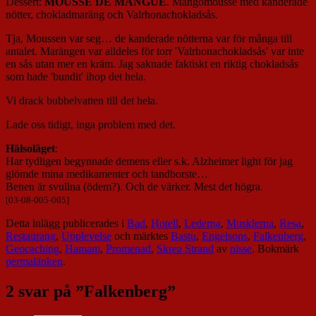
Dessert:
MOUSSE DE MANGUE
. Mangomousse med kanderade
nötter, chokladmaräng och Valrhonachokladsås.
Tja, Moussen var seg… de kanderade nötterna var för många till
antalet. Marängen var alldeles för torr 'Valrhonachokladsås' var inte
en sås utan mer en kräm. Jag saknade faktiskt en riktig chokladsås
som hade 'bundit' ihop det hela.
Vi drack bubbelvatten till det hela.
Lade oss tidigt, inga problem med det.
Hälsoläget
:
Har tydligen begynnade demens eller s.k. Alzheimer light för jag
glömde mina medikamenter och tandborste…
Benen är svullna (ödem?). Och de värker. Mest det högra.
[03-08-005-005]
Detta inlägg publicerades i
Bad
,
Hotell
,
Lederna
,
Musklerna
,
Resa
,
Restaurang
,
Upplevelse
och märktes
Bastu
,
Engelsons
,
Falkenberg
,
Geocaching
,
Hamam
,
Promenad
,
Skrea Strand
av
nisse
. Bokmärk
permalänken
.
2 svar på ”
Falkenberg
”