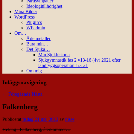
Partisympatier
Ideologitillhörighet
Mina Bilder
WordPress
PlugIn’s
WPadmin
Om…
Ädelmetaller
Bara min…
Det Sjuka…
Min Sjukhistoria
Sjukgymnastik fas 2 v13-16 (4v) 2021 efter
ländryggsoperation 1/3-21
Om mig
Inläggsnavigering
←
Föregående
Nästa
→
Falkenberg
Publicerat
tisdag 21 maj 2013
av
nisse
Heldag i Falkenberg, återkommer…