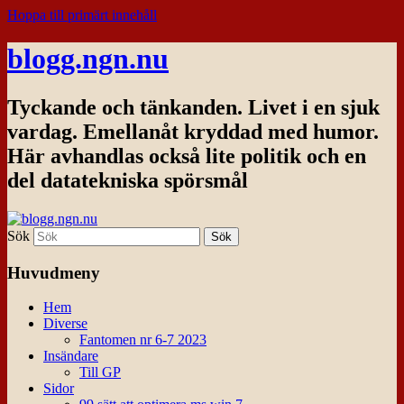
Hoppa till primärt innehåll
blogg.ngn.nu
Tyckande och tänkanden. Livet i en sjuk
vardag. Emellanåt kryddad med humor.
Här avhandlas också lite politik och en
del datatekniska spörsmål
Sök
Huvudmeny
Hem
Diverse
Fantomen nr 6-7 2023
Insändare
Till GP
Sidor