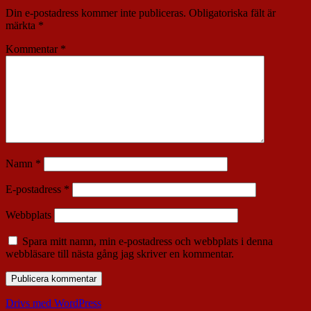
Din e-postadress kommer inte publiceras.
Obligatoriska fält är
märkta
*
Kommentar
*
Namn
*
E-postadress
*
Webbplats
Spara mitt namn, min e-postadress och webbplats i denna
webbläsare till nästa gång jag skriver en kommentar.
Drivs med WordPress