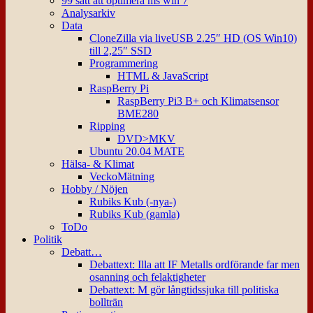
99 sätt att optimera ms win 7
Analysarkiv
Data
CloneZilla via liveUSB 2.25″ HD (OS Win10)
till 2,25″ SSD
Programmering
HTML & JavaScript
RaspBerry Pi
RaspBerry Pi3 B+ och Klimatsensor
BME280
Ripping
DVD>MKV
Ubuntu 20.04 MATE
Hälsa- & Klimat
VeckoMätning
Hobby / Nöjen
Rubiks Kub (-nya-)
Rubiks Kub (gamla)
ToDo
Politik
Debatt…
Debattext: Illa att IF Metalls ordförande far men
osanning och felaktigheter
Debattext: M gör långtidssjuka till politiska
bollträn