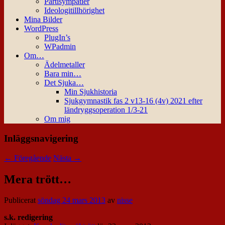
Partisympatier
Ideologitillhörighet
Mina Bilder
WordPress
PlugIn’s
WPadmin
Om…
Ädelmetaller
Bara min…
Det Sjuka…
Min Sjukhistoria
Sjukgymnastik fas 2 v13-16 (4v) 2021 efter
ländryggsoperation 1/3-21
Om mig
Inläggsnavigering
←
Föregående
Nästa
→
Mera trött…
Publicerat
söndag 24 mars 2013
av
nisse
s.k. redigering