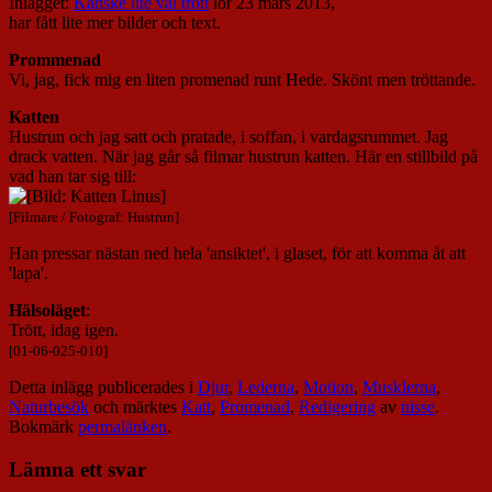
Inlägget:
Kanske lite väl trött
lör 23 mars 2013,
har fått lite mer bilder och text.
Prommenad
Vi, jag, fick mig en liten promenad runt Hede. Skönt men tröttande.
Katten
Hustrun och jag satt och pratade, i soffan, i vardagsrummet. Jag
drack vatten. När jag går så filmar hustrun katten. Här en stillbild på
vad han tar sig till:
[Filmare / Fotograf: Hustrun]
Han pressar nästan ned hela 'ansiktet', i glaset, för att komma åt att
'lapa'.
Hälsoläget
:
Trött, idag igen.
[01-06-025-010]
Detta inlägg publicerades i
Djur
,
Lederna
,
Motion
,
Musklerna
,
Naturbesök
och märktes
Katt
,
Promenad
,
Redigering
av
nisse
.
Bokmärk
permalänken
.
Lämna ett svar