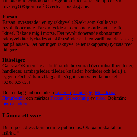
Hittade min bortkomna GPSgömma. Och så letade upp en s.k.
mysteryGPSgömma å Överby – bra dag :me:
Farsan
Farsan investerade i en ny rakhyvel (29sek) som skulle vara
revolutionerande. Farsan tyckte att den bara gjorde ont. Jag fick
'kittet'. Rakade mig i morse. Det revolutionerande skonsamma
rakhyvelkittet lyckades att skära sönder en liten vårtliknande sak jag
har på halsen. Det har ingen rakhyvel (eller rakapparat) lyckats med
tidigare…
Hälsoläget
:
Ganska OK men jag är fortfarande bekymrad över mina fingerleder,
handleder, armbågsleder, tåleder, knäleder, höftleder och hela j-a
ryggen. Och så kan vi lägga till så gott som varenda muskel…
[02-06-025-025]
Detta inlägg publicerades i
Lederna
,
Ländrygg
,
Musklerna
,
Naturbesök
och märktes
Farsan
,
Geocaching
av
nisse
. Bokmärk
permalänken
.
Lämna ett svar
Din e-postadress kommer inte publiceras.
Obligatoriska fält är
märkta
*