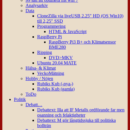
99 sätt att optimera ms win 7
Analysarkiv
Data
CloneZilla via liveUSB 2.25″ HD (OS Win10)
till 2,25″ SSD
Programmering
HTML & JavaScript
RaspBerry Pi
RaspBerry Pi3 B+ och Klimatsensor
BME280
Ripping
DVD>MKV
Ubuntu 20.04 MATE
Hälsa- & Klimat
VeckoMätning
Hobby / Nöjen
Rubiks Kub (-nya-)
Rubiks Kub (gamla)
ToDo
Politik
Debatt…
Debattext: Illa att IF Metalls ordförande far men
osanning och felaktigheter
Debattext: M gör långtidssjuka till politiska
bollträn