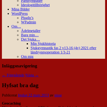
Partisympatier
Ideologitillhörighet
Mina Bilder
WordPress
PlugIn’s
WPadmin
Om…
Ädelmetaller
Bara min…
Det Sjuka…
Min Sjukhistoria
Sjukgymnastik fas 2 v13-16 (4v) 2021 efter
ländryggsoperation 1/3-21
Om mig
Inläggsnavigering
←
Föregående
Nästa
→
Hyfsat bra dag
Publicerat
fredag 22 mars 2013
av
nisse
Geocaching