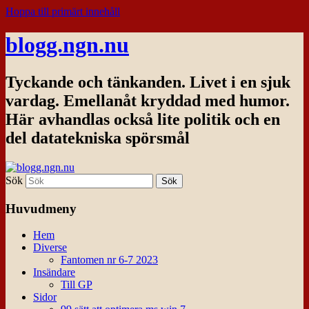
Hoppa till primärt innehåll
blogg.ngn.nu
Tyckande och tänkanden. Livet i en sjuk
vardag. Emellanåt kryddad med humor.
Här avhandlas också lite politik och en
del datatekniska spörsmål
Sök
Huvudmeny
Hem
Diverse
Fantomen nr 6-7 2023
Insändare
Till GP
Sidor