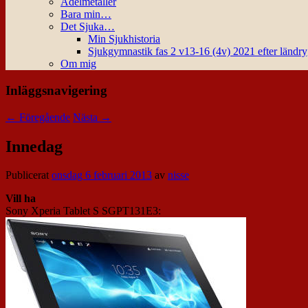
Ädelmetaller
Bara min…
Det Sjuka…
Min Sjukhistoria
Sjukgymnastik fas 2 v13-16 (4v) 2021 efter ländr
Om mig
Inläggsnavigering
←
Föregående
Nästa
→
Innedag
Publicerat
onsdag 6 februari 2013
av
nisse
Vill ha
Sony Xperia Tablet S SGPT131E3: