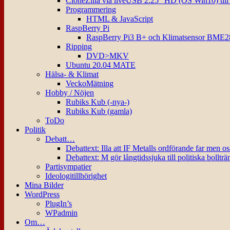
CloneZilla via liveUSB 2.25″ HD (OS Win10) til
Programmering
HTML & JavaScript
RaspBerry Pi
RaspBerry Pi3 B+ och Klimatsensor BME2
Ripping
DVD>MKV
Ubuntu 20.04 MATE
Hälsa- & Klimat
VeckoMätning
Hobby / Nöjen
Rubiks Kub (-nya-)
Rubiks Kub (gamla)
ToDo
Politik
Debatt…
Debattext: Illa att IF Metalls ordförande far men o
Debattext: M gör långtidssjuka till politiska bollträ
Partisympatier
Ideologitillhörighet
Mina Bilder
WordPress
PlugIn’s
WPadmin
Om…