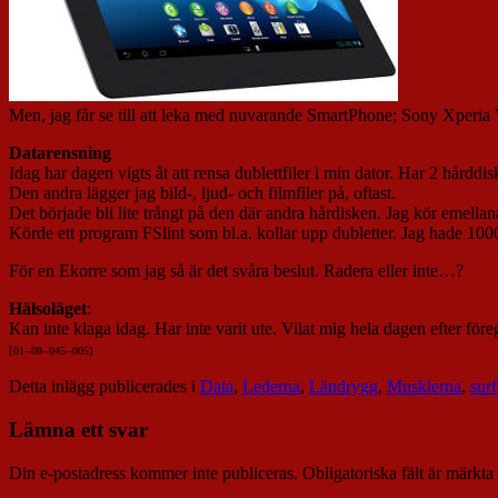
Men, jag får se till att leka med nuvarande SmartPhone; Sony Xperia
Datarensning
Idag har dagen vigts åt att rensa dublettfiler i min dator. Har 2 hårdd
Den andra lägger jag bild-, ljud- och filmfiler på, oftast.
Det började bli lite trångt på den där andra hårdisken. Jag kör emellan
Körde ett program FSlint som bl.a. kollar upp dubletter. Jag hade 10
För en Ekorre som jag så är det svåra beslut. Radera eller inte…?
Hälsoläget
:
Kan inte klaga idag. Har inte varit ute. Vilat mig hela dagen efter för
[
01
–
08
–
045
–
005]
Detta inlägg publicerades i
Data
,
Lederna
,
Ländrygg
,
Musklerna
,
surf
Lämna ett svar
Din e-postadress kommer inte publiceras.
Obligatoriska fält är märkta