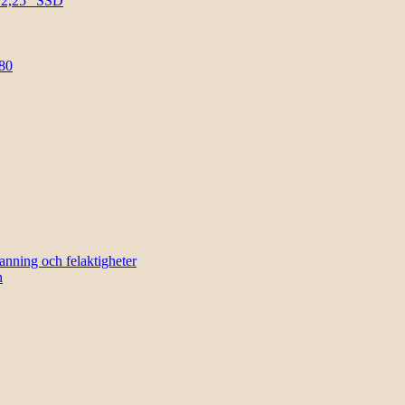
l 2,25″ SSD
80
sanning och felaktigheter
n