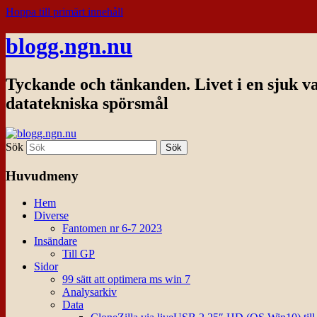
Hoppa till primärt innehåll
blogg.ngn.nu
Tyckande och tänkanden. Livet i en sjuk v
datatekniska spörsmål
Sök
Huvudmeny
Hem
Diverse
Fantomen nr 6-7 2023
Insändare
Till GP
Sidor
99 sätt att optimera ms win 7
Analysarkiv
Data