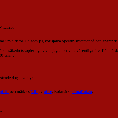
 V LT25i.
iskar i min dator. En som jag kör själva operativsystemet på och sparar d
åt en säkerhetskopiering av vad jag anser vara väsentliga filer från hård
000-tals…
egående dags äventyr.
platta
och märktes
Vila
av
nisse
. Bokmärk
permalänken
.
*