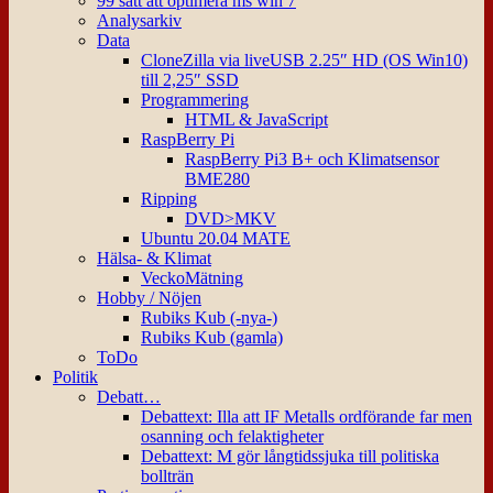
99 sätt att optimera ms win 7
Analysarkiv
Data
CloneZilla via liveUSB 2.25″ HD (OS Win10)
till 2,25″ SSD
Programmering
HTML & JavaScript
RaspBerry Pi
RaspBerry Pi3 B+ och Klimatsensor
BME280
Ripping
DVD>MKV
Ubuntu 20.04 MATE
Hälsa- & Klimat
VeckoMätning
Hobby / Nöjen
Rubiks Kub (-nya-)
Rubiks Kub (gamla)
ToDo
Politik
Debatt…
Debattext: Illa att IF Metalls ordförande far men
osanning och felaktigheter
Debattext: M gör långtidssjuka till politiska
bollträn