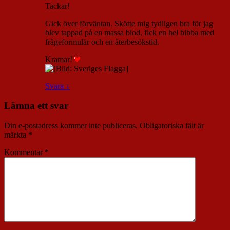
Tackar!
Gick över förväntan. Skötte mig tydligen bra för jag
blev tappad på en massa blod, fick en hel bibba med
frågeformulär och en återbesökstid.
Kramar!
Svara
↓
Lämna ett svar
Din e-postadress kommer inte publiceras.
Obligatoriska fält är
märkta
*
Kommentar
*