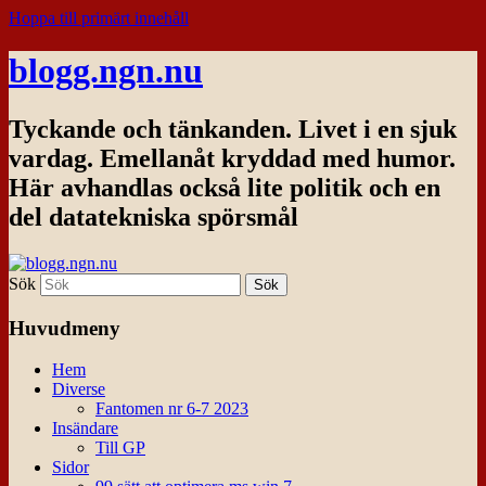
Hoppa till primärt innehåll
blogg.ngn.nu
Tyckande och tänkanden. Livet i en sjuk
vardag. Emellanåt kryddad med humor.
Här avhandlas också lite politik och en
del datatekniska spörsmål
Sök
Huvudmeny
Hem
Diverse
Fantomen nr 6-7 2023
Insändare
Till GP
Sidor