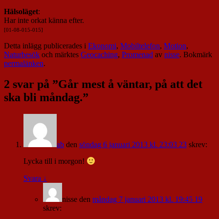
Hälsoläget
:
Har inte orkat känna efter.
[01-08-015-015]
Detta inlägg publicerades i
Ekonomi
,
Mobiltelefon
,
Motion
,
Naturbesök
och märktes
Geocaching
,
Promenad
av
nisse
. Bokmärk
permalänken
.
2 svar på ”
Går mest å väntar, på att det
ska bli måndag.
”
ab
den
söndag 6 januari 2013 kl. 23:03 23
skrev:
Lycka till i morgon!
Svara
↓
nisse
den
måndag 7 januari 2013 kl. 19:45 19
skrev: