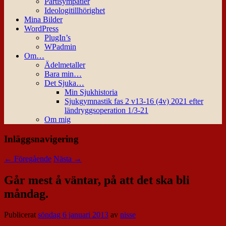
Partisympatier
Ideologitillhörighet
Mina Bilder
WordPress
PlugIn’s
WPadmin
Om…
Ädelmetaller
Bara min…
Det Sjuka…
Min Sjukhistoria
Sjukgymnastik fas 2 v13-16 (4v) 2021 efter
ländryggsoperation 1/3-21
Om mig
Inläggsnavigering
←
Föregående
Nästa
→
Går mest å väntar, på att det ska bli
måndag.
Publicerat
söndag 6 januari 2013
av
nisse