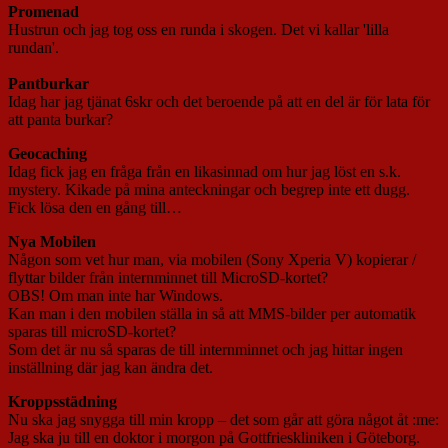
Promenad
Hustrun och jag tog oss en runda i skogen. Det vi kallar 'lilla
rundan'.
Pantburkar
Idag har jag tjänat 6skr och det beroende på att en del är för lata för
att panta burkar?
Geocaching
Idag fick jag en fråga från en likasinnad om hur jag löst en s.k.
mystery. Kikade på mina anteckningar och begrep inte ett dugg.
Fick lösa den en gång till…
Nya Mobilen
Någon som vet hur man, via mobilen (Sony Xperia V) kopierar /
flyttar bilder från internminnet till MicroSD-kortet?
OBS! Om man inte har Windows.
Kan man i den mobilen ställa in så att MMS-bilder per automatik
sparas till microSD-kortet?
Som det är nu så sparas de till internminnet och jag hittar ingen
inställning där jag kan ändra det.
Kroppsstädning
Nu ska jag snygga till min kropp – det som går att göra något åt :me:
Jag ska ju till en doktor i morgon på Gottfrieskliniken i Göteborg.