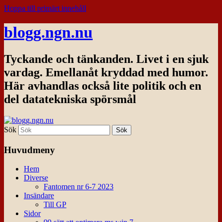
Hoppa till primärt innehåll
blogg.ngn.nu
Tyckande och tänkanden. Livet i en sjuk
vardag. Emellanåt kryddad med humor.
Här avhandlas också lite politik och en
del datatekniska spörsmål
Sök
Huvudmeny
Hem
Diverse
Fantomen nr 6-7 2023
Insändare
Till GP
Sidor