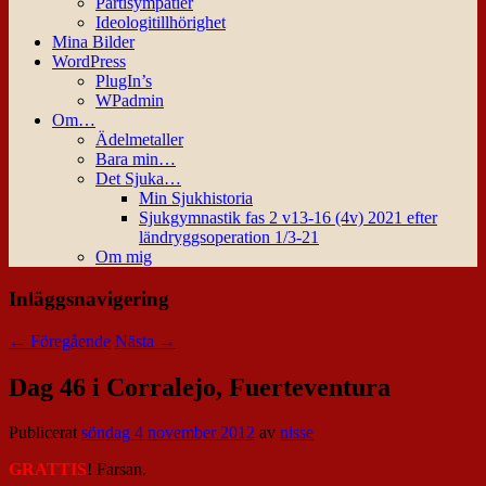
Partisympatier
Ideologitillhörighet
Mina Bilder
WordPress
PlugIn’s
WPadmin
Om…
Ädelmetaller
Bara min…
Det Sjuka…
Min Sjukhistoria
Sjukgymnastik fas 2 v13-16 (4v) 2021 efter
ländryggsoperation 1/3-21
Om mig
Inläggsnavigering
←
Föregående
Nästa
→
Dag 46 i Corralejo, Fuerteventura
Publicerat
söndag 4 november 2012
av
nisse
GRATTIS
! Farsan.