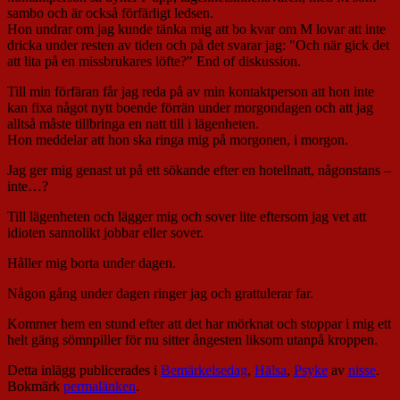
sambo och är också förfärligt ledsen.
Hon undrar om jag kunde tänka mig att bo kvar om M lovar att inte
dricka under resten av tiden och på det svarar jag: "Och när gick det
att lita på en missbrukares löfte?" End of diskussion.
Till min förfäran får jag reda på av min kontaktperson att hon inte
kan fixa något nytt boende förrän under morgondagen och att jag
alltså måste tillbringa en natt till i lägenheten.
Hon meddelar att hon ska ringa mig på morgonen, i morgon.
Jag ger mig genast ut på ett sökande efter en hotellnatt, någonstans –
inte…?
Till lägenheten och lägger mig och sover lite eftersom jag vet att
idioten sannolikt jobbar eller sover.
Håller mig borta under dagen.
Någon gång under dagen ringer jag och grattulerar far.
Kommer hem en stund efter att det har mörknat och stoppar i mig ett
helt gäng sömnpiller för nu sitter ångesten liksom utanpå kroppen.
Detta inlägg publicerades i
Bemärkelsedag
,
Hälsa
,
Psyke
av
nisse
.
Bokmärk
permalänken
.