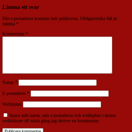
Lämna ett svar
Din e-postadress kommer inte publiceras.
Obligatoriska fält är
märkta
*
Kommentar
*
Namn
*
E-postadress
*
Webbplats
Spara mitt namn, min e-postadress och webbplats i denna
webbläsare till nästa gång jag skriver en kommentar.