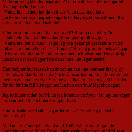
M. kommer cyklande, hejar glatt? Och meddlar att det inte går att
fixa några sänglampor.
"Vänta lite.", säger jag då och ger M en påse med hans
pocketböcker (som jag inte vågade ha längre), ett kuvert med 30€
och den sönderslitna datakabeln.
Efter en stund kommer han ned med 20€ som ersättning för
datakabeln. Och vänder sedan för att gå upp till sig igen,
"Vänta lite, det är mer.", säger jag och pekar på det faktum att det
fattas en utemöbel och får då frågan: "Har jag gjort det också?", jag
nickar och vinkar åt M. att komma med och visar han den söndriga
utestolen där den ligger i tre delar nere i ett lägenhetshål.
Han bedyrar hur ledsen han är och att han inte kommer ihåg (j-gt
lättvindig undanflykt det där) och så rusar han upp och kommer ned
med en av sina utestolar. Ser inte alls likadan ut men jag skiter i det
för det får i så fall bli något mellan han och 'min' lägenhetsägare.
Jag förklarar sedan för M. att jag kommer att flytta. Att jag inte vågar
bo kvar och att han hotade mig till livet.
Han fortsätter med sitt: "Jag är ledsen…", vilket jag nu skiter
fullständigt i.
Medan jag väntar på att kl ska bli 10:00 då jag ska ringa min
kontaktperson så dyker P upp, lägenhetsinnehavaren, med M som