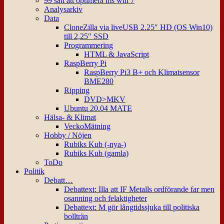
99 sätt att optimera ms win 7
Analysarkiv
Data
CloneZilla via liveUSB 2.25″ HD (OS Win10)
till 2,25″ SSD
Programmering
HTML & JavaScript
RaspBerry Pi
RaspBerry Pi3 B+ och Klimatsensor
BME280
Ripping
DVD>MKV
Ubuntu 20.04 MATE
Hälsa- & Klimat
VeckoMätning
Hobby / Nöjen
Rubiks Kub (-nya-)
Rubiks Kub (gamla)
ToDo
Politik
Debatt…
Debattext: Illa att IF Metalls ordförande far men
osanning och felaktigheter
Debattext: M gör långtidssjuka till politiska
bollträn