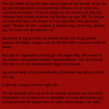
När jag trodde att jag fått läget såpass lugnt att han kanske skulle dra
sig upp till lägenheten så kommer han tillbaka och är nu än mer
vansinnig än tidgare. Hotar att slänga en stor lavasten på mig och
fortsätter med verbala hotelser. Jag försöker ge han 30€. De tar han
och knôcklar ihop och slänger in i min lägenhet. Och går sedan
säger: "Betalar du inte i morgon så kommer jag och tar dig, plockar
dig. Du fattar vad det betyder, va!"
Jag menar att jag ju redan har försökt betala och att jag givetis
kommer att betala i morgon och att det hela tiden varit min avsikt att
betala.
Han går in i lägenheten och jag går och lägger mig. Hör sedan ett
lätt oväsen och mummel utanför lägenhetsdörren. När det tystanar
tittar jag ut och ser att datakabeln ligger på terassen.
Jag suckar tungt och tyst inombords och känner mig ledsen, kränkt
och arg.
Lade mig i sängen och sov inget alls.
När det ljusnade gick jag ut för att närmare granska vad som skett.
Datakabeln var avsliten och en utemöbel var borta den hittade jag i
ett lägenhetshål lite längre bort, av fallet, sönderslagen i tre delar.