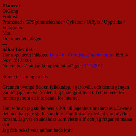
Planerat
:
QiGong
Frukost
Promenad / GPSgömmeletande / Cykeltur / Utflykt / Upptäcka /
Fotografera
Mat
Dokumentera dagen
—
Såhär blev det
:
Har uppdaterat inlägget:
Dag 45 i Corralejo, Fuerteventura
lörd 3-
Nov-2012 0:01
Notera också att jag kompletterat inlägget:
2/11-2012
.
Sömn: nästan ingen alls.
Grannen ovanpå fick en fylleknäpp, i går kväll, och denna gången
var det jag som var 'målet'. Jag hade gjort livet till ett helvete för
honom genom att inte betala för internet.
Han ville att jag skulle betala 30€ till lägenhetsinnehavaren. Lovade
det men han gav sig liksom inte. Han fortsatte med att vara mycket
hotsam. Jag var en sådandär 'som visste allt' och jag frågar en massa
skit.
Jag fick också veta att han hade kniv.