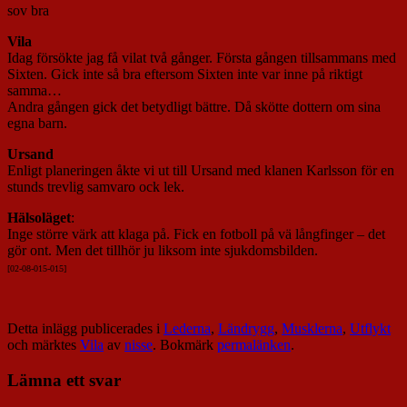
sov bra
Vila
Idag försökte jag få vilat två gånger. Första gången tillsammans med
Sixten. Gick inte så bra eftersom Sixten inte var inne på riktigt
samma…
Andra gången gick det betydligt bättre. Då skötte dottern om sina
egna barn.
Ursand
Enligt planeringen åkte vi ut till Ursand med klanen Karlsson för en
stunds trevlig samvaro ock lek.
Hälsoläget
:
Inge större värk att klaga på. Fick en fotboll på vä långfinger – det
gör ont. Men det tillhör ju liksom inte sjukdomsbilden.
[02-08-015-015]
Detta inlägg publicerades i
Lederna
,
Ländrygg
,
Musklerna
,
Utflykt
och märktes
Vila
av
nisse
. Bokmärk
permalänken
.
Lämna ett svar