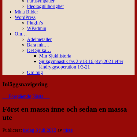
Partisympatier
Ideologitillhörighet
Mina Bilder
WordPress
PlugIn’s
WPadmin
Om…
Ädelmetaller
Bara min…
Det Sjuka…
Min Sjukhistoria
Sjukgymnastik fas 2 v13-16 (4v) 2021 efter
ländryggsoperation 1/3-21
Om mig
Inläggsnavigering
←
Föregående
Nästa
→
Först en massa inne och sedan en massa
ute
Publicerat
tisdag 3 juli 2012
av
nisse