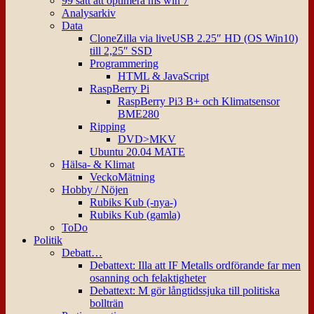
99 sätt att optimera ms win 7
Analysarkiv
Data
CloneZilla via liveUSB 2.25″ HD (OS Win10)
till 2,25″ SSD
Programmering
HTML & JavaScript
RaspBerry Pi
RaspBerry Pi3 B+ och Klimatsensor
BME280
Ripping
DVD>MKV
Ubuntu 20.04 MATE
Hälsa- & Klimat
VeckoMätning
Hobby / Nöjen
Rubiks Kub (-nya-)
Rubiks Kub (gamla)
ToDo
Politik
Debatt…
Debattext: Illa att IF Metalls ordförande far men
osanning och felaktigheter
Debattext: M gör långtidssjuka till politiska
bollträn