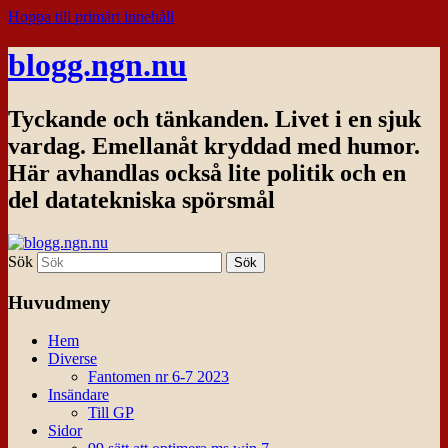
Hoppa till primärt innehåll
blogg.ngn.nu
Tyckande och tänkanden. Livet i en sjuk
vardag. Emellanåt kryddad med humor.
Här avhandlas också lite politik och en
del datatekniska spörsmål
Sök
Huvudmeny
Hem
Diverse
Fantomen nr 6-7 2023
Insändare
Till GP
Sidor