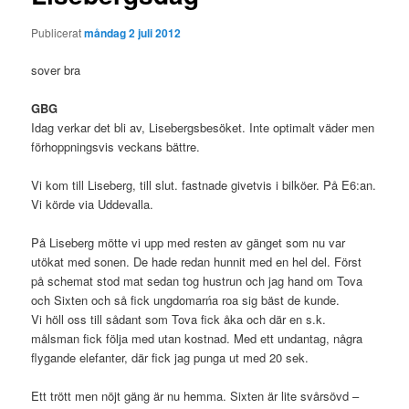
Publicerat
måndag 2 juli 2012
sover bra
GBG
Idag verkar det bli av, Lisebergsbesöket. Inte optimalt väder men
förhoppningsvis veckans bättre.
Vi kom till Liseberg, till slut. fastnade givetvis i bilköer. På E6:an.
Vi körde via Uddevalla.
På Liseberg mötte vi upp med resten av gänget som nu var
utökat med sonen. De hade redan hunnit med en hel del. Först
på schemat stod mat sedan tog hustrun och jag hand om Tova
och Sixten och så fick ungdomarńa roa sig bäst de kunde.
Vi höll oss till sådant som Tova fick åka och där en s.k.
målsman fick följa med utan kostnad. Med ett undantag, några
flygande elefanter, där fick jag punga ut med 20 sek.
Ett trött men nöjt gäng är nu hemma. Sixten är lite svårsövd –