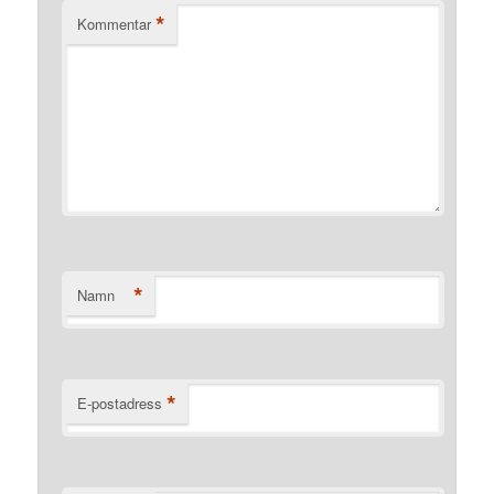
*
Kommentar
*
Namn
*
E-postadress