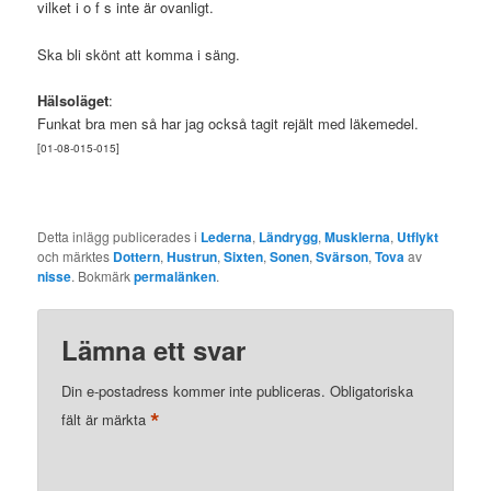
vilket i o f s inte är ovanligt.
Ska bli skönt att komma i säng.
Hälsoläget
:
Funkat bra men så har jag också tagit rejält med läkemedel.
[01-08-015-015]
Detta inlägg publicerades i
Lederna
,
Ländrygg
,
Musklerna
,
Utflykt
och märktes
Dottern
,
Hustrun
,
Sixten
,
Sonen
,
Svärson
,
Tova
av
nisse
. Bokmärk
permalänken
.
Lämna ett svar
Din e-postadress kommer inte publiceras.
Obligatoriska
*
fält är märkta