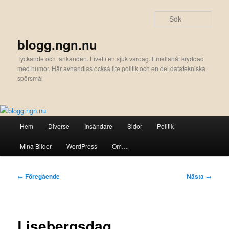
Hoppa
till
Sök
primärt
innehåll
blogg.ngn.nu
Tyckande och tänkanden. Livet i en sjuk vardag. Emellanåt kryddad
med humor. Här avhandlas också lite politik och en del datatekniska
spörsmål
Huvudmeny
Hem
Diverse
Insändare
Sidor
Politik
Mina Bilder
WordPress
Om…
Inläggsnavigering
←
Föregående
Nästa
→
Lisebergsdag