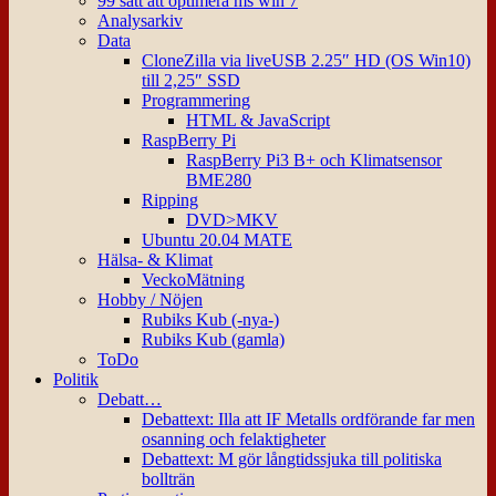
99 sätt att optimera ms win 7
Analysarkiv
Data
CloneZilla via liveUSB 2.25″ HD (OS Win10)
till 2,25″ SSD
Programmering
HTML & JavaScript
RaspBerry Pi
RaspBerry Pi3 B+ och Klimatsensor
BME280
Ripping
DVD>MKV
Ubuntu 20.04 MATE
Hälsa- & Klimat
VeckoMätning
Hobby / Nöjen
Rubiks Kub (-nya-)
Rubiks Kub (gamla)
ToDo
Politik
Debatt…
Debattext: Illa att IF Metalls ordförande far men
osanning och felaktigheter
Debattext: M gör långtidssjuka till politiska
bollträn