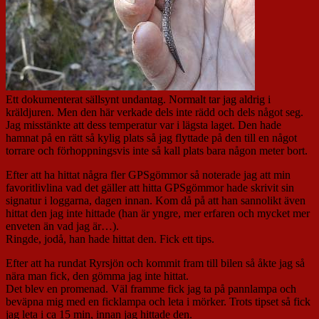
Ett dokumenterat sällsynt undantag. Normalt tar jag aldrig i
kräldjuren. Men den här verkade dels inte rädd och dels något seg.
Jag misstänkte att dess temperatur var i lägsta laget. Den hade
hamnat på en rätt så kylig plats så jag flyttade på den till en något
torrare och förhoppningsvis inte så kall plats bara någon meter bort.
Efter att ha hittat några fler GPSgömmor så noterade jag att min
favoritlivlina vad det gäller att hitta GPSgömmor hade skrivit sin
signatur i loggarna, dagen innan. Kom då på att han sannolikt även
hittat den jag inte hittade (han är yngre, mer erfaren och mycket mer
enveten än vad jag är…).
Ringde, jodå, han hade hittat den. Fick ett tips.
Efter att ha rundat Ryrsjön och kommit fram till bilen så åkte jag så
nära man fick, den gömma jag inte hittat.
Det blev en promenad. Väl framme fick jag ta på pannlampa och
beväpna mig med en ficklampa och leta i mörker. Trots tipset så fick
jag leta i ca 15 min, innan jag hittade den.