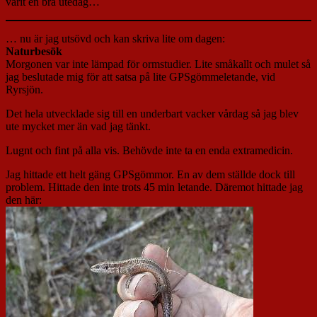
varit en bra utedag…
… nu är jag utsövd och kan skriva lite om dagen:
Naturbesök
Morgonen var inte lämpad för ormstudier. Lite småkallt och mulet så
jag beslutade mig för att satsa på lite GPSgömmeletande, vid
Ryrsjön.
Det hela utvecklade sig till en underbart vacker vårdag så jag blev
ute mycket mer än vad jag tänkt.
Lugnt och fint på alla vis. Behövde inte ta en enda extramedicin.
Jag hittade ett helt gäng GPSgömmor. En av dem ställde dock till
problem. Hittade den inte trots 45 min letande. Däremot hittade jag
den här: