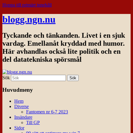
Hoppa till primärt innehåll
blogg.ngn.nu
Tyckande och tänkanden. Livet i en sjuk
vardag. Emellanåt kryddad med humor.
Här avhandlas också lite politik och en
del datatekniska spörsmål
Sök
Huvudmeny
Hem
Diverse
Fantomen nr 6-7 2023
Insändare
Till GP
Sidor