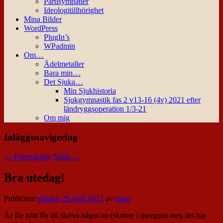
Partisympatier
Ideologitillhörighet
Mina Bilder
WordPress
PlugIn’s
WPadmin
Om…
Ädelmetaller
Bara min…
Det Sjuka…
Min Sjukhistoria
Sjukgymnastik fas 2 v13-16 (4v) 2021 efter
ländryggsoperation 1/3-21
Om mig
Inläggsnavigering
←
Föregående
Nästa
→
Bra utedag!
Publicerat
söndag 29 april 2012
av
nisse
Är för trött för att skriva något nu (skriver i morgon) men det har