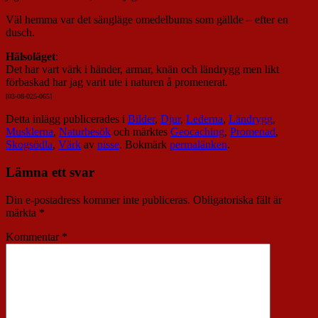
Väl hemma var det sängläge omedelbums som gällde – efter en
dusch.
Hälsoläget
:
Det har vart värk i händer, armar, knän och ländrygg men likt
förbaskad har jag varit ute i naturen å promenerat.
[03-08-025-06
5]
Detta inlägg publicerades i
Bilder
,
Djur
,
Lederna
,
Ländrygg
,
Musklerna
,
Naturbesök
och märktes
Geocaching
,
Promenad
,
Skogsödla
,
Värk
av
nisse
. Bokmärk
permalänken
.
Lämna ett svar
Din e-postadress kommer inte publiceras.
Obligatoriska fält är
märkta
*
Kommentar
*