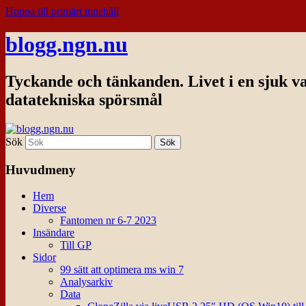
Hoppa till primärt innehåll
blogg.ngn.nu
Tyckande och tänkanden. Livet i en sjuk v
datatekniska spörsmål
Sök
Huvudmeny
Hem
Diverse
Fantomen nr 6-7 2023
Insändare
Till GP
Sidor
99 sätt att optimera ms win 7
Analysarkiv
Data