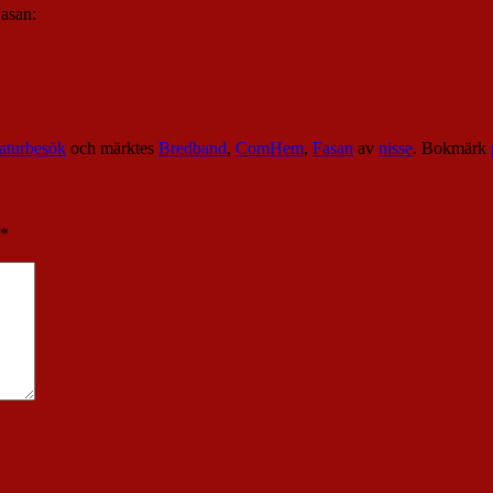
Fasan:
aturbesök
och märktes
Bredband
,
ComHem
,
Fasan
av
nisse
. Bokmärk
*