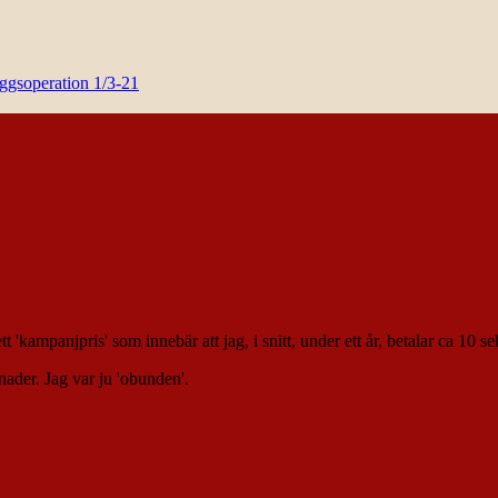
yggsoperation 1/3-21
tt 'kampanjpris' som innebär att jag, i snitt, under ett år, betalar ca 10 
ånader. Jag var ju 'obunden'.
…