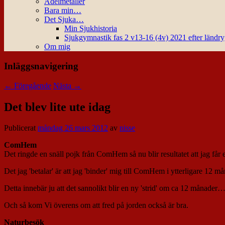
Ädelmetaller
Bara min…
Det Sjuka…
Min Sjukhistoria
Sjukgymnastik fas 2 v13-16 (4v) 2021 efter ländr
Om mig
Inläggsnavigering
←
Föregående
Nästa
→
Det blev lite ute idag
Publicerat
måndag 26 mars 2012
av
nisse
ComHem
Det ringde en snäll pojk från ComHem så nu blir resultatet att jag får e
Det jag 'betalar' är att jag 'binder' mig till ComHem i ytterligare 12 m
Detta innebär ju att det sannolikt blir en ny 'strid' om ca 12 månader
Och så kom Vi överens om att fred på jorden också är bra.
Naturbesök