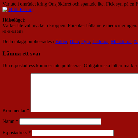
Var ute i området kring Onsjökärret och spanade lite. Fick syn på en 
Hälsoläget
:
Värker lite väl mycket i kroppen. Försöker hålla nere medicineringen.
[03-06-015-02
5]
Detta inlägg publicerades i
Bilder
,
Data
,
Djur
,
Lederna
,
Musklerna
,
N
Lämna ett svar
Din e-postadress kommer inte publiceras.
Obligatoriska fält är märkta
Kommentar
*
Namn
*
E-postadress
*