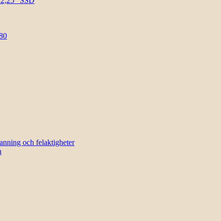
l 2,25″ SSD
80
sanning och felaktigheter
n