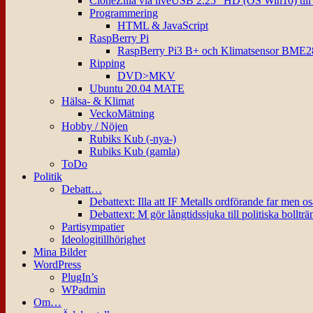
CloneZilla via liveUSB 2.25″ HD (OS Win10) til
Programmering
HTML & JavaScript
RaspBerry Pi
RaspBerry Pi3 B+ och Klimatsensor BME2
Ripping
DVD>MKV
Ubuntu 20.04 MATE
Hälsa- & Klimat
VeckoMätning
Hobby / Nöjen
Rubiks Kub (-nya-)
Rubiks Kub (gamla)
ToDo
Politik
Debatt…
Debattext: Illa att IF Metalls ordförande far men o
Debattext: M gör långtidssjuka till politiska bollträ
Partisympatier
Ideologitillhörighet
Mina Bilder
WordPress
PlugIn’s
WPadmin
Om…