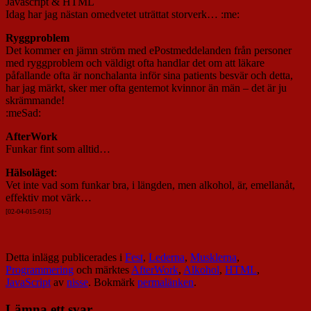
Javascript & HTML
Idag har jag nästan omedvetet uträttat storverk… :me:
Ryggproblem
Det kommer en jämn ström med ePostmeddelanden från personer
med ryggproblem och väldigt ofta handlar det om att läkare
påfallande ofta är nonchalanta inför sina patients besvär och detta,
har jag märkt, sker mer ofta gentemot kvinnor än män – det är ju
skrämmande!
:meSad:
AfterWork
Funkar fint som alltid…
Hälsoläget
:
Vet inte vad som funkar bra, i längden, men alkohol, är, emellanåt,
effektiv mot värk…
[02-04-015-01
5]
Detta inlägg publicerades i
Fest
,
Lederna
,
Musklerna
,
Programmering
och märktes
AfterWork
,
Alkohol
,
HTML
,
JavaScript
av
nisse
. Bokmärk
permalänken
.
Lämna ett svar