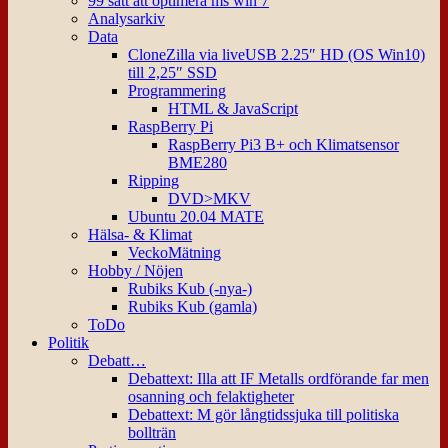
99 sätt att optimera ms win 7
Analysarkiv
Data
CloneZilla via liveUSB 2.25″ HD (OS Win10)
till 2,25″ SSD
Programmering
HTML & JavaScript
RaspBerry Pi
RaspBerry Pi3 B+ och Klimatsensor
BME280
Ripping
DVD>MKV
Ubuntu 20.04 MATE
Hälsa- & Klimat
VeckoMätning
Hobby / Nöjen
Rubiks Kub (-nya-)
Rubiks Kub (gamla)
ToDo
Politik
Debatt…
Debattext: Illa att IF Metalls ordförande far men
osanning och felaktigheter
Debattext: M gör långtidssjuka till politiska
bollträn