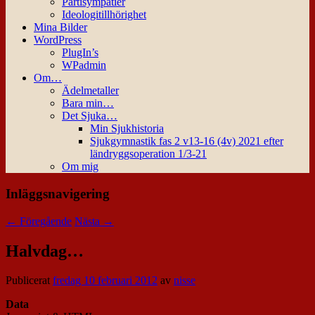
Partisympatier
Ideologitillhörighet
Mina Bilder
WordPress
PlugIn’s
WPadmin
Om…
Ädelmetaller
Bara min…
Det Sjuka…
Min Sjukhistoria
Sjukgymnastik fas 2 v13-16 (4v) 2021 efter
ländryggsoperation 1/3-21
Om mig
Inläggsnavigering
←
Föregående
Nästa
→
Halvdag…
Publicerat
fredag 10 februari 2012
av
nisse
Data