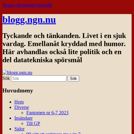
Hoppa till primärt innehåll
blogg.ngn.nu
Tyckande och tänkanden. Livet i en sjuk
vardag. Emellanåt kryddad med humor.
Här avhandlas också lite politik och en
del datatekniska spörsmål
Sök
Huvudmeny
Hem
Diverse
Fantomen nr 6-7 2023
Insändare
Till GP
Sidor