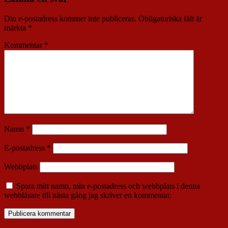
Din e-postadress kommer inte publiceras.
Obligatoriska fält är
märkta
*
Kommentar
*
Namn
*
E-postadress
*
Webbplats
Spara mitt namn, min e-postadress och webbplats i denna
webbläsare till nästa gång jag skriver en kommentar.