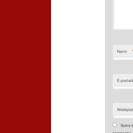
Namn
E-postad
Webbpla
Spara m
kommentar.