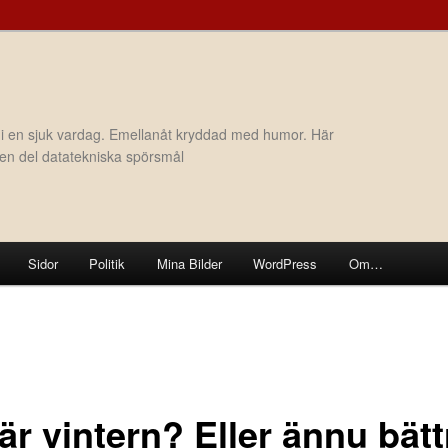
 i en sjuk vardag. Emellanåt kryddad med humor. Här
h en del datatekniska spörsmål
Sidor
Politik
Mina Bilder
WordPress
Om…
är vintern? Eller ännu bätt