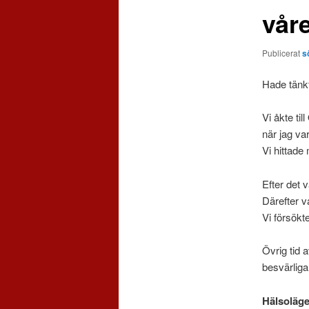
vår
Publicerat
s
Hade tänkt
Vi åkte ti
när jag var
Vi hittad
Efter det 
Därefter va
Vi försökt
Övrig tid 
besvärliga
Hälsoläge