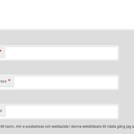
*
*
ress
ts
itt namn, min e-postadress och webbplats i denna webbläsare till nästa gång jag s