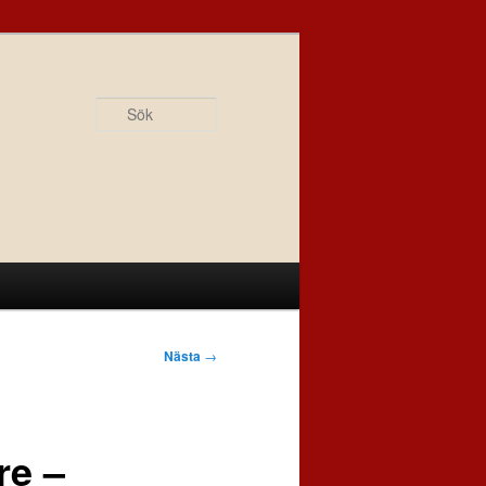
Sök
Nästa
→
re –