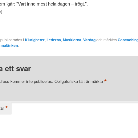
igår: "Vart inne mest hela dagen – trögt.".
5]
 publicerades i
Klurigheter
,
Lederna
,
Musklerna
,
Vardag
och märktes
Geocachin
rmalänken
.
 ett svar
*
dress kommer inte publiceras.
Obligatoriska fält är märkta
*
ar