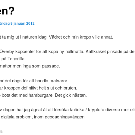
en?
öndag 8 januari 2012
 ta mig ut i naturen idag. Vädret och min kropp ville annat.
ll Överby köpcenter för att köpa ny hallmatta. Kattkräket pinkade på d
 på Teneriffa.
e mattor men inga som passade.
var det dags för att handla matvaror.
r kroppen definitivt helt slut och bruten.
e bota det med hamburgare. Det gick nästan.
av dagen har jag ägnat åt att försöka knäcka / kryptera diverse mer el
 digitala problem, inom geocachingsvängen.
t
: