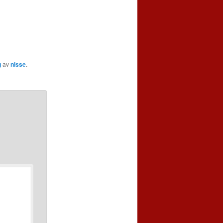
g
av
nisse
.