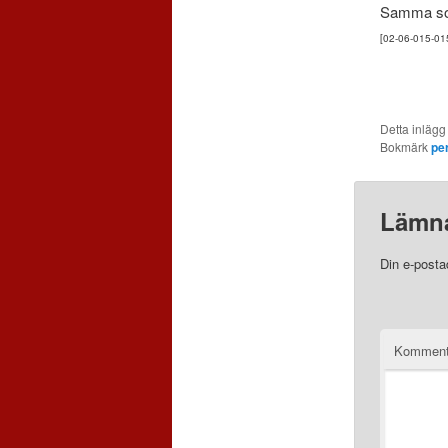
Samma som 
[02-06-015-01
Detta inlägg
Bokmärk
pe
Lämna
Din e-posta
Komment