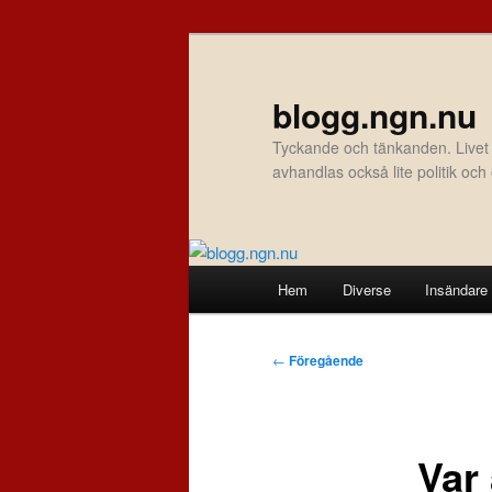
Hoppa
till
primärt
blogg.ngn.nu
innehåll
Tyckande och tänkanden. Livet
avhandlas också lite politik oc
Huvudmeny
Hem
Diverse
Insändare
Inläggsnavigering
←
Föregående
Var 