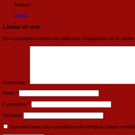
Kramar!
Svara
↓
Lämna ett svar
Din e-postadress kommer inte publiceras.
Obligatoriska fält är märkta
Kommentar
*
Namn
*
E-postadress
*
Webbplats
Spara mitt namn, min e-postadress och webbplats i denna webbläsa