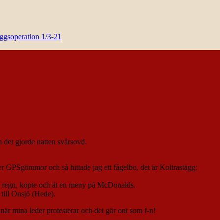
yggsoperation 1/3-21
h det gjorde natten svårsovd.
er GPSgömmor och så hittade jag ett fågelbo, det är Koltrastägg:
v regn, köpte och åt en meny på McDonalds.
till Onsjö (Hede).
 när mina leder protesterar och det gör ont som f-n!