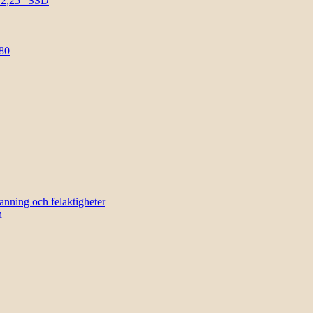
l 2,25″ SSD
80
sanning och felaktigheter
n