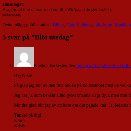
Hälsoläget
:
Bra, om vi inte räknar med en till 75% 'pajad' höger knäled.
[03-08-005-065]
Detta inlägg publicerades i
Bilder
,
Djur
,
Lederna
,
Ländrygg
,
Muskler
5 svar på ”
Blöt utedag
”
Kristina Birkesten
den
fredag 27 maj 2011 kl. 11:36
Hej Nisse!
Så glad jag blir av den fina bilden på koltrastboet med de vack
Jag har ju, som bekant alltid tyckt om alla slags djur, men min f
Mindre glad blir jag av att höra om ditt pajade knä! Ja, lederna 
Tänker på dig!
Kram
Kristina