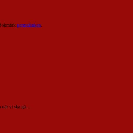
 Bokmärk
permalänken
.
ra när vi ska gå…