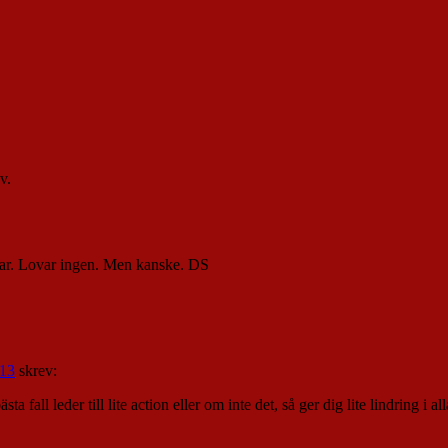
v.
mmar. Lovar ingen. Men kanske. DS
 13
skrev:
a fall leder till lite action eller om inte det, så ger dig lite lindring i alla