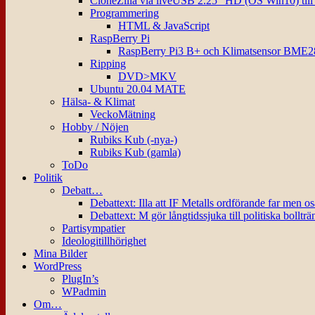
CloneZilla via liveUSB 2.25″ HD (OS Win10) til
Programmering
HTML & JavaScript
RaspBerry Pi
RaspBerry Pi3 B+ och Klimatsensor BME2
Ripping
DVD>MKV
Ubuntu 20.04 MATE
Hälsa- & Klimat
VeckoMätning
Hobby / Nöjen
Rubiks Kub (-nya-)
Rubiks Kub (gamla)
ToDo
Politik
Debatt…
Debattext: Illa att IF Metalls ordförande far men o
Debattext: M gör långtidssjuka till politiska bollträ
Partisympatier
Ideologitillhörighet
Mina Bilder
WordPress
PlugIn’s
WPadmin
Om…