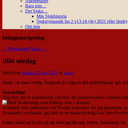
Ädelmetaller
Bara min…
Det Sjuka…
Min Sjukhistoria
Sjukgymnastik fas 2 v13-16 (4v) 2021 efter ländr
Om mig
Inläggsnavigering
←
Föregående
Nästa
→
Blöt utedag
Publicerat
söndag 22 maj 2011
av
nisse
sömn; ok men svettig. Stoppade ju i mig en del smärtstillande igår oc
Geocaching
Idag blev det en kombinerad cykeltur, lite promenerande i letandet eft
Avslutade min naturrunda vid Överby köpcenter där jag genomsur, a
Avslutade å avslutade, jag hade ju en naturcykelväg kvar från Överby 
Känns skönt att få röra på sig men jag blir arg, ledsen, förbannad, etc.