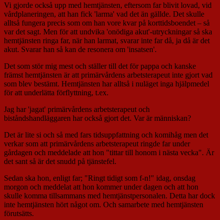
Vi gjorde också upp med hemtjänsten, eftersom far blivit lovad, vid
vårdplaneringen, att han fick 'larma' vad det än gällde. Det skulle
alltså fungera precis som om han vore kvar på korttidsboendet – så
var det sagt. Men för att undvika 'onödiga akut'-utryckningar så ska
hemtjänsten ringa far, när han larmat, svarar inte far då, ja då är det
akut. Svarar han så kan de resonera om 'insatsen'.
Det som stör mig mest och ställer till det för pappa och kanske
främst hemtjänsten är att primärvårdens arbetsterapeut inte gjort vad
som blev bestämt. Hemtjänsten har alltså i nuläget inga hjälpmedel
för att underlätta förflyttning, t.ex.
Jag har 'jagat' primärvårdens arbetsterapeut och
biståndshandläggaren har också gjort det. Var är människan?
Det är lite si och så med fars tidsuppfattning och komihåg men det
verkar som att primärvårdens arbetsterapeut ringde far under
gårdagen och meddelade att hon "tittar till honom i nästa vecka". Är
det sant så är det snudd på tjänstefel.
Sedan ska hon, enligt far; "Ringt tidigt som f-n!" idag, onsdag
morgon och meddelat att hon kommer under dagen och att hon
skulle komma tillsammans med hemtjänstpersonalen. Detta har dock
inte hemtjänsten hört något om. Och samarbete med hemtjänsten
förutsätts.