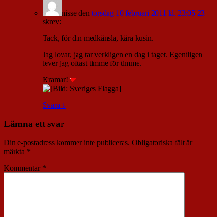
nisse
den
torsdag 10 februari 2011 kl. 23:05 23
skrev:
Tack, för din medkänsla, kära kusin.
Jag lovar, jag tar verkligen en dag i taget. Egentligen
lever jag oftast timme för timme.
Kramar!
Svara
↓
Lämna ett svar
Din e-postadress kommer inte publiceras.
Obligatoriska fält är
märkta
*
Kommentar
*