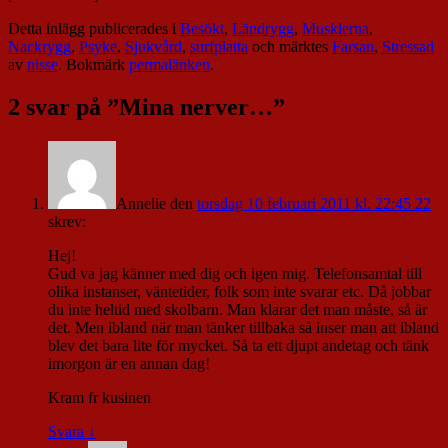
Detta inlägg publicerades i
Besökt
,
Ländrygg
,
Musklerna
,
Nackrygg
,
Psyke
,
Sjukvård
,
surfplatta
och märktes
Farsan
,
Stressad
av
nisse
. Bokmärk
permalänken
.
2 svar på ”
Mina nerver…
”
Annelie
den
torsdag 10 februari 2011 kl. 22:45 22
skrev:
Hej!
Gud va jag känner med dig och igen mig. Telefonsamtal till
olika instanser, väntetider, folk som inte svarar etc. Då jobbar
du inte heltid med skolbarn. Man klarar det man måste, så är
det. Men ibland när man tänker tillbaka så inser man att ibland
blev det bara lite för mycket. Så ta ett djupt andetag och tänk
imorgon är en annan dag!
Kram fr kusinen
Svara
↓