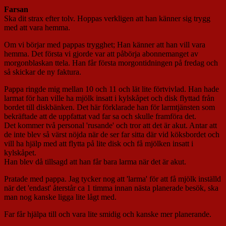
Farsan
Ska dit strax efter tolv. Hoppas verkligen att han känner sig trygg
med att vara hemma.
Om vi börjar med pappas trygghet; Han känner att han vill vara
hemma. Det första vi gjorde var att påbörja abonnemanget av
morgonblaskan ttela. Han får första morgontidningen på fredag och
så skickar de ny faktura.
Pappa ringde mig mellan 10 och 11 och lät lite förtvivlad. Han hade
larmat för han ville ha mjölk insatt i kylskåpet och disk flyttad från
bordet till diskbänken. Det här förklarade han för larmtjänsten som
bekräftade att de uppfattat vad far sa och skulle framföra det.
Det kommer två personal 'rusande' och tror att det är akut. Antar att
de inte blev så värst nöjda när de ser far sitta där vid köksbordet och
vill ha hjälp med att flytta på lite disk och få mjölken insatt i
kylskåpet.
Han blev då tillsagd att han får bara larma när det är akut.
Pratade med pappa. Jag tycker nog att 'larma' för att få mjölk inställd
när det 'endast' återstår ca 1 timma innan nästa planerade besök, ska
man nog kanske ligga lite lågt med.
Far får hjälpa till och vara lite smidig och kanske mer planerande.