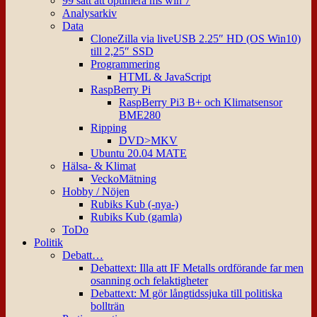
99 sätt att optimera ms win 7
Analysarkiv
Data
CloneZilla via liveUSB 2.25″ HD (OS Win10)
till 2,25″ SSD
Programmering
HTML & JavaScript
RaspBerry Pi
RaspBerry Pi3 B+ och Klimatsensor
BME280
Ripping
DVD>MKV
Ubuntu 20.04 MATE
Hälsa- & Klimat
VeckoMätning
Hobby / Nöjen
Rubiks Kub (-nya-)
Rubiks Kub (gamla)
ToDo
Politik
Debatt…
Debattext: Illa att IF Metalls ordförande far men
osanning och felaktigheter
Debattext: M gör långtidssjuka till politiska
bollträn