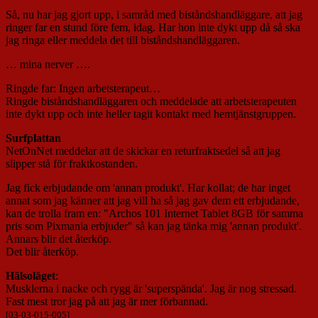
Så, nu har jag gjort upp, i samråd med biståndshandläggare, att jag
ringer far en stund före fem, idag. Har hon inte dykt upp då så ska
jag ringa eller meddela det till biståndshandläggaren.
… mina nerver ….
Ringde far: Ingen arbetsterapeut…
Ringde biståndshandläggaren och meddelade att arbetsterapeuten
inte dykt upp och inte heller tagit kontakt med hemtjänstgruppen.
Surfplattan
NetOnNet meddelar att de skickar en returfraktsedel så att jag
slipper stå för fraktkostanden.
Jag fick erbjudande om 'annan produkt'. Har kollat; de har inget
annat som jag känner att jag vill ha så jag gav dem ett erbjudande,
kan de trolla fram en: "Archos 101 Internet Tablet 8GB för samma
pris som Pixmania erbjuder" så kan jag tänka mig 'annan produkt'.
Annars blir det återköp.
Det blir återköp.
Hälsoläget
:
Musklerna i nacke och rygg är 'superspända'. Jag är nog stressad.
Fast mest tror jag på att jag är mer förbannad.
[03-03-015-005]