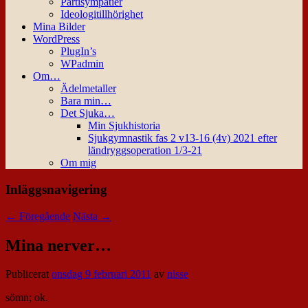
Partisympatier
Ideologitillhörighet
Mina Bilder
WordPress
PlugIn’s
WPadmin
Om…
Ädelmetaller
Bara min…
Det Sjuka…
Min Sjukhistoria
Sjukgymnastik fas 2 v13-16 (4v) 2021 efter
ländryggsoperation 1/3-21
Om mig
Inläggsnavigering
←
Föregående
Nästa
→
Mina nerver…
Publicerat
onsdag 9 februari 2011
av
nisse
sömn; ok.