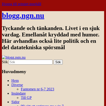
Hoppa till primärt innehåll
blogg.ngn.nu
Tyckande och tänkanden. Livet i en sjuk
vardag. Emellanåt kryddad med humor.
Här avhandlas också lite politik och en
del datatekniska spörsmål
Sök
Huvudmeny
Hem
Diverse
Fantomen nr 6-7 2023
Insändare
Till GP
Sidor