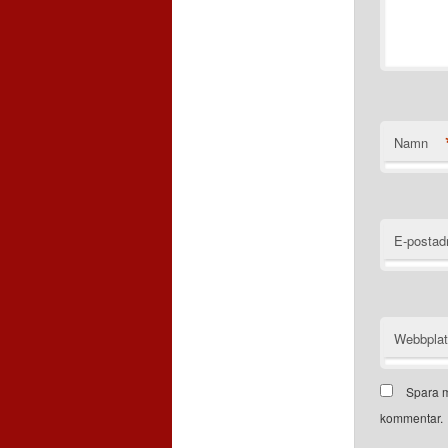
Namn
E-postad
Webbpla
Spara m
kommentar.