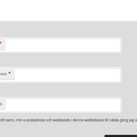
*
*
ress
ts
itt namn, min e-postadress och webbplats i denna webbläsare till nästa gång jag s