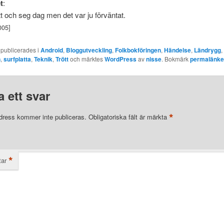
t
:
ött och seg dag men det var ju förväntat.
005]
 publicerades i
Android
,
Bloggutveckling
,
Folkbokföringen
,
Händelse
,
Ländrygg
,
n
,
surfplatta
,
Teknik
,
Trött
och märktes
WordPress
av
nisse
. Bokmärk
permalänk
 ett svar
*
dress kommer inte publiceras.
Obligatoriska fält är märkta
*
ar