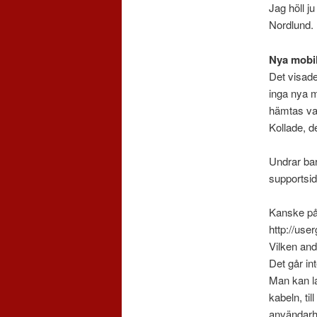
Jag höll j
Nordlund.
Nya mobil
Det visade
inga nya m
hämtas var
Kollade, de
Undrar bar
supportsid
Kanske på
http://us
Vilken and
Det går in
Man kan la
kabeln, ti
användarh