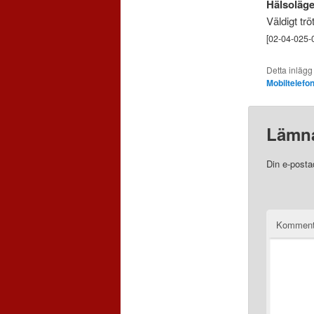
Hälsoläge
Väldigt tr
[02-04-025-
Detta inlägg
Mobiltelefo
Lämna
Din e-posta
Komment