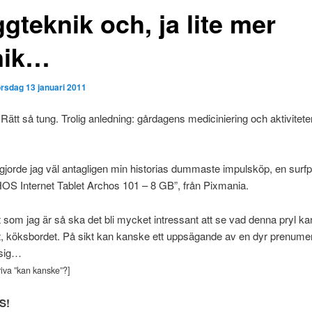
gteknik och, ja lite mer
nik…
orsdag 13 januari 2011
Rätt så tung. Trolig anledning: gårdagens mediciniering och aktiviteter
, gjorde jag väl antagligen min historias dummaste impulsköp, en surf
OS Internet Tablet Archos 101 – 8 GB”, från Pixmania.
t som jag är så ska det bli mycket intressant att se vad denna pryl kan 
lt, köksbordet. På sikt kan kanske ett uppsägande av en dyr prenume
 sig…
iva ”kan kanske”?]
S!