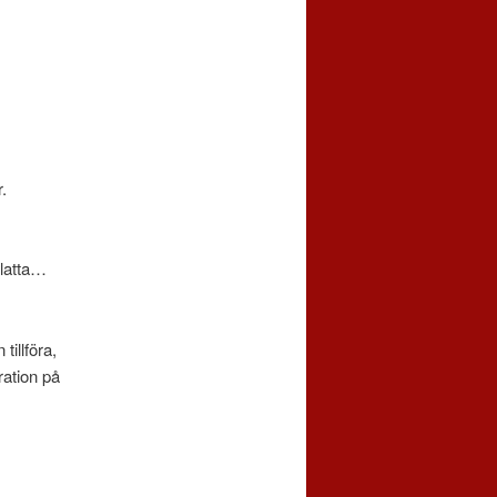
.
platta…
tillföra,
ration på