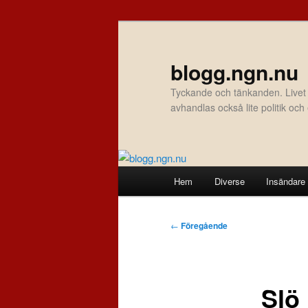
Hoppa
till
primärt
blogg.ngn.nu
innehåll
Tyckande och tänkanden. Livet
avhandlas också lite politik oc
Huvudmeny
Hem
Diverse
Insändare
Inläggsnavigering
←
Föregående
Slö