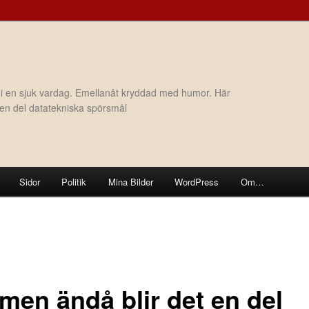
 i en sjuk vardag. Emellanåt kryddad med humor. Här
h en del datatekniska spörsmål
Sidor
Politik
Mina Bilder
WordPress
Om…
 men ändå blir det en del