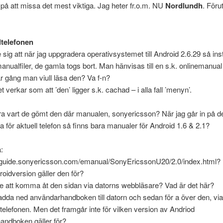
u på att missa det mest viktiga. Jag heter fr.o.m. NU
Nordlundh
. Föru
telefonen
 sig att när jag uppgradera operativsystemet till Android 2.6.29 så ins
anualfiler, de gamla togs bort. Man hänvisas till en s.k. onlinemanua
 gång man viull läsa den? Va f-n?
t verkar som att ’den’ ligger s.k. cachad – i alla fall ’menyn’.
a vart de gömt den där manualen, sonyericsson? När jag går in på d
a för aktuell telefon så finns bara manualer för Android 1.6 & 2.1?
:
erguide.sonyericsson.com/emanual/SonyEricssonU20/2.0/index.html?
roidversion gäller den för?
te att komma åt den sidan via datorns webbläsare? Vad är det här?
dda ned användarhandboken till datorn och sedan för a över den, vi
ll telefonen. Men det framgår inte för vilken version av Andriod
andboken gäller för?