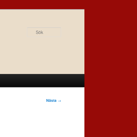
Sök
Nästa
→