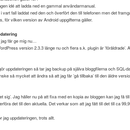
ingen idé att ladda ned en gammal användarmanual.
i vart fall laddat ned den och överfört den till telefonen men det framgå
, för vilken version av Android uppgifterna gäller.
datering
 jag får ge mig nu…
ordPress version 2.3.3 länge nu och flera s.k. plugin är ’föråldrade’. Ak
gör uppdateringen så tar jag backup på själva bloggfilerna och SQL-
nske så mycket att ändra så att jag får ’gå tillbaka’ till den äldre versi
et sig’. Jag håller nu på att fixa med en kopia av bloggen kan jag få til
rföra det till den aktuella. Det verkar som att jag fått till det till ca 99
 jag uppdateringen, trots allt.