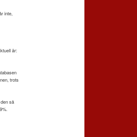
r inte,
tuell är:
databasen
onen, trots
l den så
,99%.