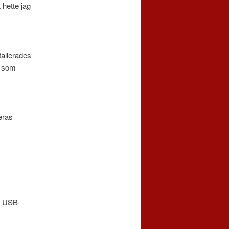
t hette jag
tallerades
l som
eras
a USB-