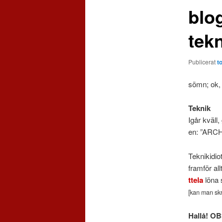
blog
tek
Publicerat
t
sömn; ok, 
Teknik
Igår kväll
en: ”ARCH
Teknikidio
framför al
ttela
löna
[kan man skr
Hallå! OB