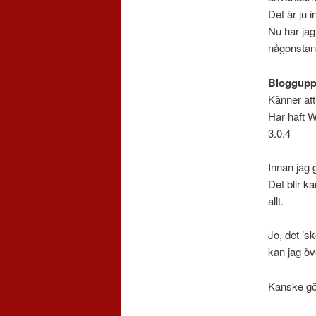
Det är ju 
Nu har jag 
någonstans
Bloggupp
Känner att
Har haft W
3.0.4
Innan jag 
Det blir ka
allt.
Jo, det ’sk
kan jag öve
Kanske gör