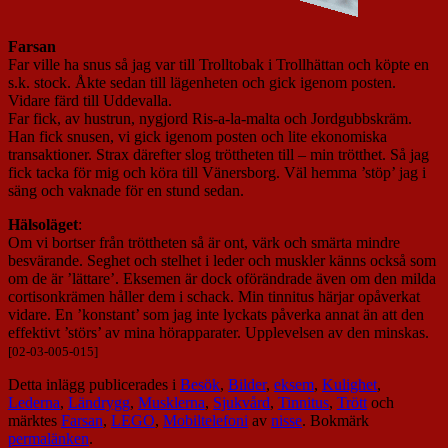
Farsan
Far ville ha snus så jag var till Trolltobak i Trollhättan och köpte en
s.k. stock. Åkte sedan till lägenheten och gick igenom posten.
Vidare färd till Uddevalla.
Far fick, av hustrun, nygjord Ris-a-la-malta och Jordgubbskräm.
Han fick snusen, vi gick igenom posten och lite ekonomiska
transaktioner. Strax därefter slog tröttheten till – min trötthet. Så jag
fick tacka för mig och köra till Vänersborg. Väl hemma ’stöp’ jag i
säng och vaknade för en stund sedan.
Hälsoläget
:
Om vi bortser från tröttheten så är ont, värk och smärta mindre
besvärande. Seghet och stelhet i leder och muskler känns också som
om de är ’lättare’. Eksemen är dock oförändrade även om den milda
cortisonkrämen håller dem i schack. Min tinnitus härjar opåverkat
vidare. En ’konstant’ som jag inte lyckats påverka annat än att den
effektivt ’störs’ av mina hörapparater. Upplevelsen av den minskas.
[02-03-005-015]
Detta inlägg publicerades i
Besök
,
Bilder
,
eksem
,
Kulighet
,
Lederna
,
Ländrygg
,
Musklerna
,
Sjukvård
,
Tinnitus
,
Trött
och
märktes
Farsan
,
LEGO
,
Mobiltelefoni
av
nisse
. Bokmärk
permalänken
.