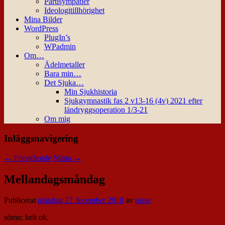
Partisympatier
Ideologitillhörighet
Mina Bilder
WordPress
PlugIn’s
WPadmin
Om…
Ädelmetaller
Bara min…
Det Sjuka…
Min Sjukhistoria
Sjukgymnastik fas 2 v13-16 (4v) 2021 efter
ländryggsoperation 1/3-21
Om mig
Inläggsnavigering
←
Föregående
Nästa
→
Mellandagsmåndag
Publicerat
måndag 27 december 2010
av
nisse
sömn; helt ok.