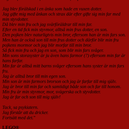
Jag blev förälskad i en änka som hade en vuxen dotter.
Jag gifte mig med änkan och strax där efter gifte sig min far med
min styvdotter.
Då blev min fru och jag svärföräldrar till min far.
Efter en tid fick min styvmor, alltså min frus dotter, en son.
Den pojken blev naturligtvis min bror, eftersom han är min fars son.
Men han är också son till min frus dotter och därför blir min fru
pojkens mormor och jag blir morfar till min bror.
Så fick min fru och jag en son, som blir min fars svåger.
Min sons storasyster är ju även hans farmor (?) eftersom min far är
hans farfar.
Min far är alltså mitt barns svåger eftersom hans syster är min fars
fru.
Jag är alltså bror till min egen son.
Min son är min farmors brorson och jag är farfar till mig själv.
Jag är bror till min far och samtidigt både son och far till honom.
Min fru är min styvmor, mor, svägerska och styvdotter.
Jag är far och son till mig själv!
Tack, sa psykiatern.
Jag förstår att du dricker.
Fortsätt med det.
”
LEGO®