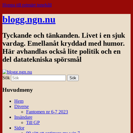
Hoppa till primärt innehåll
blogg.ngn.nu
Tyckande och tänkanden. Livet i en sjuk
vardag. Emellanåt kryddad med humor.
Här avhandlas också lite politik och en
del datatekniska spörsmål
Sök
Huvudmeny
Hem
Diverse
Fantomen nr 6-7 2023
Insändare
Till GP
Sidor