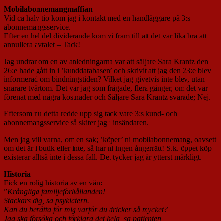
Mobilabonnemangmaffian
Vid ca halv tio kom jag i kontakt med en handläggare på 3:s
abonnemangsservice.
Efter en hel del dividerande kom vi fram till att det var lika bra att
annullera avtalet – Tack!
Jag undrar om en av anledningarna var att säljare Sara Krantz den
26:e hade gått in i ’kunddatabasen’ och skrivit att jag den 23:e blev
informerad om bindningstiden? Vilket jag givetvis inte blev, utan
snarare tvärtom. Det var jag som frågade, flera gånger, om det var
förenat med några kostnader och Säljare Sara Krantz svarade; Nej.
Eftersom nu detta redde upp sig tack vare 3:s kund- och
abonnemangsservice så skiter jag i insändaren.
Men jag vill varna, om en sak; ’köper’ ni mobilabonnemang, oavsett
om det är i butik eller inte, så har ni ingen ångerrätt! S.k. öppet köp
existerar alltså inte i dessa fall. Det tycker jag är ytterst märkligt.
Historia
Fick en rolig historia av en vän:
”
Krångliga familjeförhållanden!
Stackars dig, sa psykiatern.
Kan du berätta för mig varför du dricker så mycket?
Jag ska försöka och förklara det hela, sa patienten