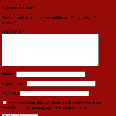
Lämna ett svar
Din e-postadress kommer inte publiceras.
Obligatoriska fält är
märkta
*
Kommentar
*
Namn
*
E-postadress
*
Webbplats
Spara mitt namn, min e-postadress och webbplats i denna
webbläsare till nästa gång jag skriver en kommentar.