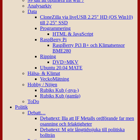
99 sätt att optimera ms win 7
Analysarkiv
Data
CloneZilla via liveUSB 2.25″ HD (OS Win10)
till 2,25″ SSD
Programmering
HTML & JavaScript
RaspBerry Pi
RaspBerry Pi3 B+ och Klimatsensor
BME280
Ripping
DVD>MKV
Ubuntu 20.04 MATE
Hälsa- & Klimat
VeckoMätning
Hobby / Nöjen
Rubiks Kub (-nya-)
Rubiks Kub (gamla)
ToDo
Politik
Debatt…
Debattext: Illa att IF Metalls ordförande far men
osanning och felaktigheter
Debattext: M gör långtidssjuka till politiska
bollträn